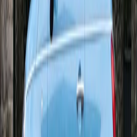
Localisation et accessibilité
L'emplacement de RIVIERE DIFFUSION à Voreppe en
fait un acteur incontournable du recyclage automobile
de l'Isère. Les professionnels de l'automobile de la
région – garages, concessionnaires, carrossiers –
peuvent également y orienter leurs clients pour la
destruction de véhicules économiquement irréparables.
RIVIERE DIFFUSION accueille les véhicules de toutes
marques et de tous types : voitures particulières,
utilitaires légers, deux-roues motorisés. Chaque
catégorie de véhicule fait l'objet d'un traitement adapté,
conforme aux spécificités techniques et aux filières de
recyclage appropriées.
Engagement environnemental
L'activité de RIVIERE DIFFUSION génère des bénéfices
environnementaux mesurables pour Auvergne-Rhône-
Alpes. La dépollution systématique des véhicules évite le
rejet de centaines de litres de fluides polluants dans les