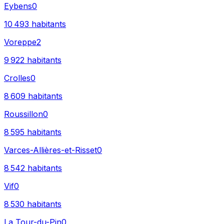
Eybens
0
10 493
habitants
Voreppe
2
9 922
habitants
Crolles
0
8 609
habitants
Roussillon
0
8 595
habitants
Varces-Allières-et-Risset
0
8 542
habitants
Vif
0
8 530
habitants
La Tour-du-Pin
0