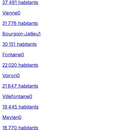
37 491
habitants
Vienne
0
31 778
habitants
Bourgoin-Jallieu
1
30 151
habitants
Fontaine
0
22 020
habitants
Voiron
0
21 847
habitants
Villefontaine
0
19 445
habitants
Meylan
0
18 770
habitants