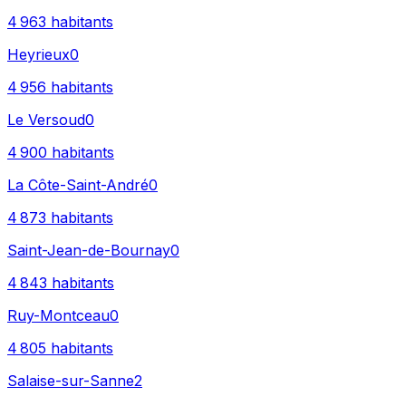
4 963
habitants
Heyrieux
0
4 956
habitants
Le Versoud
0
4 900
habitants
La Côte-Saint-André
0
4 873
habitants
Saint-Jean-de-Bournay
0
4 843
habitants
Ruy-Montceau
0
4 805
habitants
Salaise-sur-Sanne
2