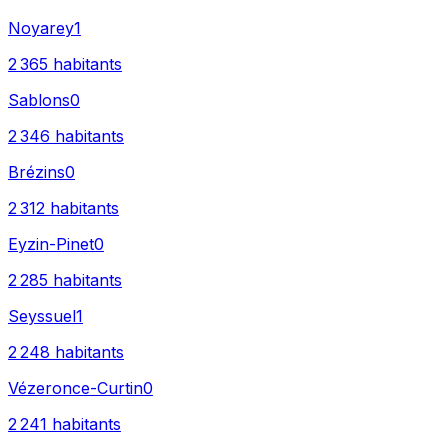
Noyarey
1
2 365
habitants
Sablons
0
2 346
habitants
Brézins
0
2 312
habitants
Eyzin-Pinet
0
2 285
habitants
Seyssuel
1
2 248
habitants
Vézeronce-Curtin
0
2 241
habitants