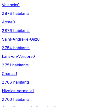
Valencin
0
2 878
habitants
Aoste
0
2 876
habitants
Saint-André-le-Gaz
0
2 754
habitants
Lans-en-Vercors
0
2 751
habitants
Chanas
1
2 706
habitants
Nivolas-Vermelle
1
2 706
habitants