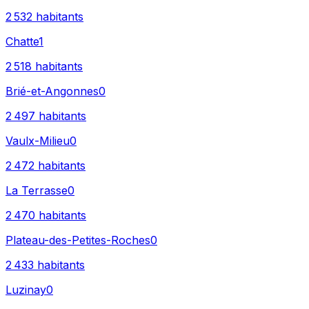
2 532
habitants
Chatte
1
2 518
habitants
Brié-et-Angonnes
0
2 497
habitants
Vaulx-Milieu
0
2 472
habitants
La Terrasse
0
2 470
habitants
Plateau-des-Petites-Roches
0
2 433
habitants
Luzinay
0