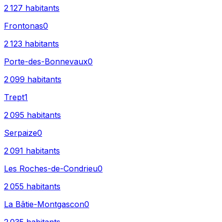
2 127
habitants
Frontonas
0
2 123
habitants
Porte-des-Bonnevaux
0
2 099
habitants
Trept
1
2 095
habitants
Serpaize
0
2 091
habitants
Les Roches-de-Condrieu
0
2 055
habitants
La Bâtie-Montgascon
0