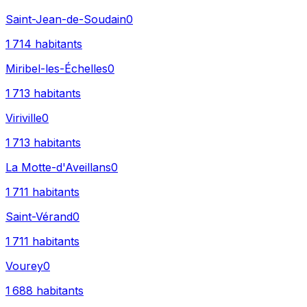
Saint-Jean-de-Soudain
0
1 714
habitants
Miribel-les-Échelles
0
1 713
habitants
Viriville
0
1 713
habitants
La Motte-d'Aveillans
0
1 711
habitants
Saint-Vérand
0
1 711
habitants
Vourey
0
1 688
habitants