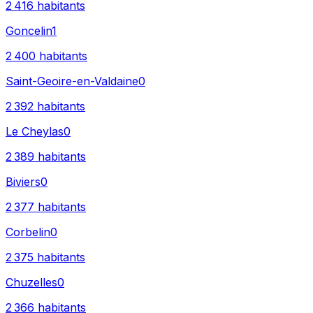
2 416
habitants
Goncelin
1
2 400
habitants
Saint-Geoire-en-Valdaine
0
2 392
habitants
Le Cheylas
0
2 389
habitants
Biviers
0
2 377
habitants
Corbelin
0
2 375
habitants
Chuzelles
0
2 366
habitants