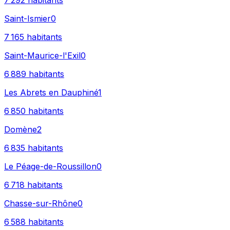
7 292
habitants
Saint-Ismier
0
7 165
habitants
Saint-Maurice-l'Exil
0
6 889
habitants
Les Abrets en Dauphiné
1
6 850
habitants
Domène
2
6 835
habitants
Le Péage-de-Roussillon
0
6 718
habitants
Chasse-sur-Rhône
0
6 588
habitants