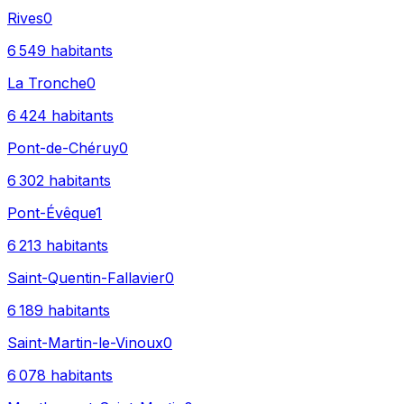
Rives
0
6 549
habitants
La Tronche
0
6 424
habitants
Pont-de-Chéruy
0
6 302
habitants
Pont-Évêque
1
6 213
habitants
Saint-Quentin-Fallavier
0
6 189
habitants
Saint-Martin-le-Vinoux
0
6 078
habitants