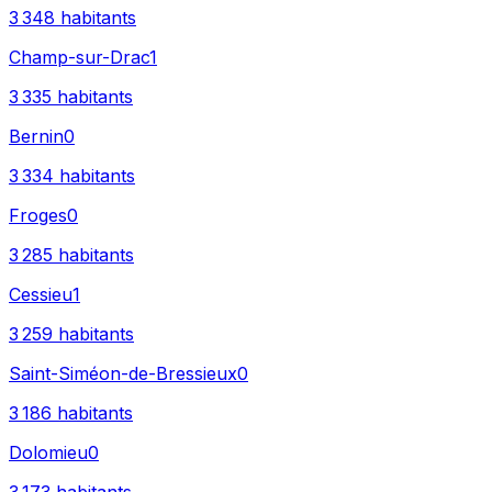
3 348
habitants
Champ-sur-Drac
1
3 335
habitants
Bernin
0
3 334
habitants
Froges
0
3 285
habitants
Cessieu
1
3 259
habitants
Saint-Siméon-de-Bressieux
0
3 186
habitants
Dolomieu
0