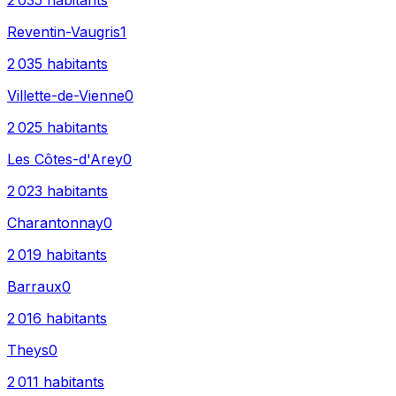
2 035
habitants
Reventin-Vaugris
1
2 035
habitants
Villette-de-Vienne
0
2 025
habitants
Les Côtes-d'Arey
0
2 023
habitants
Charantonnay
0
2 019
habitants
Barraux
0
2 016
habitants
Theys
0
2 011
habitants