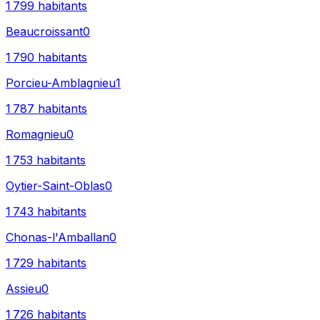
1 799
habitants
Beaucroissant
0
1 790
habitants
Porcieu-Amblagnieu
1
1 787
habitants
Romagnieu
0
1 753
habitants
Oytier-Saint-Oblas
0
1 743
habitants
Chonas-l'Amballan
0
1 729
habitants
Assieu
0
1 726
habitants