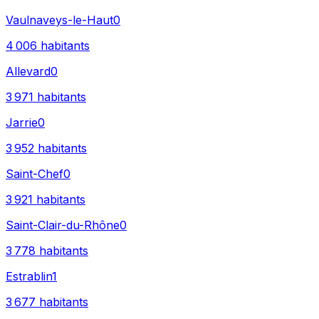
Vaulnaveys-le-Haut
0
4 006
habitants
Allevard
0
3 971
habitants
Jarrie
0
3 952
habitants
Saint-Chef
0
3 921
habitants
Saint-Clair-du-Rhône
0
3 778
habitants
Estrablin
1
3 677
habitants