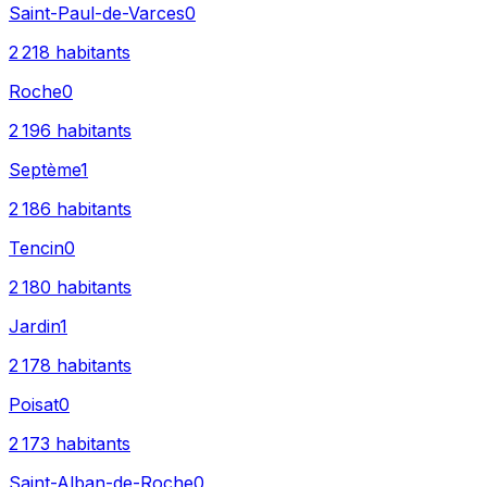
Saint-Paul-de-Varces
0
2 218
habitants
Roche
0
2 196
habitants
Septème
1
2 186
habitants
Tencin
0
2 180
habitants
Jardin
1
2 178
habitants
Poisat
0
2 173
habitants
Saint-Alban-de-Roche
0