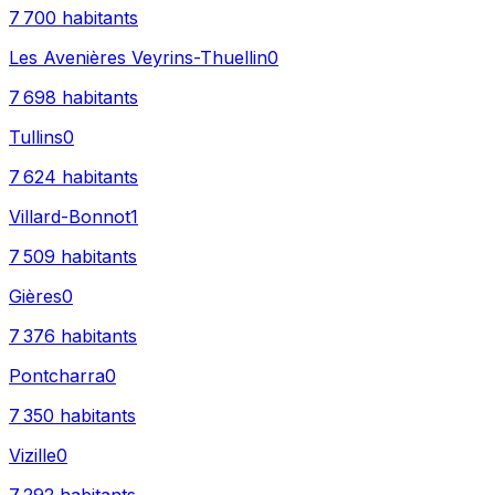
7 700
habitants
Les Avenières Veyrins-Thuellin
0
7 698
habitants
Tullins
0
7 624
habitants
Villard-Bonnot
1
7 509
habitants
Gières
0
7 376
habitants
Pontcharra
0
7 350
habitants
Vizille
0