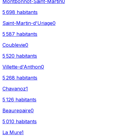
Montbonnot-Saint-Martin
0
5 698
habitants
Saint-Martin-d'Uriage
0
5 587
habitants
Coublevie
0
5 520
habitants
Villette-d'Anthon
0
5 268
habitants
Chavanoz
1
5 126
habitants
Beaurepaire
0
5 010
habitants
La Mure
1