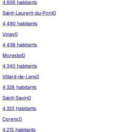
4 606
habitants
Saint-Laurent-du-Pont
0
4 490
habitants
Vinay
0
4 438
habitants
Morestel
0
4 340
habitants
Villard-de-Lans
0
4 328
habitants
Saint-Savin
0
4 323
habitants
Corenc
0
4 215
habitants