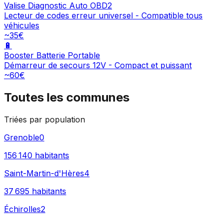
Valise Diagnostic Auto OBD2
Lecteur de codes erreur universel - Compatible tous
véhicules
~35€
🔋
Booster Batterie Portable
Démarreur de secours 12V - Compact et puissant
~60€
Toutes les communes
Triées par population
Grenoble
0
156 140
habitants
Saint-Martin-d'Hères
4
37 695
habitants
Échirolles
2