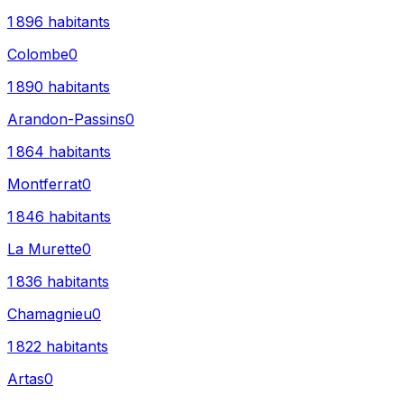
1 896
habitants
Colombe
0
1 890
habitants
Arandon-Passins
0
1 864
habitants
Montferrat
0
1 846
habitants
La Murette
0
1 836
habitants
Chamagnieu
0
1 822
habitants
Artas
0