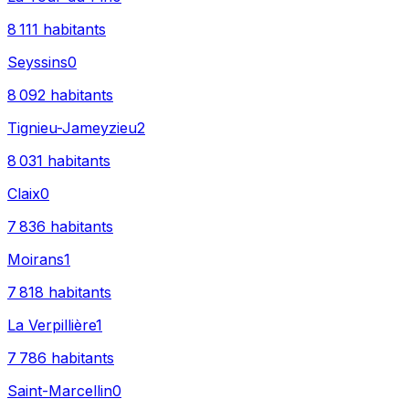
8 111
habitants
Seyssins
0
8 092
habitants
Tignieu-Jameyzieu
2
8 031
habitants
Claix
0
7 836
habitants
Moirans
1
7 818
habitants
La Verpillière
1
7 786
habitants
Saint-Marcellin
0