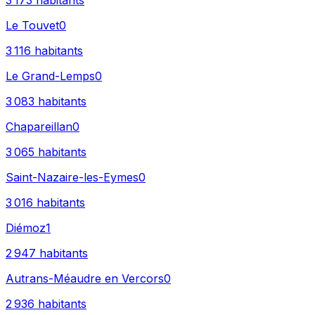
3 173
habitants
Le Touvet
0
3 116
habitants
Le Grand-Lemps
0
3 083
habitants
Chapareillan
0
3 065
habitants
Saint-Nazaire-les-Eymes
0
3 016
habitants
Diémoz
1
2 947
habitants
Autrans-Méaudre en Vercors
0
2 936
habitants