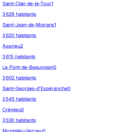
Saint-Clair-de-la-Tour
1
3 628
habitants
Saint-Jean-de-Moirans
1
3 620
habitants
Apprieu
2
3 615
habitants
Le Pont-de-Beauvoisin
0
3 602
habitants
Saint-Georges-d'Espéranche
0
3 545
habitants
Crémieu
0
3 536
habitants
Montalieu-Vercieu
0