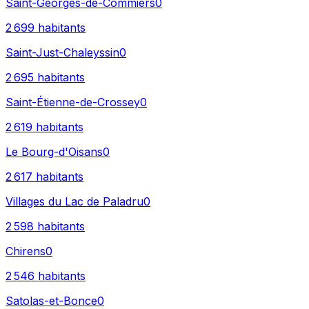
Saint-Georges-de-Commiers
0
2 699
habitants
Saint-Just-Chaleyssin
0
2 695
habitants
Saint-Étienne-de-Crossey
0
2 619
habitants
Le Bourg-d'Oisans
0
2 617
habitants
Villages du Lac de Paladru
0
2 598
habitants
Chirens
0
2 546
habitants
Satolas-et-Bonce
0