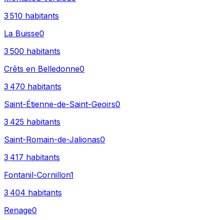
3 510
habitants
La Buisse
0
3 500
habitants
Crêts en Belledonne
0
3 470
habitants
Saint-Étienne-de-Saint-Geoirs
0
3 425
habitants
Saint-Romain-de-Jalionas
0
3 417
habitants
Fontanil-Cornillon
1
3 404
habitants
Renage
0