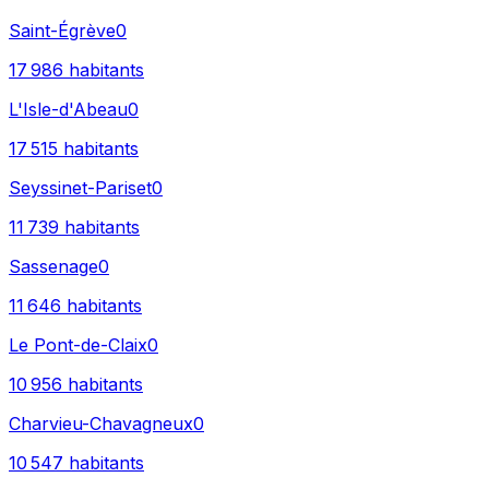
Saint-Égrève
0
17 986
habitants
L'Isle-d'Abeau
0
17 515
habitants
Seyssinet-Pariset
0
11 739
habitants
Sassenage
0
11 646
habitants
Le Pont-de-Claix
0
10 956
habitants
Charvieu-Chavagneux
0
10 547
habitants