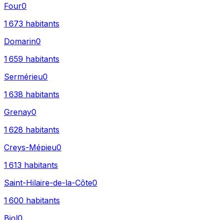
Four
0
1 673
habitants
Domarin
0
1 659
habitants
Sermérieu
0
1 638
habitants
Grenay
0
1 628
habitants
Creys-Mépieu
0
1 613
habitants
Saint-Hilaire-de-la-Côte
0
1 600
habitants
Biol
0