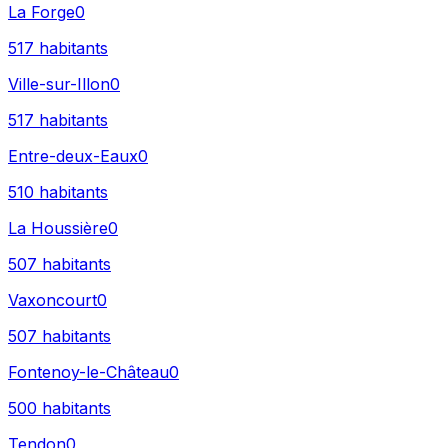
La Forge
0
517
habitants
Ville-sur-Illon
0
517
habitants
Entre-deux-Eaux
0
510
habitants
La Houssière
0
507
habitants
Vaxoncourt
0
507
habitants
Fontenoy-le-Château
0
500
habitants
Tendon
0