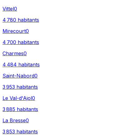
Vittel
0
4 780
habitants
Mirecourt
0
4 700
habitants
Charmes
0
4 484
habitants
Saint-Nabord
0
3 953
habitants
Le Val-d'Ajol
0
3 885
habitants
La Bresse
0
3 853
habitants