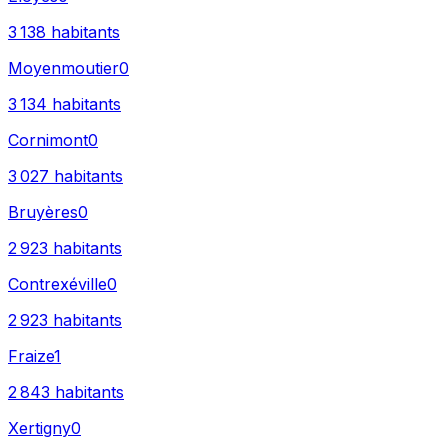
3 138
habitants
Moyenmoutier
0
3 134
habitants
Cornimont
0
3 027
habitants
Bruyères
0
2 923
habitants
Contrexéville
0
2 923
habitants
Fraize
1
2 843
habitants
Xertigny
0