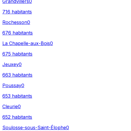
Grandvillers
0
716
habitants
Rochesson
0
676
habitants
La Chapelle-aux-Bois
0
675
habitants
Jeuxey
0
663
habitants
Poussay
0
653
habitants
Cleurie
0
652
habitants
Soulosse-sous-Saint-Élophe
0