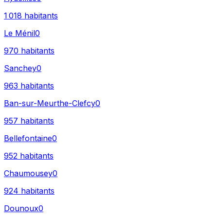
1 018
habitants
Le Ménil
0
970
habitants
Sanchey
0
963
habitants
Ban-sur-Meurthe-Clefcy
0
957
habitants
Bellefontaine
0
952
habitants
Chaumousey
0
924
habitants
Dounoux
0