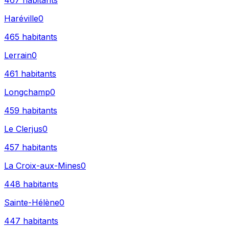
467
habitants
Haréville
0
465
habitants
Lerrain
0
461
habitants
Longchamp
0
459
habitants
Le Clerjus
0
457
habitants
La Croix-aux-Mines
0
448
habitants
Sainte-Hélène
0
447
habitants