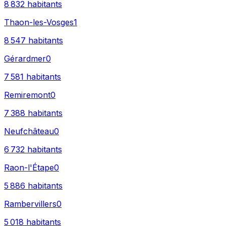
8 832
habitants
Thaon-les-Vosges
1
8 547
habitants
Gérardmer
0
7 581
habitants
Remiremont
0
7 388
habitants
Neufchâteau
0
6 732
habitants
Raon-l'Étape
0
5 886
habitants
Rambervillers
0
5 018
habitants