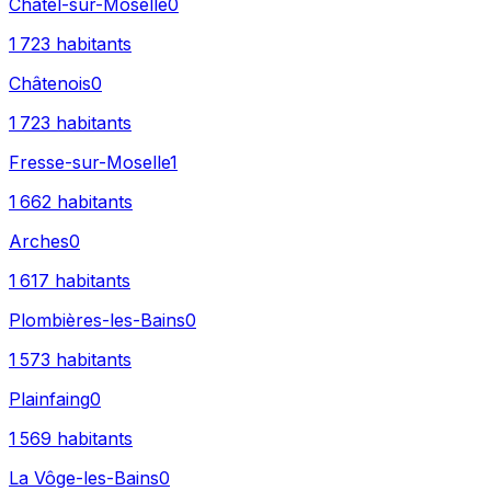
Châtel-sur-Moselle
0
1 723
habitants
Châtenois
0
1 723
habitants
Fresse-sur-Moselle
1
1 662
habitants
Arches
0
1 617
habitants
Plombières-les-Bains
0
1 573
habitants
Plainfaing
0
1 569
habitants
La Vôge-les-Bains
0