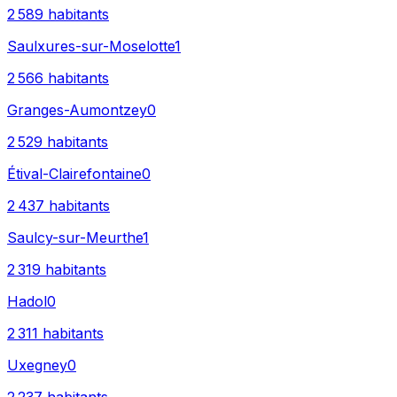
2 589
habitants
Saulxures-sur-Moselotte
1
2 566
habitants
Granges-Aumontzey
0
2 529
habitants
Étival-Clairefontaine
0
2 437
habitants
Saulcy-sur-Meurthe
1
2 319
habitants
Hadol
0
2 311
habitants
Uxegney
0