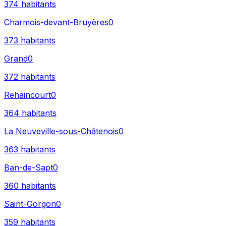
374
habitants
Charmois-devant-Bruyères
0
373
habitants
Grand
0
372
habitants
Rehaincourt
0
364
habitants
La Neuveville-sous-Châtenois
0
363
habitants
Ban-de-Sapt
0
360
habitants
Saint-Gorgon
0
359
habitants