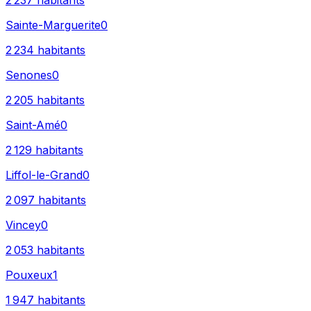
2 237
habitants
Sainte-Marguerite
0
2 234
habitants
Senones
0
2 205
habitants
Saint-Amé
0
2 129
habitants
Liffol-le-Grand
0
2 097
habitants
Vincey
0
2 053
habitants
Pouxeux
1
1 947
habitants