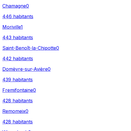
Chamagne
0
446
habitants
Moriville
1
443
habitants
Saint-Benoît-la-Chipotte
0
442
habitants
Domèvre-sur-Avière
0
439
habitants
Fremifontaine
0
428
habitants
Remomeix
0
428
habitants