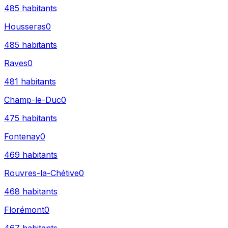
485
habitants
Housseras
0
485
habitants
Raves
0
481
habitants
Champ-le-Duc
0
475
habitants
Fontenay
0
469
habitants
Rouvres-la-Chétive
0
468
habitants
Florémont
0