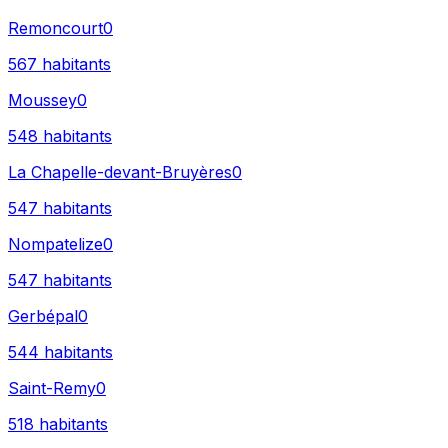
Remoncourt
0
567
habitants
Moussey
0
548
habitants
La Chapelle-devant-Bruyères
0
547
habitants
Nompatelize
0
547
habitants
Gerbépal
0
544
habitants
Saint-Remy
0
518
habitants