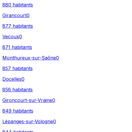
880
habitants
Girancourt
0
877
habitants
Vecoux
0
871
habitants
Monthureux-sur-Saône
0
857
habitants
Docelles
0
856
habitants
Gironcourt-sur-Vraine
0
849
habitants
Lépanges-sur-Vologne
0