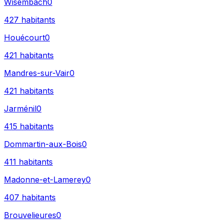
Wisembach
0
427
habitants
Houécourt
0
421
habitants
Mandres-sur-Vair
0
421
habitants
Jarménil
0
415
habitants
Dommartin-aux-Bois
0
411
habitants
Madonne-et-Lamerey
0
407
habitants
Brouvelieures
0