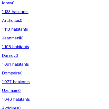
Igney
0
1 133
habitants
Archettes
0
1 113
habitants
Jeanménil
0
1 106
habitants
Darney
0
1 091
habitants
Dompaire
0
1 077
habitants
Uzemain
0
1 046
habitants
Aydoilles
0