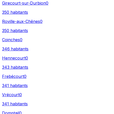
Girecourt-sur-Durbion
0
350
habitants
Roville-aux-Chênes
0
350
habitants
Coinches
0
346
habitants
Hennecourt
0
343
habitants
Frebécourt
0
341
habitants
Vrécourt
0
341
habitants
Domptail
0