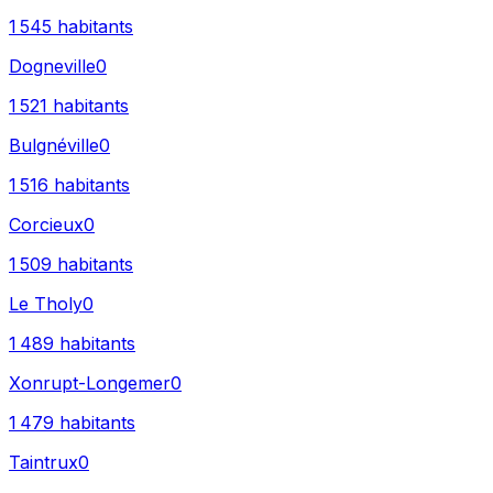
1 545
habitants
Dogneville
0
1 521
habitants
Bulgnéville
0
1 516
habitants
Corcieux
0
1 509
habitants
Le Tholy
0
1 489
habitants
Xonrupt-Longemer
0
1 479
habitants
Taintrux
0