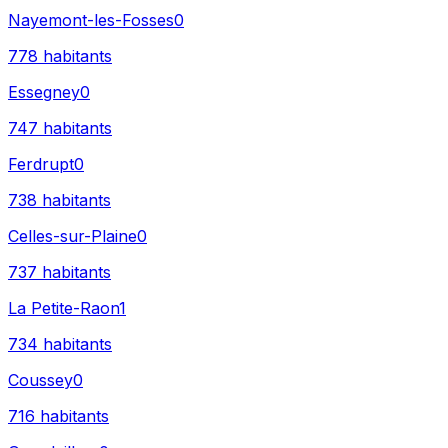
Nayemont-les-Fosses
0
778
habitants
Essegney
0
747
habitants
Ferdrupt
0
738
habitants
Celles-sur-Plaine
0
737
habitants
La Petite-Raon
1
734
habitants
Coussey
0
716
habitants