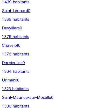
1 439
habitants
Saint-Léonard
0
1 389
habitants
Deyvillers
0
1 379
habitants
Chavelot
0
1 376
habitants
Darnieulles
0
1 364
habitants
Uriménil
0
1 323
habitants
Saint-Maurice-sur-Moselle
0
1 306
habitants