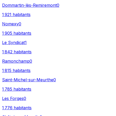
Dommartin-lès-Remiremont
0
1 921
habitants
Nomexy
0
1 905
habitants
Le Syndicat
1
1 842
habitants
Ramonchamp
0
1 815
habitants
Saint-Michel-sur-Meurthe
0
1 785
habitants
Les Forges
0
1 776
habitants