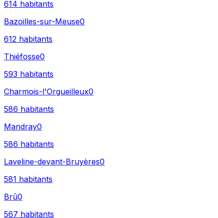
614
habitants
Bazoilles-sur-Meuse
0
612
habitants
Thiéfosse
0
593
habitants
Charmois-l'Orgueilleux
0
586
habitants
Mandray
0
586
habitants
Laveline-devant-Bruyères
0
581
habitants
Brû
0
567
habitants