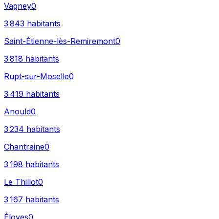
Vagney
0
3 843
habitants
Saint-Étienne-lès-Remiremont
0
3 818
habitants
Rupt-sur-Moselle
0
3 419
habitants
Anould
0
3 234
habitants
Chantraine
0
3 198
habitants
Le Thillot
0
3 167
habitants
Éloyes
0