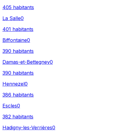
405
habitants
La Salle
0
401
habitants
Biffontaine
0
390
habitants
Damas-et-Bettegney
0
390
habitants
Hennezel
0
386
habitants
Escles
0
382
habitants
Hadigny-les-Verrières
0