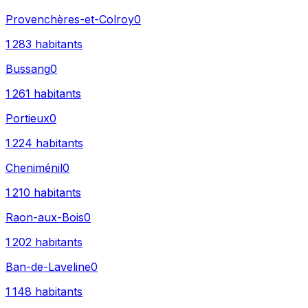
Provenchères-et-Colroy
0
1 283
habitants
Bussang
0
1 261
habitants
Portieux
0
1 224
habitants
Cheniménil
0
1 210
habitants
Raon-aux-Bois
0
1 202
habitants
Ban-de-Laveline
0
1 148
habitants