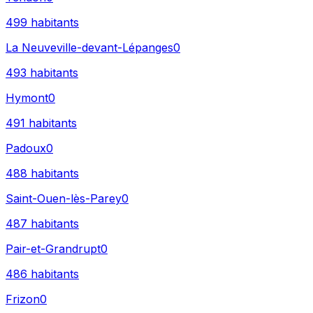
499
habitants
La Neuveville-devant-Lépanges
0
493
habitants
Hymont
0
491
habitants
Padoux
0
488
habitants
Saint-Ouen-lès-Parey
0
487
habitants
Pair-et-Grandrupt
0
486
habitants
Frizon
0