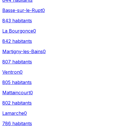
844
habitants
Basse-sur-le-Rupt
0
843
habitants
La Bourgonce
0
842
habitants
Martigny-les-Bains
0
807
habitants
Ventron
0
805
habitants
Mattaincourt
0
802
habitants
Lamarche
0
786
habitants