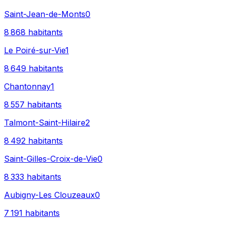
Saint-Jean-de-Monts
0
8 868
habitants
Le Poiré-sur-Vie
1
8 649
habitants
Chantonnay
1
8 557
habitants
Talmont-Saint-Hilaire
2
8 492
habitants
Saint-Gilles-Croix-de-Vie
0
8 333
habitants
Aubigny-Les Clouzeaux
0
7 191
habitants