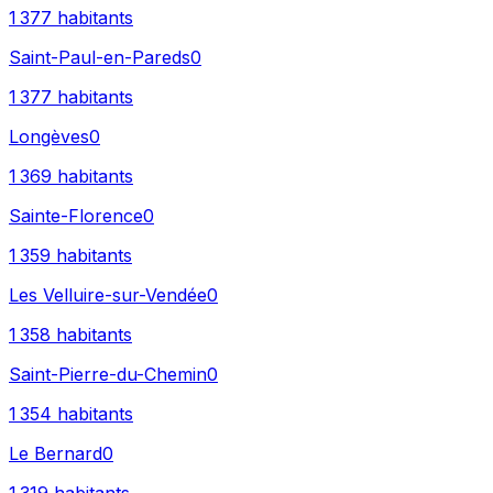
1 377
habitants
Saint-Paul-en-Pareds
0
1 377
habitants
Longèves
0
1 369
habitants
Sainte-Florence
0
1 359
habitants
Les Velluire-sur-Vendée
0
1 358
habitants
Saint-Pierre-du-Chemin
0
1 354
habitants
Le Bernard
0