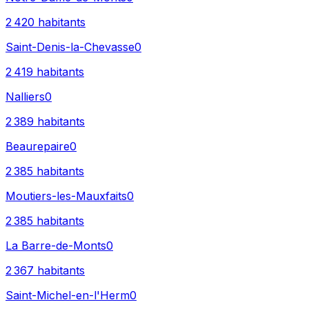
2 420
habitants
Saint-Denis-la-Chevasse
0
2 419
habitants
Nalliers
0
2 389
habitants
Beaurepaire
0
2 385
habitants
Moutiers-les-Mauxfaits
0
2 385
habitants
La Barre-de-Monts
0
2 367
habitants
Saint-Michel-en-l'Herm
0