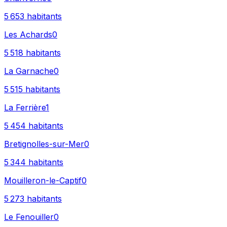
5 653
habitants
Les Achards
0
5 518
habitants
La Garnache
0
5 515
habitants
La Ferrière
1
5 454
habitants
Bretignolles-sur-Mer
0
5 344
habitants
Mouilleron-le-Captif
0
5 273
habitants
Le Fenouiller
0