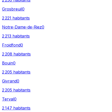
2 256
habitants
Grosbreuil
0
2 221
habitants
Notre-Dame-de-Riez
0
2 213
habitants
Froidfond
0
2 208
habitants
Bouin
0
2 205
habitants
Givrand
0
2 205
habitants
Terval
0
2 147
habitants