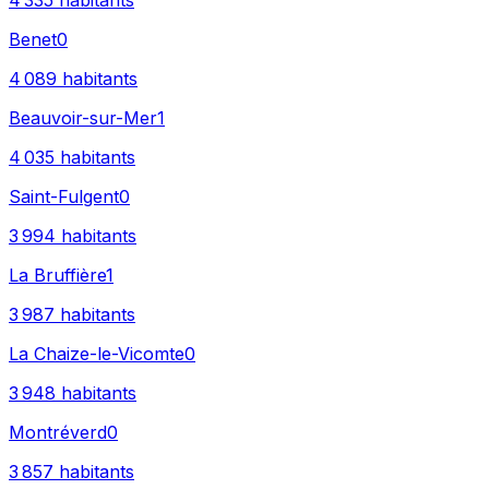
4 335
habitants
Benet
0
4 089
habitants
Beauvoir-sur-Mer
1
4 035
habitants
Saint-Fulgent
0
3 994
habitants
La Bruffière
1
3 987
habitants
La Chaize-le-Vicomte
0
3 948
habitants
Montréverd
0
3 857
habitants