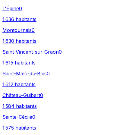
L'Épine
0
1 636
habitants
Montournais
0
1 630
habitants
Saint-Vincent-sur-Graon
0
1 615
habitants
Saint-Malô-du-Bois
0
1 612
habitants
Château-Guibert
0
1 584
habitants
Sainte-Cécile
0
1 575
habitants