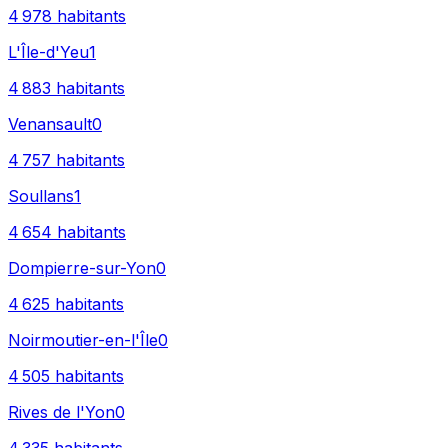
4 978
habitants
L'Île-d'Yeu
1
4 883
habitants
Venansault
0
4 757
habitants
Soullans
1
4 654
habitants
Dompierre-sur-Yon
0
4 625
habitants
Noirmoutier-en-l'Île
0
4 505
habitants
Rives de l'Yon
0