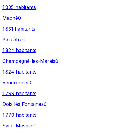
1 835
habitants
Maché
0
1 831
habitants
Barbâtre
0
1 824
habitants
Champagné-les-Marais
0
1 824
habitants
Vendrennes
0
1 799
habitants
Doix lès Fontaines
0
1 779
habitants
Saint-Mesmin
0