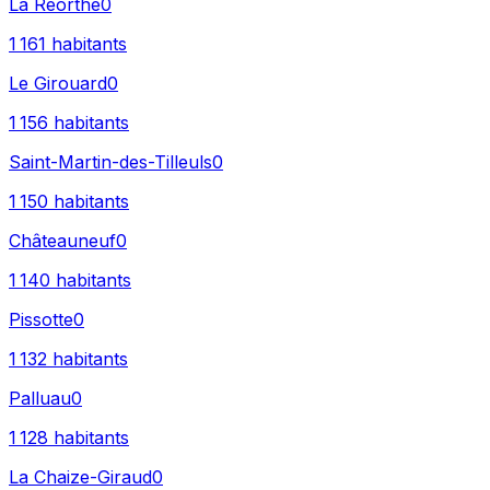
La Réorthe
0
1 161
habitants
Le Girouard
0
1 156
habitants
Saint-Martin-des-Tilleuls
0
1 150
habitants
Châteauneuf
0
1 140
habitants
Pissotte
0
1 132
habitants
Palluau
0
1 128
habitants
La Chaize-Giraud
0