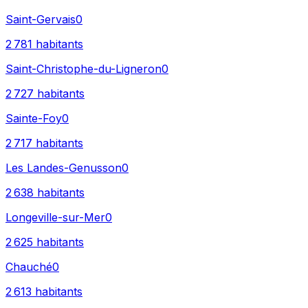
Saint-Gervais
0
2 781
habitants
Saint-Christophe-du-Ligneron
0
2 727
habitants
Sainte-Foy
0
2 717
habitants
Les Landes-Genusson
0
2 638
habitants
Longeville-sur-Mer
0
2 625
habitants
Chauché
0
2 613
habitants