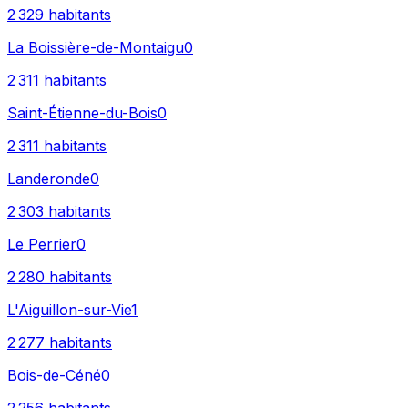
2 329
habitants
La Boissière-de-Montaigu
0
2 311
habitants
Saint-Étienne-du-Bois
0
2 311
habitants
Landeronde
0
2 303
habitants
Le Perrier
0
2 280
habitants
L'Aiguillon-sur-Vie
1
2 277
habitants
Bois-de-Céné
0