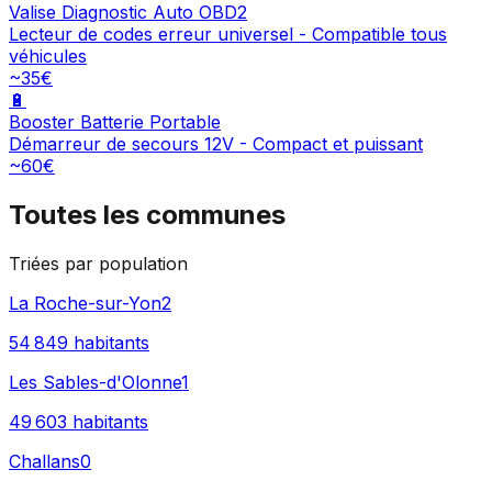
Valise Diagnostic Auto OBD2
Lecteur de codes erreur universel - Compatible tous
véhicules
~35€
🔋
Booster Batterie Portable
Démarreur de secours 12V - Compact et puissant
~60€
Toutes les communes
Triées par population
La Roche-sur-Yon
2
54 849
habitants
Les Sables-d'Olonne
1
49 603
habitants
Challans
0