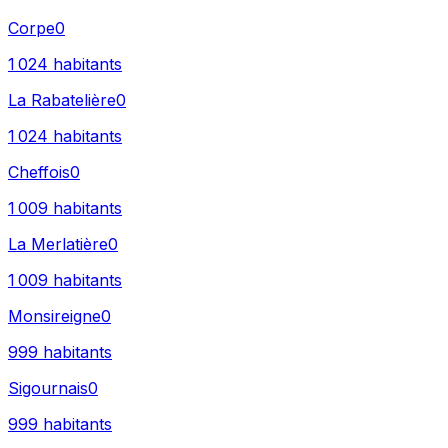
Corpe
0
1 024
habitants
La Rabatelière
0
1 024
habitants
Cheffois
0
1 009
habitants
La Merlatière
0
1 009
habitants
Monsireigne
0
999
habitants
Sigournais
0
999
habitants