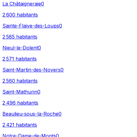
La Châtaigneraie
0
2 600
habitants
Sainte-Flaive-des-Loups
0
2 585
habitants
Nieul-le-Dolent
0
2 571
habitants
Saint-Martin-des-Noyers
0
2 560
habitants
Saint-Mathurin
0
2 496
habitants
Beaulieu-sous-la-Roche
0
2 421
habitants
Notre-Dame-de-Monts
0