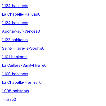
1 124
habitants
La Chapelle-Palluau
0
1 124
habitants
Auchay-sur-Vendée
0
1 122
habitants
Saint-Hilaire-le-Vouhis
0
1 101
habitants
La Caillère-Saint-Hilaire
0
1 100
habitants
La Chapelle-Hermier
0
1 098
habitants
Triaize
0