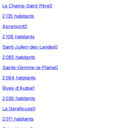
Le Champ-Saint-Père
0
2 135
habitants
Apremont
0
2 108
habitants
Saint-Julien-des-Landes
0
2 085
habitants
Sainte-Gemme-la-Plaine
0
2 084
habitants
Rives-d'Autise
1
2 036
habitants
La Genétouze
0
2 011
habitants