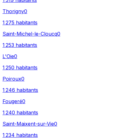
1 319
habitants
Thorigny
0
1 275
habitants
Saint-Michel-le-Cloucq
0
1 253
habitants
L'Oie
0
1 250
habitants
Poiroux
0
1 246
habitants
Fougeré
0
1 240
habitants
Saint-Maixent-sur-Vie
0
1 234
habitants