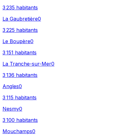
3 235
habitants
La Gaubretière
0
3 225
habitants
Le Boupère
0
3 151
habitants
La Tranche-sur-Mer
0
3 136
habitants
Angles
0
3 115
habitants
Nesmy
0
3 100
habitants
Mouchamps
0