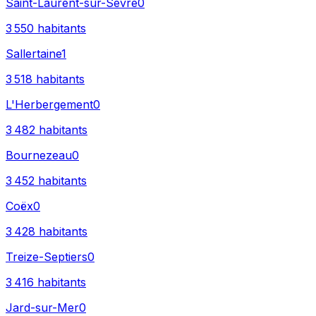
Saint-Laurent-sur-Sèvre
0
3 550
habitants
Sallertaine
1
3 518
habitants
L'Herbergement
0
3 482
habitants
Bournezeau
0
3 452
habitants
Coëx
0
3 428
habitants
Treize-Septiers
0
3 416
habitants
Jard-sur-Mer
0