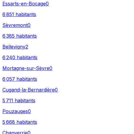
Essarts-en-Bocage
0
6 851
habitants
Sèvremont
0
6 385
habitants
Bellevigny
2
6 240
habitants
Mortagne-sur-Sèvre
0
6 057
habitants
Cugand-la-Bernardière
0
5 711
habitants
Pouzauges
0
5 668
habitants
Chanverrie
0