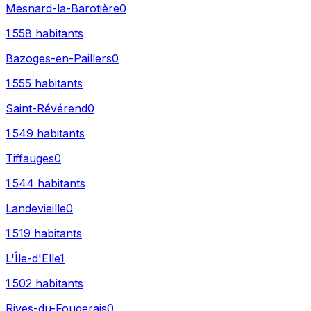
Mesnard-la-Barotière
0
1 558
habitants
Bazoges-en-Paillers
0
1 555
habitants
Saint-Révérend
0
1 549
habitants
Tiffauges
0
1 544
habitants
Landevieille
0
1 519
habitants
L'Île-d'Elle
1
1 502
habitants
Rives-du-Fougerais
0