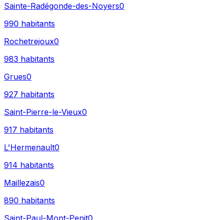
Sainte-Radégonde-des-Noyers
0
990
habitants
Rochetrejoux
0
983
habitants
Grues
0
927
habitants
Saint-Pierre-le-Vieux
0
917
habitants
L'Hermenault
0
914
habitants
Maillezais
0
890
habitants
Saint-Paul-Mont-Penit
0