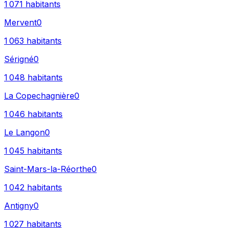
1 071
habitants
Mervent
0
1 063
habitants
Sérigné
0
1 048
habitants
La Copechagnière
0
1 046
habitants
Le Langon
0
1 045
habitants
Saint-Mars-la-Réorthe
0
1 042
habitants
Antigny
0
1 027
habitants