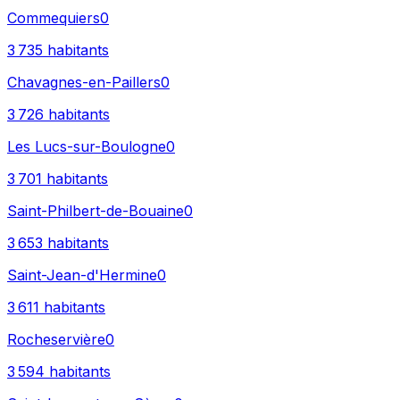
Commequiers
0
3 735
habitants
Chavagnes-en-Paillers
0
3 726
habitants
Les Lucs-sur-Boulogne
0
3 701
habitants
Saint-Philbert-de-Bouaine
0
3 653
habitants
Saint-Jean-d'Hermine
0
3 611
habitants
Rocheservière
0
3 594
habitants