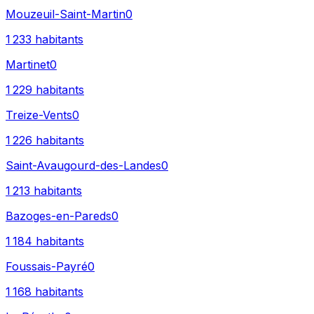
Mouzeuil-Saint-Martin
0
1 233
habitants
Martinet
0
1 229
habitants
Treize-Vents
0
1 226
habitants
Saint-Avaugourd-des-Landes
0
1 213
habitants
Bazoges-en-Pareds
0
1 184
habitants
Foussais-Payré
0
1 168
habitants