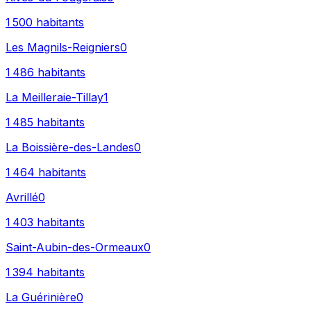
1 500
habitants
Les Magnils-Reigniers
0
1 486
habitants
La Meilleraie-Tillay
1
1 485
habitants
La Boissière-des-Landes
0
1 464
habitants
Avrillé
0
1 403
habitants
Saint-Aubin-des-Ormeaux
0
1 394
habitants
La Guérinière
0