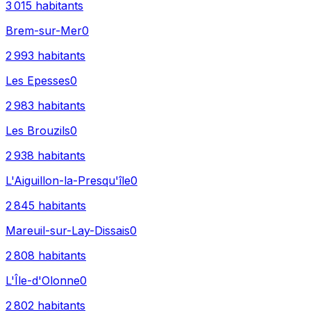
3 015
habitants
Brem-sur-Mer
0
2 993
habitants
Les Epesses
0
2 983
habitants
Les Brouzils
0
2 938
habitants
L'Aiguillon-la-Presqu'île
0
2 845
habitants
Mareuil-sur-Lay-Dissais
0
2 808
habitants
L'Île-d'Olonne
0
2 802
habitants