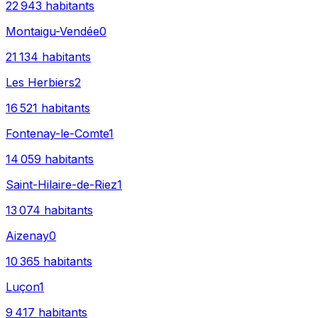
22 943
habitants
Montaigu-Vendée
0
21 134
habitants
Les Herbiers
2
16 521
habitants
Fontenay-le-Comte
1
14 059
habitants
Saint-Hilaire-de-Riez
1
13 074
habitants
Aizenay
0
10 365
habitants
Luçon
1
9 417
habitants