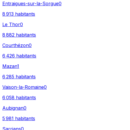
Entraigues-sur-la-Sorgue
0
8 913
habitants
Le Thor
0
8 882
habitants
Courthézon
0
6 426
habitants
Mazan
1
6 285
habitants
Vaison-la-Romaine
0
6 058
habitants
Aubignan
0
5 981
habitants
Sarrians
0