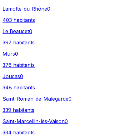
Lamotte-du-Rhône
0
403
habitants
Le Beaucet
0
397
habitants
Murs
0
376
habitants
Joucas
0
348
habitants
Saint-Roman-de-Malegarde
0
339
habitants
Saint-Marcellin-lès-Vaison
0
334
habitants