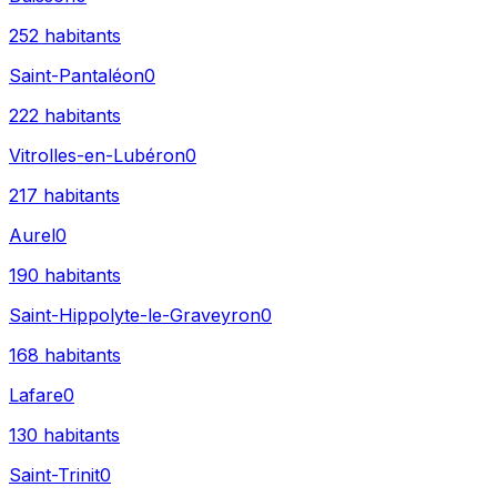
252
habitants
Saint-Pantaléon
0
222
habitants
Vitrolles-en-Lubéron
0
217
habitants
Aurel
0
190
habitants
Saint-Hippolyte-le-Graveyron
0
168
habitants
Lafare
0
130
habitants
Saint-Trinit
0