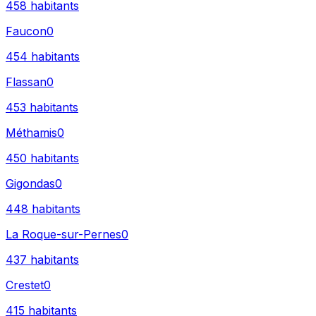
458
habitants
Faucon
0
454
habitants
Flassan
0
453
habitants
Méthamis
0
450
habitants
Gigondas
0
448
habitants
La Roque-sur-Pernes
0
437
habitants
Crestet
0
415
habitants