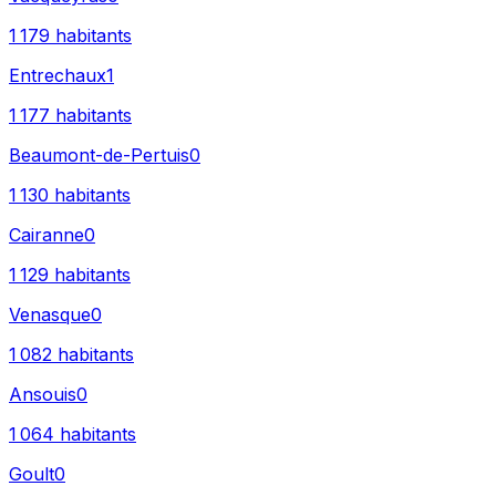
1 179
habitants
Entrechaux
1
1 177
habitants
Beaumont-de-Pertuis
0
1 130
habitants
Cairanne
0
1 129
habitants
Venasque
0
1 082
habitants
Ansouis
0
1 064
habitants
Goult
0