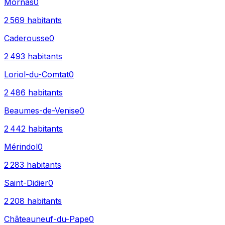
Mornas
0
2 569
habitants
Caderousse
0
2 493
habitants
Loriol-du-Comtat
0
2 486
habitants
Beaumes-de-Venise
0
2 442
habitants
Mérindol
0
2 283
habitants
Saint-Didier
0
2 208
habitants
Châteauneuf-du-Pape
0