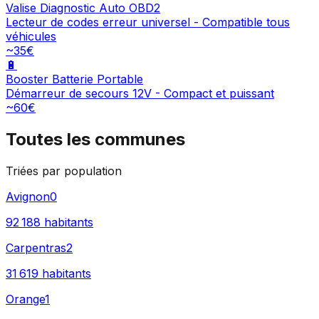
Valise Diagnostic Auto OBD2
Lecteur de codes erreur universel - Compatible tous
véhicules
~35€
🔋
Booster Batterie Portable
Démarreur de secours 12V - Compact et puissant
~60€
Toutes les communes
Triées par population
Avignon
0
92 188
habitants
Carpentras
2
31 619
habitants
Orange
1