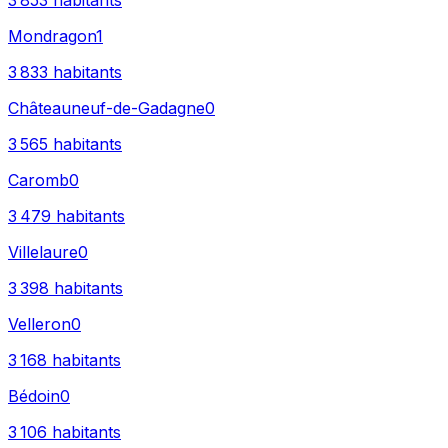
3 853
habitants
Mondragon
1
3 833
habitants
Châteauneuf-de-Gadagne
0
3 565
habitants
Caromb
0
3 479
habitants
Villelaure
0
3 398
habitants
Velleron
0
3 168
habitants
Bédoin
0
3 106
habitants