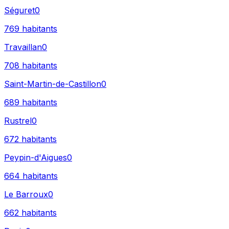
Séguret
0
769
habitants
Travaillan
0
708
habitants
Saint-Martin-de-Castillon
0
689
habitants
Rustrel
0
672
habitants
Peypin-d'Aigues
0
664
habitants
Le Barroux
0
662
habitants