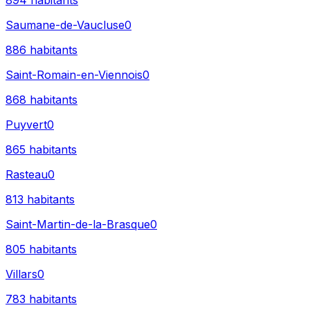
894
habitants
Saumane-de-Vaucluse
0
886
habitants
Saint-Romain-en-Viennois
0
868
habitants
Puyvert
0
865
habitants
Rasteau
0
813
habitants
Saint-Martin-de-la-Brasque
0
805
habitants
Villars
0
783
habitants