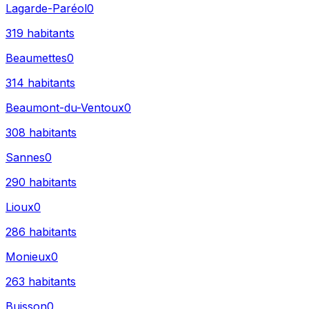
Lagarde-Paréol
0
319
habitants
Beaumettes
0
314
habitants
Beaumont-du-Ventoux
0
308
habitants
Sannes
0
290
habitants
Lioux
0
286
habitants
Monieux
0
263
habitants
Buisson
0