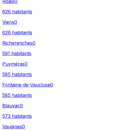
Roaix
0
626
habitants
Viens
0
626
habitants
Richerenches
0
591
habitants
Puyméras
0
585
habitants
Fontaine-de-Vaucluse
0
585
habitants
Blauvac
0
573
habitants
Vaugines
0