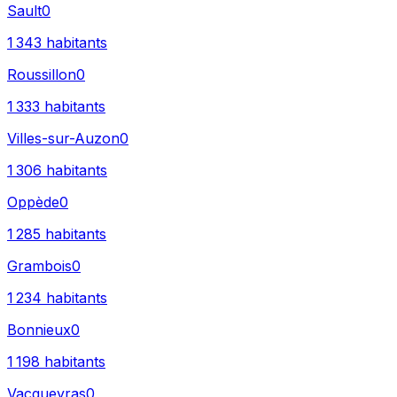
Sault
0
1 343
habitants
Roussillon
0
1 333
habitants
Villes-sur-Auzon
0
1 306
habitants
Oppède
0
1 285
habitants
Grambois
0
1 234
habitants
Bonnieux
0
1 198
habitants
Vacqueyras
0