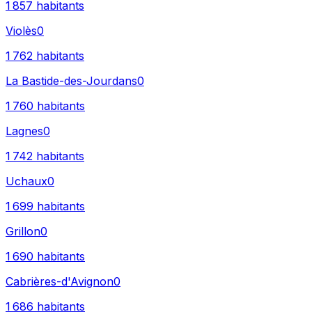
1 857
habitants
Violès
0
1 762
habitants
La Bastide-des-Jourdans
0
1 760
habitants
Lagnes
0
1 742
habitants
Uchaux
0
1 699
habitants
Grillon
0
1 690
habitants
Cabrières-d'Avignon
0
1 686
habitants