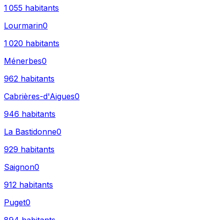
1 055
habitants
Lourmarin
0
1 020
habitants
Ménerbes
0
962
habitants
Cabrières-d'Aigues
0
946
habitants
La Bastidonne
0
929
habitants
Saignon
0
912
habitants
Puget
0