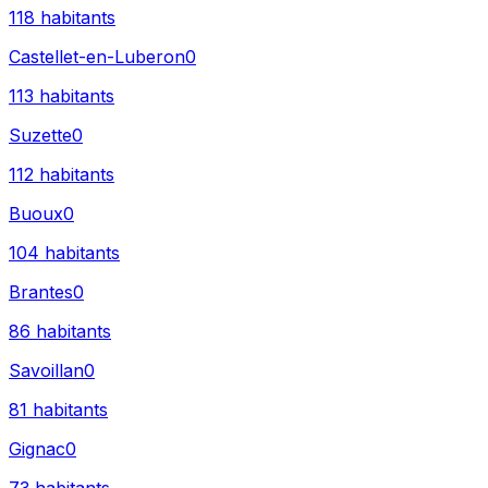
118
habitants
Castellet-en-Luberon
0
113
habitants
Suzette
0
112
habitants
Buoux
0
104
habitants
Brantes
0
86
habitants
Savoillan
0
81
habitants
Gignac
0