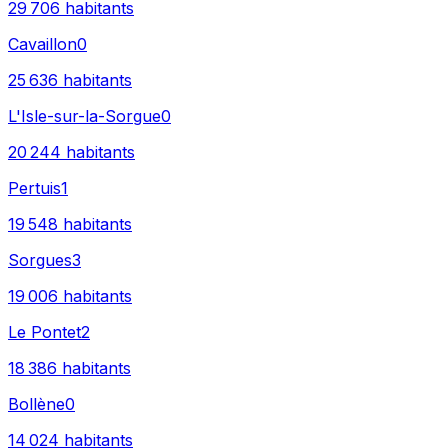
29 706
habitants
Cavaillon
0
25 636
habitants
L'Isle-sur-la-Sorgue
0
20 244
habitants
Pertuis
1
19 548
habitants
Sorgues
3
19 006
habitants
Le Pontet
2
18 386
habitants
Bollène
0
14 024
habitants