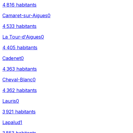
4 816
habitants
Camaret-sur-Aigues
0
4 533
habitants
La Tour-d'Aigues
0
4 405
habitants
Cadenet
0
4 363
habitants
Cheval-Blanc
0
4 362
habitants
Lauris
0
3 921
habitants
Lapalud
1