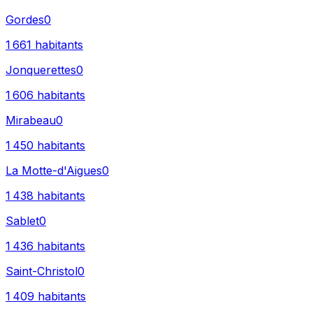
Gordes
0
1 661
habitants
Jonquerettes
0
1 606
habitants
Mirabeau
0
1 450
habitants
La Motte-d'Aigues
0
1 438
habitants
Sablet
0
1 436
habitants
Saint-Christol
0
1 409
habitants