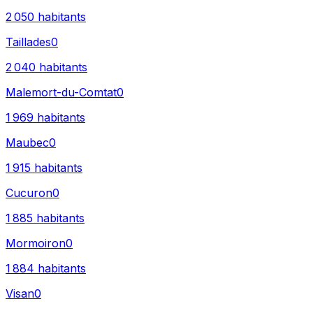
2 050
habitants
Taillades
0
2 040
habitants
Malemort-du-Comtat
0
1 969
habitants
Maubec
0
1 915
habitants
Cucuron
0
1 885
habitants
Mormoiron
0
1 884
habitants
Visan
0