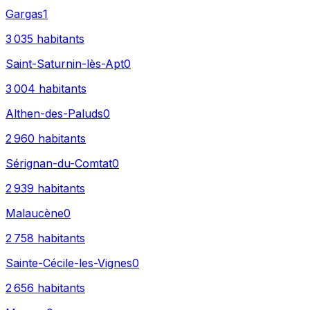
Gargas
1
3 035
habitants
Saint-Saturnin-lès-Apt
0
3 004
habitants
Althen-des-Paluds
0
2 960
habitants
Sérignan-du-Comtat
0
2 939
habitants
Malaucène
0
2 758
habitants
Sainte-Cécile-les-Vignes
0
2 656
habitants