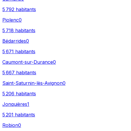
5 792
habitants
Piolenc
0
5 718
habitants
Bédarrides
0
5 671
habitants
Caumont-sur-Durance
0
5 667
habitants
Saint-Saturnin-lès-Avignon
0
5 206
habitants
Jonquières
1
5 201
habitants
Robion
0