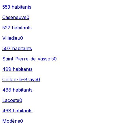
553
habitants
Caseneuve
0
527
habitants
Villedieu
0
507
habitants
Saint-Pierre-de-Vassols
0
499
habitants
Crillon-le-Brave
0
488
habitants
Lacoste
0
468
habitants
Modène
0