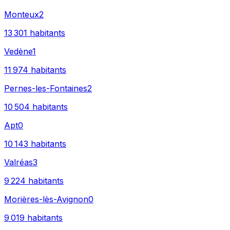
Monteux
2
13 301
habitants
Vedène
1
11 974
habitants
Pernes-les-Fontaines
2
10 504
habitants
Apt
0
10 143
habitants
Valréas
3
9 224
habitants
Morières-lès-Avignon
0
9 019
habitants