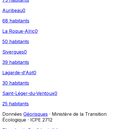
73
habitants
Auribeau
0
68
habitants
La Roque-Alric
0
50
habitants
Sivergues
0
39
habitants
Lagarde-d'Apt
0
30
habitants
Saint-Léger-du-Ventoux
0
25
habitants
Données
Géorisques
· Ministère de la Transition
Écologique · ICPE 2712