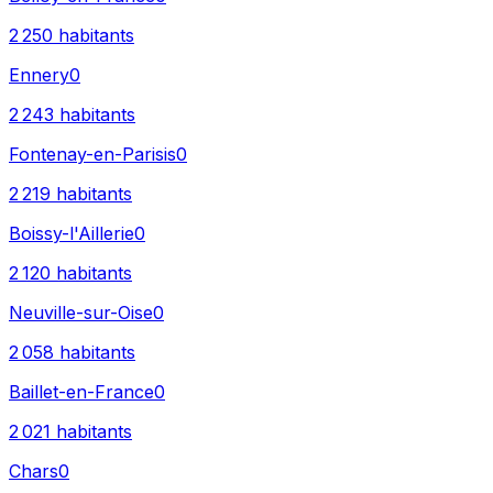
2 250
habitants
Ennery
0
2 243
habitants
Fontenay-en-Parisis
0
2 219
habitants
Boissy-l'Aillerie
0
2 120
habitants
Neuville-sur-Oise
0
2 058
habitants
Baillet-en-France
0
2 021
habitants
Chars
0