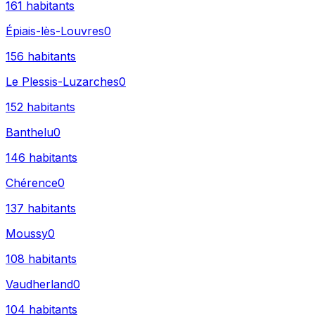
161
habitants
Épiais-lès-Louvres
0
156
habitants
Le Plessis-Luzarches
0
152
habitants
Banthelu
0
146
habitants
Chérence
0
137
habitants
Moussy
0
108
habitants
Vaudherland
0
104
habitants