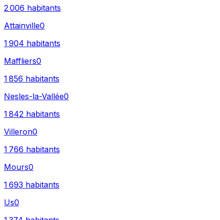
2 006
habitants
Attainville
0
1 904
habitants
Maffliers
0
1 856
habitants
Nesles-la-Vallée
0
1 842
habitants
Villeron
0
1 766
habitants
Mours
0
1 693
habitants
Us
0