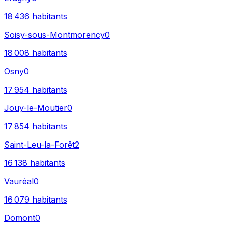
18 436
habitants
Soisy-sous-Montmorency
0
18 008
habitants
Osny
0
17 954
habitants
Jouy-le-Moutier
0
17 854
habitants
Saint-Leu-la-Forêt
2
16 138
habitants
Vauréal
0
16 079
habitants
Domont
0