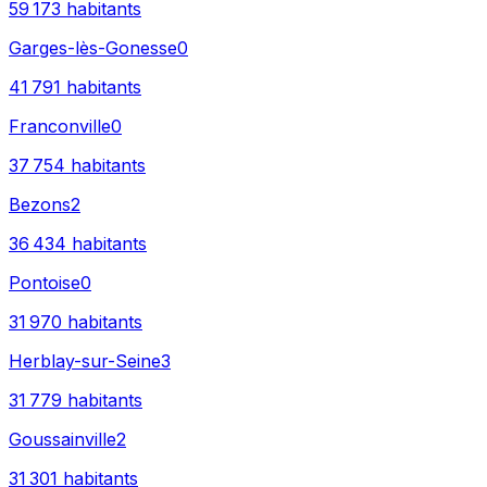
59 173
habitants
Garges-lès-Gonesse
0
41 791
habitants
Franconville
0
37 754
habitants
Bezons
2
36 434
habitants
Pontoise
0
31 970
habitants
Herblay-sur-Seine
3
31 779
habitants
Goussainville
2
31 301
habitants