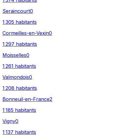
1 374
habitants
Seraincourt
0
1 305
habitants
Cormeilles-en-Vexin
0
1 297
habitants
Moisselles
0
1 261
habitants
Valmondois
0
1 208
habitants
Bonneuil-en-France
2
1 185
habitants
Vigny
0
1 137
habitants