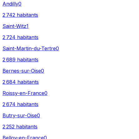
Andilly
0
2 742
habitants
Saint-Witz
1
2 724
habitants
Saint-Martin-du-Tertre
0
2 689
habitants
Bernes-sur-Oise
0
2 684
habitants
Roissy-en-France
0
2 674
habitants
Butry-sur-Oise
0
2 252
habitants
Belloy-en-France
0