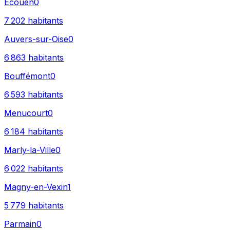
Écouen
0
7 202
habitants
Auvers-sur-Oise
0
6 863
habitants
Bouffémont
0
6 593
habitants
Menucourt
0
6 184
habitants
Marly-la-Ville
0
6 022
habitants
Magny-en-Vexin
1
5 779
habitants
Parmain
0