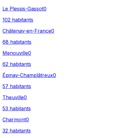
Le Plessis-Gassot
0
102
habitants
Châtenay-en-France
0
68
habitants
Menouville
0
62
habitants
Épinay-Champlâtreux
0
57
habitants
Theuville
0
53
habitants
Charmont
0
32
habitants