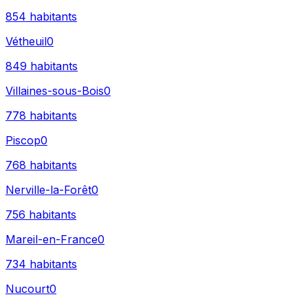
854
habitants
Vétheuil
0
849
habitants
Villaines-sous-Bois
0
778
habitants
Piscop
0
768
habitants
Nerville-la-Forêt
0
756
habitants
Mareil-en-France
0
734
habitants
Nucourt
0