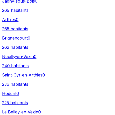
Jagny-sous-Bois
0
269
habitants
Arthies
0
265
habitants
Brignancourt
0
262
habitants
Neuilly-en-Vexin
0
240
habitants
Saint-Cyr-en-Arthies
0
236
habitants
Hodent
0
225
habitants
Le Bellay-en-Vexin
0