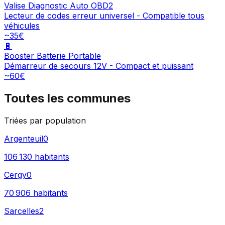
Valise Diagnostic Auto OBD2
Lecteur de codes erreur universel - Compatible tous
véhicules
~35€
🔋
Booster Batterie Portable
Démarreur de secours 12V - Compact et puissant
~60€
Toutes les communes
Triées par population
Argenteuil
0
106 130
habitants
Cergy
0
70 906
habitants
Sarcelles
2