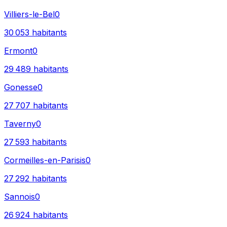
Villiers-le-Bel
0
30 053
habitants
Ermont
0
29 489
habitants
Gonesse
0
27 707
habitants
Taverny
0
27 593
habitants
Cormeilles-en-Parisis
0
27 292
habitants
Sannois
0
26 924
habitants