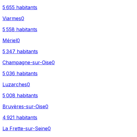
5 655
habitants
Viarmes
0
5 558
habitants
Mériel
0
5 347
habitants
Champagne-sur-Oise
0
5 036
habitants
Luzarches
0
5 008
habitants
Bruyères-sur-Oise
0
4 921
habitants
La Frette-sur-Seine
0