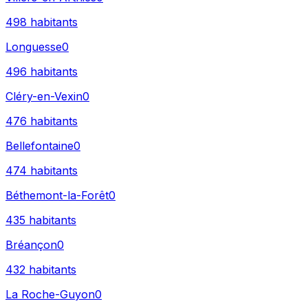
498
habitants
Longuesse
0
496
habitants
Cléry-en-Vexin
0
476
habitants
Bellefontaine
0
474
habitants
Béthemont-la-Forêt
0
435
habitants
Bréançon
0
432
habitants
La Roche-Guyon
0