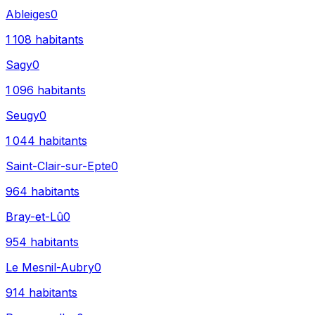
Ableiges
0
1 108
habitants
Sagy
0
1 096
habitants
Seugy
0
1 044
habitants
Saint-Clair-sur-Epte
0
964
habitants
Bray-et-Lû
0
954
habitants
Le Mesnil-Aubry
0
914
habitants