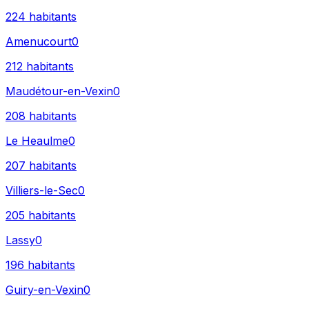
224
habitants
Amenucourt
0
212
habitants
Maudétour-en-Vexin
0
208
habitants
Le Heaulme
0
207
habitants
Villiers-le-Sec
0
205
habitants
Lassy
0
196
habitants
Guiry-en-Vexin
0