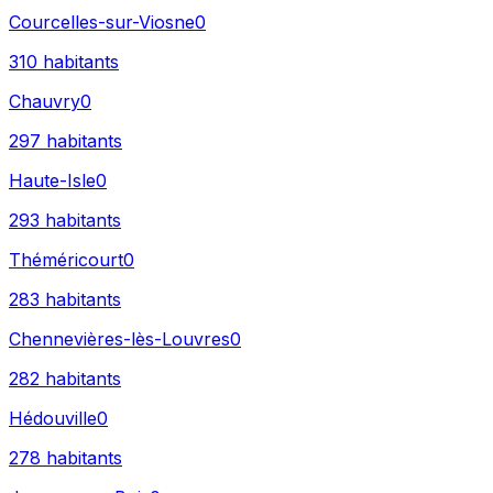
Courcelles-sur-Viosne
0
310
habitants
Chauvry
0
297
habitants
Haute-Isle
0
293
habitants
Théméricourt
0
283
habitants
Chennevières-lès-Louvres
0
282
habitants
Hédouville
0
278
habitants