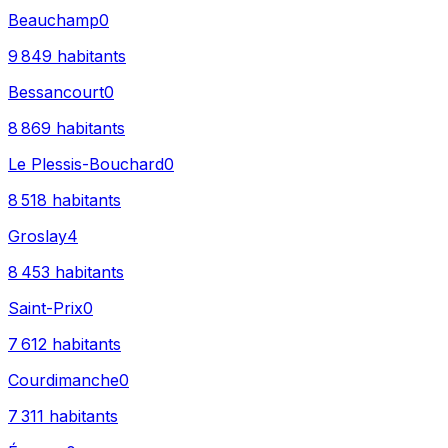
Beauchamp
0
9 849
habitants
Bessancourt
0
8 869
habitants
Le Plessis-Bouchard
0
8 518
habitants
Groslay
4
8 453
habitants
Saint-Prix
0
7 612
habitants
Courdimanche
0
7 311
habitants