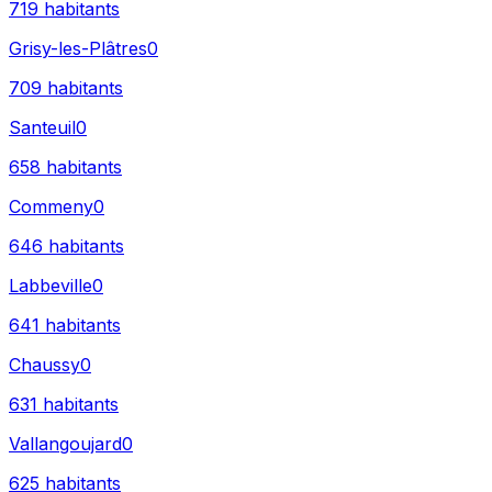
719
habitants
Grisy-les-Plâtres
0
709
habitants
Santeuil
0
658
habitants
Commeny
0
646
habitants
Labbeville
0
641
habitants
Chaussy
0
631
habitants
Vallangoujard
0
625
habitants