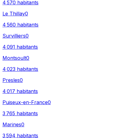
4 570
habitants
Le Thillay
0
4 560
habitants
Survilliers
0
4 091
habitants
Montsoult
0
4 023
habitants
Presles
0
4 017
habitants
Puiseux-en-France
0
3 765
habitants
Marines
0
3 594
habitants