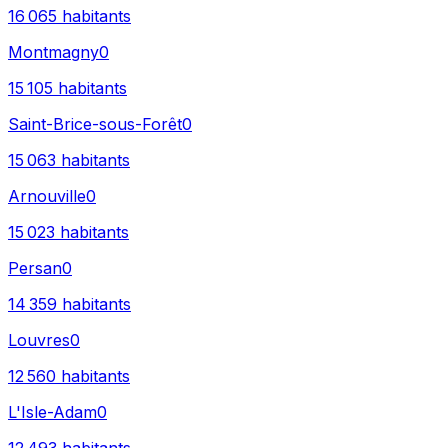
16 065
habitants
Montmagny
0
15 105
habitants
Saint-Brice-sous-Forêt
0
15 063
habitants
Arnouville
0
15 023
habitants
Persan
0
14 359
habitants
Louvres
0
12 560
habitants
L'Isle-Adam
0