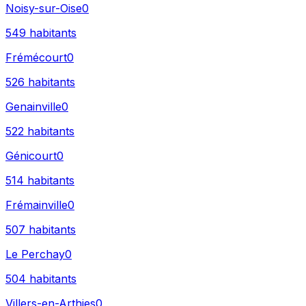
Noisy-sur-Oise
0
549
habitants
Frémécourt
0
526
habitants
Genainville
0
522
habitants
Génicourt
0
514
habitants
Frémainville
0
507
habitants
Le Perchay
0
504
habitants
Villers-en-Arthies
0