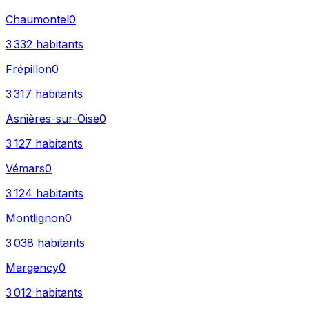
Chaumontel
0
3 332
habitants
Frépillon
0
3 317
habitants
Asnières-sur-Oise
0
3 127
habitants
Vémars
0
3 124
habitants
Montlignon
0
3 038
habitants
Margency
0
3 012
habitants