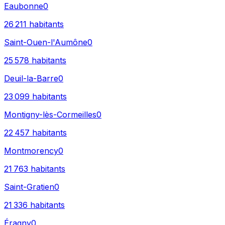
Eaubonne
0
26 211
habitants
Saint-Ouen-l'Aumône
0
25 578
habitants
Deuil-la-Barre
0
23 099
habitants
Montigny-lès-Cormeilles
0
22 457
habitants
Montmorency
0
21 763
habitants
Saint-Gratien
0
21 336
habitants
Éragny
0