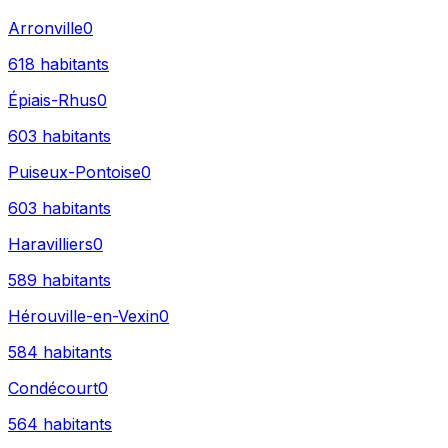
Arronville
0
618
habitants
Épiais-Rhus
0
603
habitants
Puiseux-Pontoise
0
603
habitants
Haravilliers
0
589
habitants
Hérouville-en-Vexin
0
584
habitants
Condécourt
0
564
habitants