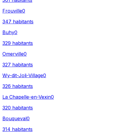
361
habitants
Frouville
0
347
habitants
Buhy
0
329
habitants
Omerville
0
327
habitants
Wy-dit-Joli-Village
0
326
habitants
La Chapelle-en-Vexin
0
320
habitants
Bouqueval
0
314
habitants