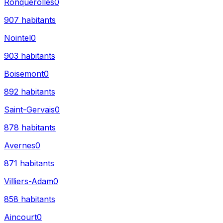
Ronquerolles
0
907
habitants
Nointel
0
903
habitants
Boisemont
0
892
habitants
Saint-Gervais
0
878
habitants
Avernes
0
871
habitants
Villiers-Adam
0
858
habitants
Aincourt
0