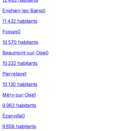
12 493
habitants
Enghien-les-Bains
0
11 432
habitants
Fosses
0
10 570
habitants
Beaumont-sur-Oise
0
10 232
habitants
Pierrelaye
1
10 130
habitants
Méry-sur-Oise
1
9 983
habitants
Ézanville
0
9 858
habitants