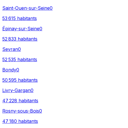
Saint-Ouen-sur-Seine
0
53 615
habitants
Épinay-sur-Seine
0
52 833
habitants
Sevran
0
52 535
habitants
Bondy
0
50 595
habitants
Livry-Gargan
0
47 228
habitants
Rosny-sous-Bois
0
47 180
habitants