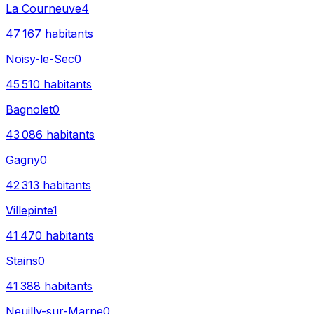
La Courneuve
4
47 167
habitants
Noisy-le-Sec
0
45 510
habitants
Bagnolet
0
43 086
habitants
Gagny
0
42 313
habitants
Villepinte
1
41 470
habitants
Stains
0
41 388
habitants
Neuilly-sur-Marne
0