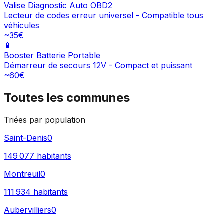
Valise Diagnostic Auto OBD2
Lecteur de codes erreur universel - Compatible tous
véhicules
~35€
🔋
Booster Batterie Portable
Démarreur de secours 12V - Compact et puissant
~60€
Toutes les communes
Triées par population
Saint-Denis
0
149 077
habitants
Montreuil
0
111 934
habitants
Aubervilliers
0