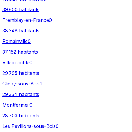
39 800
habitants
Tremblay-en-France
0
38 348
habitants
Romainville
0
37 152
habitants
Villemomble
0
29 795
habitants
Clichy-sous-Bois
1
29 354
habitants
Montfermeil
0
28 703
habitants
Les Pavillons-sous-Bois
0