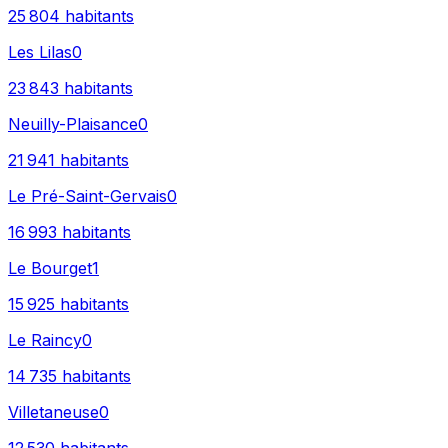
25 804
habitants
Les Lilas
0
23 843
habitants
Neuilly-Plaisance
0
21 941
habitants
Le Pré-Saint-Gervais
0
16 993
habitants
Le Bourget
1
15 925
habitants
Le Raincy
0
14 735
habitants
Villetaneuse
0