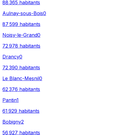
88 365
habitants
Aulnay-sous-Bois
0
87 599
habitants
Noisy-le-Grand
0
72 978
habitants
Drancy
0
72 390
habitants
Le Blanc-Mesnil
0
62 376
habitants
Pantin
1
61 929
habitants
Bobigny
2
56 927
habitants