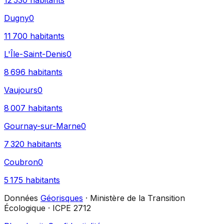
12 530
habitants
Dugny
0
11 700
habitants
L'Île-Saint-Denis
0
8 696
habitants
Vaujours
0
8 007
habitants
Gournay-sur-Marne
0
7 320
habitants
Coubron
0
5 175
habitants
Données
Géorisques
· Ministère de la Transition
Écologique · ICPE 2712