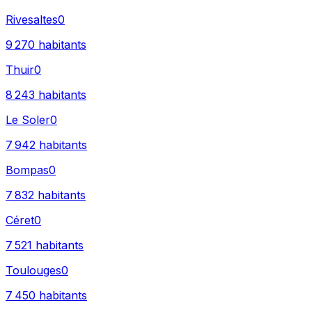
Rivesaltes
0
9 270
habitants
Thuir
0
8 243
habitants
Le Soler
0
7 942
habitants
Bompas
0
7 832
habitants
Céret
0
7 521
habitants
Toulouges
0
7 450
habitants