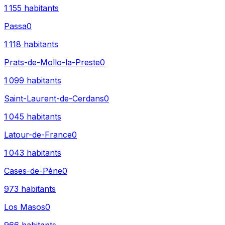
1 155
habitants
Passa
0
1 118
habitants
Prats-de-Mollo-la-Preste
0
1 099
habitants
Saint-Laurent-de-Cerdans
0
1 045
habitants
Latour-de-France
0
1 043
habitants
Cases-de-Pène
0
973
habitants
Los Masos
0