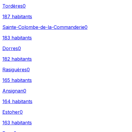
Tordères
0
187
habitants
Sainte-Colombe-de-la-Commanderie
0
183
habitants
Dorres
0
182
habitants
Rasiguères
0
165
habitants
Ansignan
0
164
habitants
Estoher
0
163
habitants