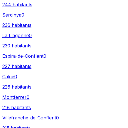
244
habitants
Serdinya
0
236
habitants
La Llagonne
0
230
habitants
Espira-de-Conflent
0
227
habitants
Calce
0
226
habitants
Montferrer
0
218
habitants
Villefranche-de-Conflent
0