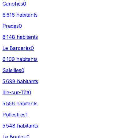
Canohès
0
6 616
habitants
Prades
0
6 148
habitants
Le Barcarès
0
6 109
habitants
Saleilles
0
5 698
habitants
Ille-sur-Têt
0
5 556
habitants
Pollestres
1
5 548
habitants
Le Boulou
0