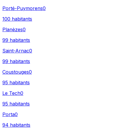
Porté-Puymorens
0
100
habitants
Planèzes
0
99
habitants
Saint-Arnac
0
99
habitants
Coustouges
0
95
habitants
Le Tech
0
95
habitants
Porta
0
94
habitants