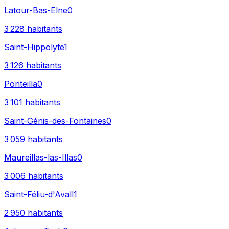
Latour-Bas-Elne
0
3 228
habitants
Saint-Hippolyte
1
3 126
habitants
Ponteilla
0
3 101
habitants
Saint-Génis-des-Fontaines
0
3 059
habitants
Maureillas-las-Illas
0
3 006
habitants
Saint-Féliu-d'Avall
1
2 950
habitants