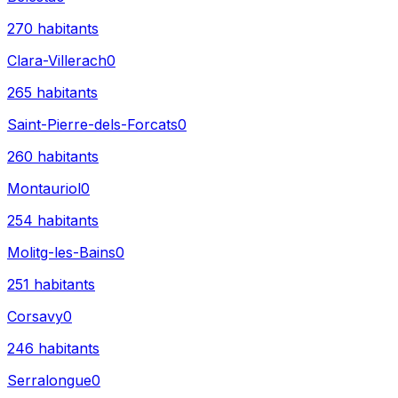
270
habitants
Clara-Villerach
0
265
habitants
Saint-Pierre-dels-Forcats
0
260
habitants
Montauriol
0
254
habitants
Molitg-les-Bains
0
251
habitants
Corsavy
0
246
habitants
Serralongue
0