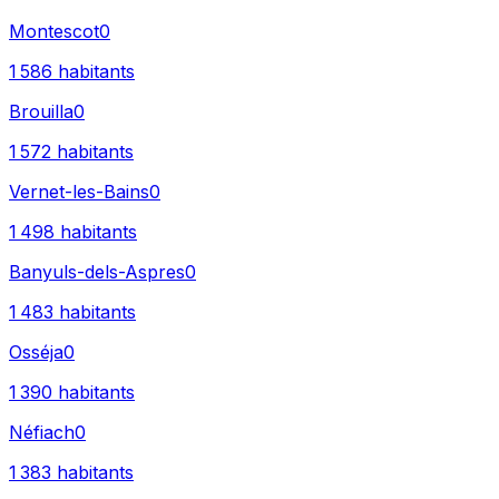
Montescot
0
1 586
habitants
Brouilla
0
1 572
habitants
Vernet-les-Bains
0
1 498
habitants
Banyuls-dels-Aspres
0
1 483
habitants
Osséja
0
1 390
habitants
Néfiach
0
1 383
habitants