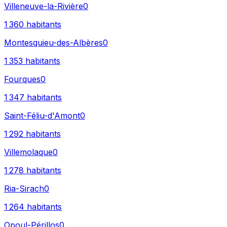
Villeneuve-la-Rivière
0
1 360
habitants
Montesquieu-des-Albères
0
1 353
habitants
Fourques
0
1 347
habitants
Saint-Féliu-d'Amont
0
1 292
habitants
Villemolaque
0
1 278
habitants
Ria-Sirach
0
1 264
habitants
Opoul-Périllos
0