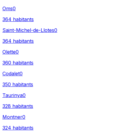
Oms
0
364
habitants
Saint-Michel-de-Llotes
0
364
habitants
Olette
0
360
habitants
Codalet
0
350
habitants
Taurinya
0
328
habitants
Montner
0
324
habitants