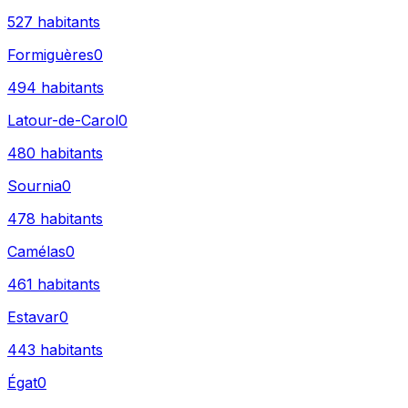
527
habitants
Formiguères
0
494
habitants
Latour-de-Carol
0
480
habitants
Sournia
0
478
habitants
Camélas
0
461
habitants
Estavar
0
443
habitants
Égat
0