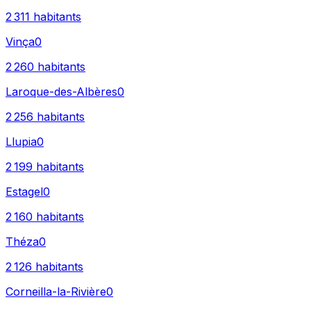
2 311
habitants
Vinça
0
2 260
habitants
Laroque-des-Albères
0
2 256
habitants
Llupia
0
2 199
habitants
Estagel
0
2 160
habitants
Théza
0
2 126
habitants
Corneilla-la-Rivière
0