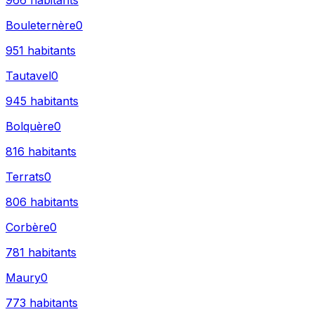
966
habitants
Bouleternère
0
951
habitants
Tautavel
0
945
habitants
Bolquère
0
816
habitants
Terrats
0
806
habitants
Corbère
0
781
habitants
Maury
0
773
habitants