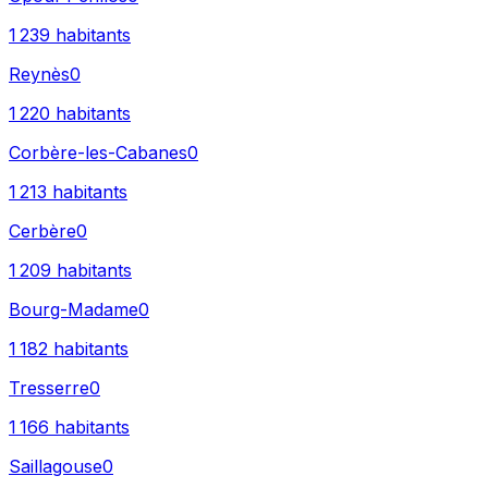
1 239
habitants
Reynès
0
1 220
habitants
Corbère-les-Cabanes
0
1 213
habitants
Cerbère
0
1 209
habitants
Bourg-Madame
0
1 182
habitants
Tresserre
0
1 166
habitants
Saillagouse
0