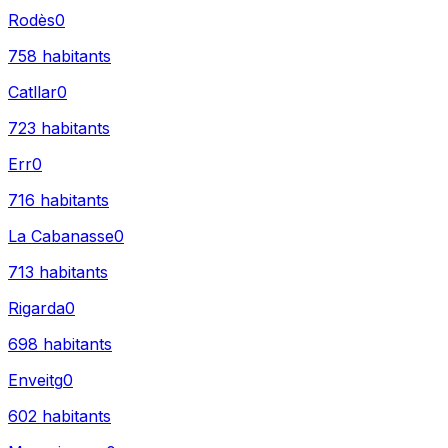
Rodès
0
758
habitants
Catllar
0
723
habitants
Err
0
716
habitants
La Cabanasse
0
713
habitants
Rigarda
0
698
habitants
Enveitg
0
602
habitants