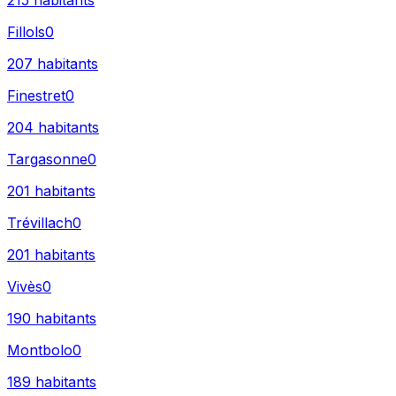
215
habitants
Fillols
0
207
habitants
Finestret
0
204
habitants
Targasonne
0
201
habitants
Trévillach
0
201
habitants
Vivès
0
190
habitants
Montbolo
0
189
habitants