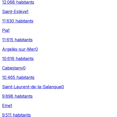
12 068
habitants
Saint-Estève
1
11 630
habitants
Pia
1
11 615
habitants
Argelès-sur-Mer
0
10 616
habitants
Cabestany
0
10 465
habitants
Saint-Laurent-de-la-Salanque
0
9 898
habitants
Elne
1
9 511
habitants