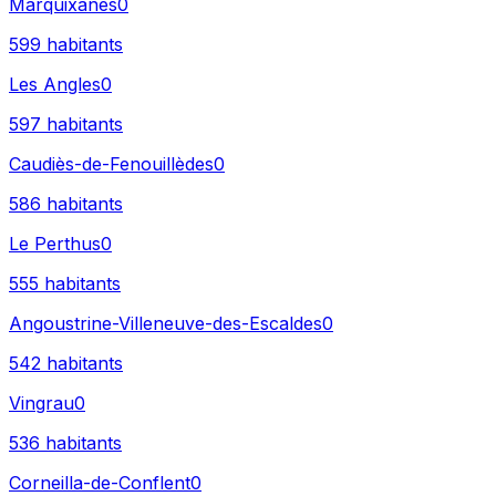
Marquixanes
0
599
habitants
Les Angles
0
597
habitants
Caudiès-de-Fenouillèdes
0
586
habitants
Le Perthus
0
555
habitants
Angoustrine-Villeneuve-des-Escaldes
0
542
habitants
Vingrau
0
536
habitants
Corneilla-de-Conflent
0