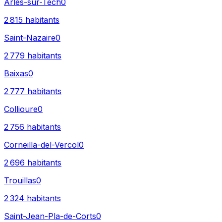
Arles-sur-Tech
0
2 815
habitants
Saint-Nazaire
0
2 779
habitants
Baixas
0
2 777
habitants
Collioure
0
2 756
habitants
Corneilla-del-Vercol
0
2 696
habitants
Trouillas
0
2 324
habitants
Saint-Jean-Pla-de-Corts
0