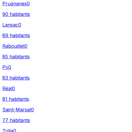
Prugnanes
0
90
habitants
Lansac
0
89
habitants
Rabouillet
0
85
habitants
Py
0
83
habitants
Réal
0
81
habitants
Saint-Marsal
0
77
habitants
Trilla
0