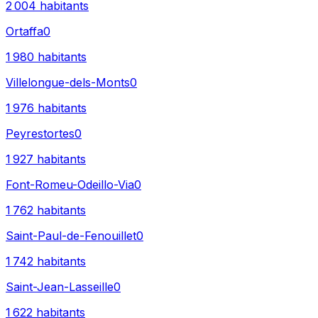
2 004
habitants
Ortaffa
0
1 980
habitants
Villelongue-dels-Monts
0
1 976
habitants
Peyrestortes
0
1 927
habitants
Font-Romeu-Odeillo-Via
0
1 762
habitants
Saint-Paul-de-Fenouillet
0
1 742
habitants
Saint-Jean-Lasseille
0
1 622
habitants