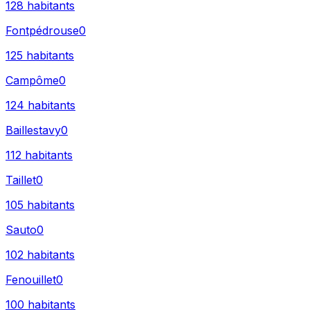
128
habitants
Fontpédrouse
0
125
habitants
Campôme
0
124
habitants
Baillestavy
0
112
habitants
Taillet
0
105
habitants
Sauto
0
102
habitants
Fenouillet
0
100
habitants