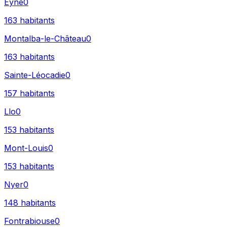
Eyne
0
163
habitants
Montalba-le-Château
0
163
habitants
Sainte-Léocadie
0
157
habitants
Llo
0
153
habitants
Mont-Louis
0
153
habitants
Nyer
0
148
habitants
Fontrabiouse
0