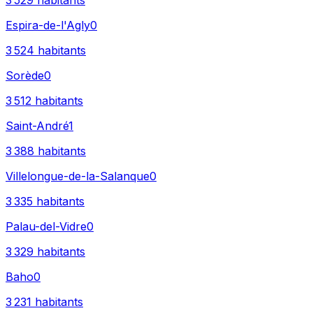
3 529
habitants
Espira-de-l'Agly
0
3 524
habitants
Sorède
0
3 512
habitants
Saint-André
1
3 388
habitants
Villelongue-de-la-Salanque
0
3 335
habitants
Palau-del-Vidre
0
3 329
habitants
Baho
0
3 231
habitants