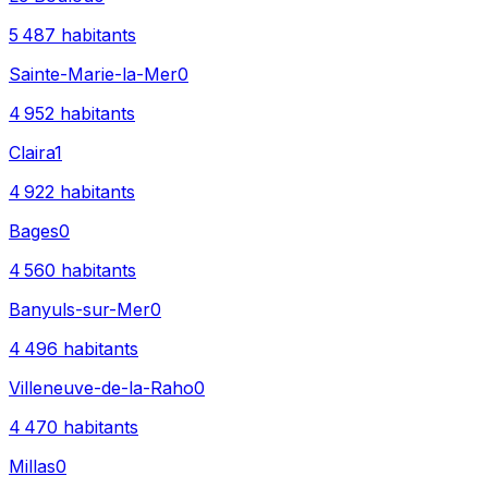
5 487
habitants
Sainte-Marie-la-Mer
0
4 952
habitants
Claira
1
4 922
habitants
Bages
0
4 560
habitants
Banyuls-sur-Mer
0
4 496
habitants
Villeneuve-de-la-Raho
0
4 470
habitants
Millas
0