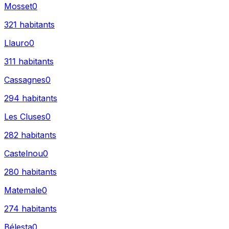
Mosset
0
321
habitants
Llauro
0
311
habitants
Cassagnes
0
294
habitants
Les Cluses
0
282
habitants
Castelnou
0
280
habitants
Matemale
0
274
habitants
Bélesta
0