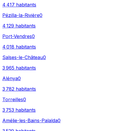
4 417
habitants
Pézilla-la-Rivière
0
4 129
habitants
Port-Vendres
0
4 018
habitants
Salses-le-Château
0
3 965
habitants
Alénya
0
3 782
habitants
Torreilles
0
3 753
habitants
Amélie-les-Bains-Palalda
0