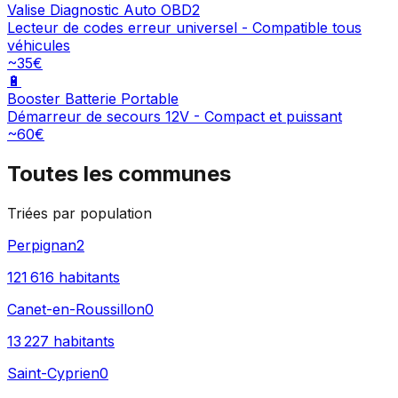
Valise Diagnostic Auto OBD2
Lecteur de codes erreur universel - Compatible tous
véhicules
~35€
🔋
Booster Batterie Portable
Démarreur de secours 12V - Compact et puissant
~60€
Toutes les communes
Triées par population
Perpignan
2
121 616
habitants
Canet-en-Roussillon
0
13 227
habitants
Saint-Cyprien
0