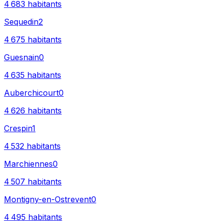
4 683
habitants
Sequedin
2
4 675
habitants
Guesnain
0
4 635
habitants
Auberchicourt
0
4 626
habitants
Crespin
1
4 532
habitants
Marchiennes
0
4 507
habitants
Montigny-en-Ostrevent
0
4 495
habitants