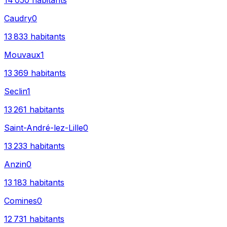
14 050
habitants
Caudry
0
13 833
habitants
Mouvaux
1
13 369
habitants
Seclin
1
13 261
habitants
Saint-André-lez-Lille
0
13 233
habitants
Anzin
0
13 183
habitants
Comines
0
12 731
habitants