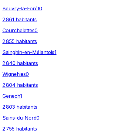
Beuvry-la-Forêt
0
2 861
habitants
Courchelettes
0
2 855
habitants
Sainghin-en-Mélantois
1
2 840
habitants
Wignehies
0
2 804
habitants
Genech
1
2 803
habitants
Sains-du-Nord
0
2 755
habitants