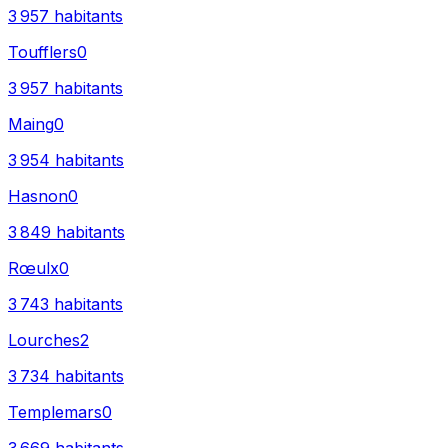
3 957
habitants
Toufflers
0
3 957
habitants
Maing
0
3 954
habitants
Hasnon
0
3 849
habitants
Rœulx
0
3 743
habitants
Lourches
2
3 734
habitants
Templemars
0