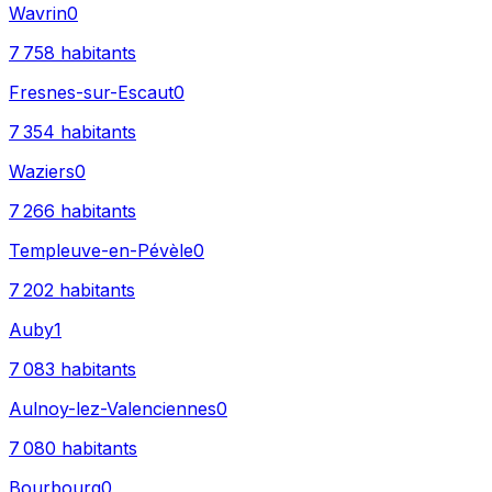
Wavrin
0
7 758
habitants
Fresnes-sur-Escaut
0
7 354
habitants
Waziers
0
7 266
habitants
Templeuve-en-Pévèle
0
7 202
habitants
Auby
1
7 083
habitants
Aulnoy-lez-Valenciennes
0
7 080
habitants
Bourbourg
0