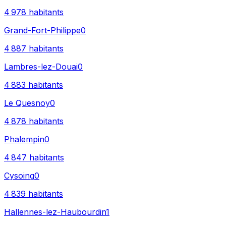
4 978
habitants
Grand-Fort-Philippe
0
4 887
habitants
Lambres-lez-Douai
0
4 883
habitants
Le Quesnoy
0
4 878
habitants
Phalempin
0
4 847
habitants
Cysoing
0
4 839
habitants
Hallennes-lez-Haubourdin
1