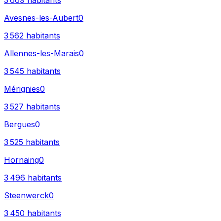
3 669
habitants
Avesnes-les-Aubert
0
3 562
habitants
Allennes-les-Marais
0
3 545
habitants
Mérignies
0
3 527
habitants
Bergues
0
3 525
habitants
Hornaing
0
3 496
habitants
Steenwerck
0
3 450
habitants