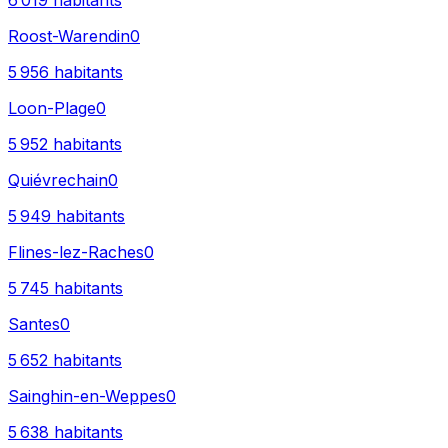
6 019
habitants
Roost-Warendin
0
5 956
habitants
Loon-Plage
0
5 952
habitants
Quiévrechain
0
5 949
habitants
Flines-lez-Raches
0
5 745
habitants
Santes
0
5 652
habitants
Sainghin-en-Weppes
0
5 638
habitants