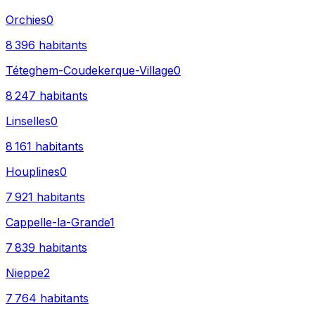
Orchies
0
8 396
habitants
Téteghem-Coudekerque-Village
0
8 247
habitants
Linselles
0
8 161
habitants
Houplines
0
7 921
habitants
Cappelle-la-Grande
1
7 839
habitants
Nieppe
2
7 764
habitants