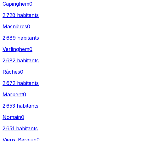
Capinghem
0
2 728
habitants
Masnières
0
2 689
habitants
Verlinghem
0
2 682
habitants
Râches
0
2 672
habitants
Marpent
0
2 653
habitants
Nomain
0
2 651
habitants
Vieux-Berquin
0