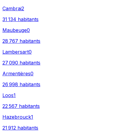
Cambrai
2
31 134
habitants
Maubeuge
0
28 767
habitants
Lambersart
0
27 090
habitants
Armentières
0
26 998
habitants
Loos
1
22 567
habitants
Hazebrouck
1
21 912
habitants