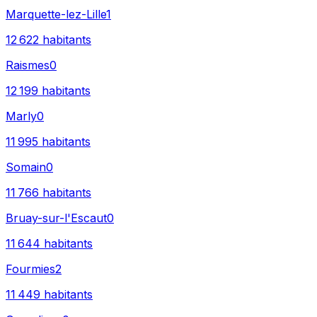
Marquette-lez-Lille
1
12 622
habitants
Raismes
0
12 199
habitants
Marly
0
11 995
habitants
Somain
0
11 766
habitants
Bruay-sur-l'Escaut
0
11 644
habitants
Fourmies
2
11 449
habitants