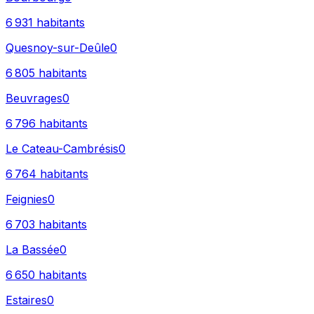
6 931
habitants
Quesnoy-sur-Deûle
0
6 805
habitants
Beuvrages
0
6 796
habitants
Le Cateau-Cambrésis
0
6 764
habitants
Feignies
0
6 703
habitants
La Bassée
0
6 650
habitants
Estaires
0