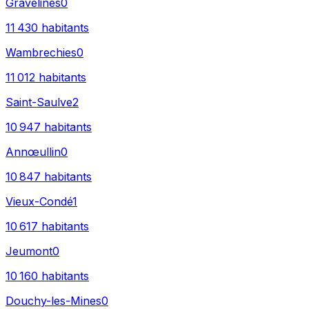
Gravelines
0
11 430
habitants
Wambrechies
0
11 012
habitants
Saint-Saulve
2
10 947
habitants
Annœullin
0
10 847
habitants
Vieux-Condé
1
10 617
habitants
Jeumont
0
10 160
habitants
Douchy-les-Mines
0