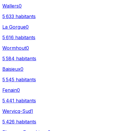
Wallers
0
5 633
habitants
La Gorgue
0
5 616
habitants
Wormhout
0
5 584
habitants
Baisieux
0
5 545
habitants
Fenain
0
5 441
habitants
Wervicq-Sud
1
5 426
habitants