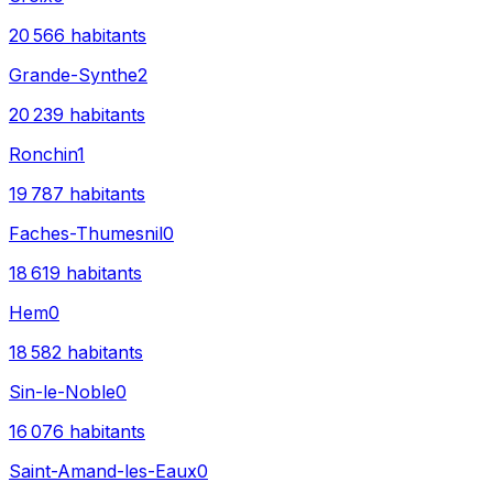
20 566
habitants
Grande-Synthe
2
20 239
habitants
Ronchin
1
19 787
habitants
Faches-Thumesnil
0
18 619
habitants
Hem
0
18 582
habitants
Sin-le-Noble
0
16 076
habitants
Saint-Amand-les-Eaux
0