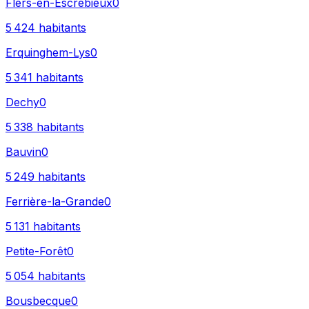
Flers-en-Escrebieux
0
5 424
habitants
Erquinghem-Lys
0
5 341
habitants
Dechy
0
5 338
habitants
Bauvin
0
5 249
habitants
Ferrière-la-Grande
0
5 131
habitants
Petite-Forêt
0
5 054
habitants
Bousbecque
0