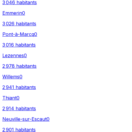
3 046
habitants
Emmerin
0
3 026
habitants
Pont-à-Marcq
0
3 016
habitants
Lezennes
0
2 978
habitants
Willems
0
2 941
habitants
Thiant
0
2 914
habitants
Neuville-sur-Escaut
0
2 901
habitants