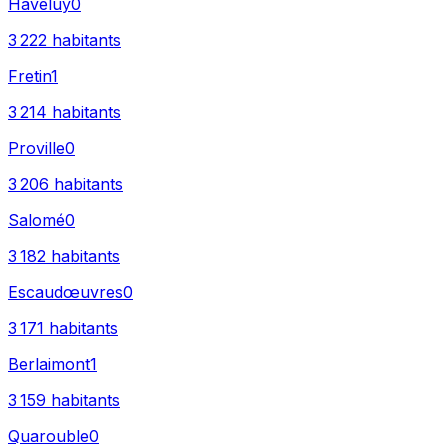
Haveluy
0
3 222
habitants
Fretin
1
3 214
habitants
Proville
0
3 206
habitants
Salomé
0
3 182
habitants
Escaudœuvres
0
3 171
habitants
Berlaimont
1
3 159
habitants
Quarouble
0