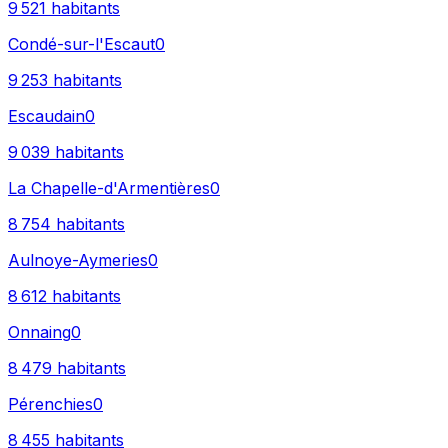
9 521
habitants
Condé-sur-l'Escaut
0
9 253
habitants
Escaudain
0
9 039
habitants
La Chapelle-d'Armentières
0
8 754
habitants
Aulnoye-Aymeries
0
8 612
habitants
Onnaing
0
8 479
habitants
Pérenchies
0
8 455
habitants