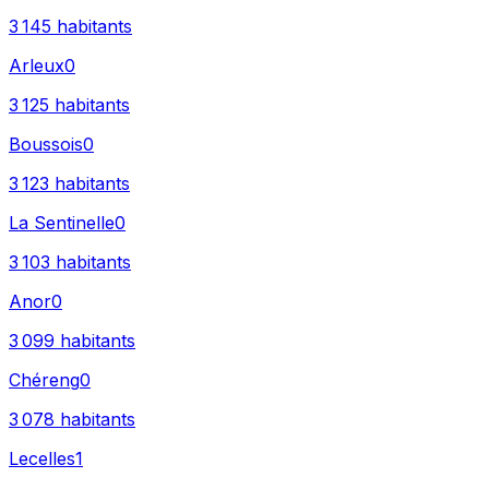
3 145
habitants
Arleux
0
3 125
habitants
Boussois
0
3 123
habitants
La Sentinelle
0
3 103
habitants
Anor
0
3 099
habitants
Chéreng
0
3 078
habitants
Lecelles
1