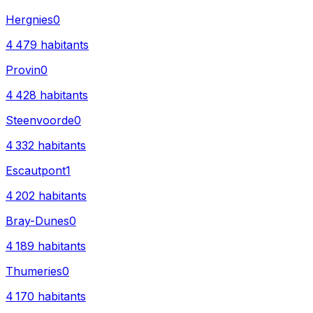
Hergnies
0
4 479
habitants
Provin
0
4 428
habitants
Steenvoorde
0
4 332
habitants
Escautpont
1
4 202
habitants
Bray-Dunes
0
4 189
habitants
Thumeries
0
4 170
habitants