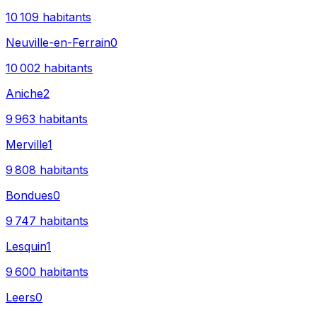
10 109
habitants
Neuville-en-Ferrain
0
10 002
habitants
Aniche
2
9 963
habitants
Merville
1
9 808
habitants
Bondues
0
9 747
habitants
Lesquin
1
9 600
habitants
Leers
0