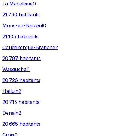
La Madeleine
0
21 790
habitants
Mons-en-Barœul
0
21 105
habitants
Coudekerque-Branche
2
20 787
habitants
Wasquehal
1
20 726
habitants
Halluin
2
20 715
habitants
Denain
2
20 665
habitants
Croix
0