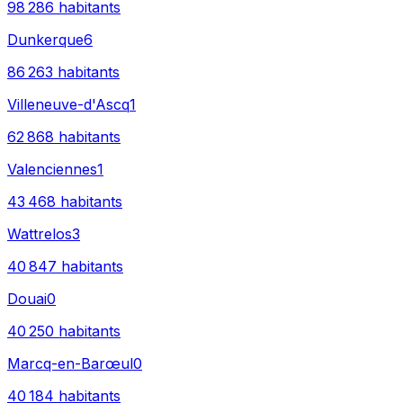
98 286
habitants
Dunkerque
6
86 263
habitants
Villeneuve-d'Ascq
1
62 868
habitants
Valenciennes
1
43 468
habitants
Wattrelos
3
40 847
habitants
Douai
0
40 250
habitants
Marcq-en-Barœul
0
40 184
habitants