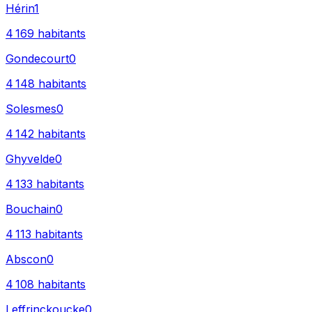
Hérin
1
4 169
habitants
Gondecourt
0
4 148
habitants
Solesmes
0
4 142
habitants
Ghyvelde
0
4 133
habitants
Bouchain
0
4 113
habitants
Abscon
0
4 108
habitants
Leffrinckoucke
0