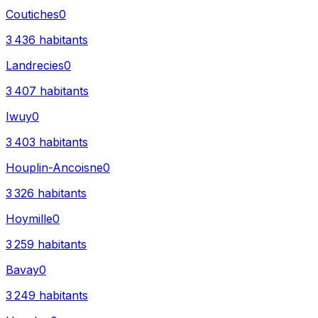
Coutiches
0
3 436
habitants
Landrecies
0
3 407
habitants
Iwuy
0
3 403
habitants
Houplin-Ancoisne
0
3 326
habitants
Hoymille
0
3 259
habitants
Bavay
0
3 249
habitants