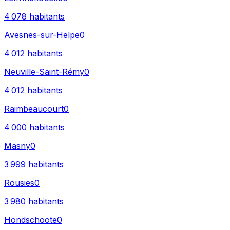
4 078
habitants
Avesnes-sur-Helpe
0
4 012
habitants
Neuville-Saint-Rémy
0
4 012
habitants
Raimbeaucourt
0
4 000
habitants
Masny
0
3 999
habitants
Rousies
0
3 980
habitants
Hondschoote
0