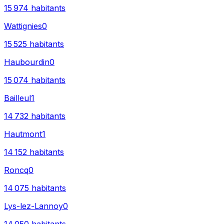
15 974
habitants
Wattignies
0
15 525
habitants
Haubourdin
0
15 074
habitants
Bailleul
1
14 732
habitants
Hautmont
1
14 152
habitants
Roncq
0
14 075
habitants
Lys-lez-Lannoy
0