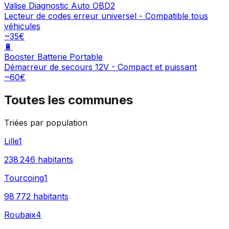
Valise Diagnostic Auto OBD2
Lecteur de codes erreur universel - Compatible tous
véhicules
~35€
🔋
Booster Batterie Portable
Démarreur de secours 12V - Compact et puissant
~60€
Toutes les communes
Triées par population
Lille
1
238 246
habitants
Tourcoing
1
98 772
habitants
Roubaix
4