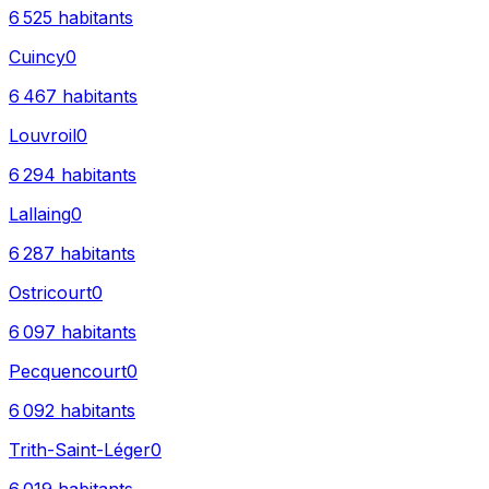
6 525
habitants
Cuincy
0
6 467
habitants
Louvroil
0
6 294
habitants
Lallaing
0
6 287
habitants
Ostricourt
0
6 097
habitants
Pecquencourt
0
6 092
habitants
Trith-Saint-Léger
0