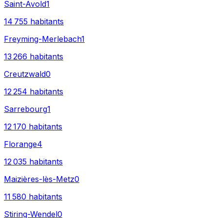
Saint-Avold
1
14 755
habitants
Freyming-Merlebach
1
13 266
habitants
Creutzwald
0
12 254
habitants
Sarrebourg
1
12 170
habitants
Florange
4
12 035
habitants
Maizières-lès-Metz
0
11 580
habitants
Stiring-Wendel
0