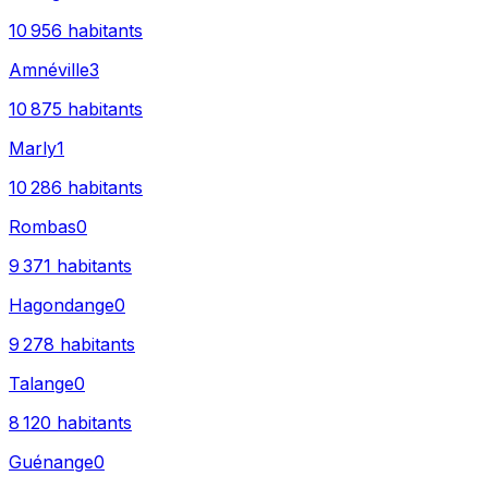
10 956
habitants
Amnéville
3
10 875
habitants
Marly
1
10 286
habitants
Rombas
0
9 371
habitants
Hagondange
0
9 278
habitants
Talange
0
8 120
habitants
Guénange
0