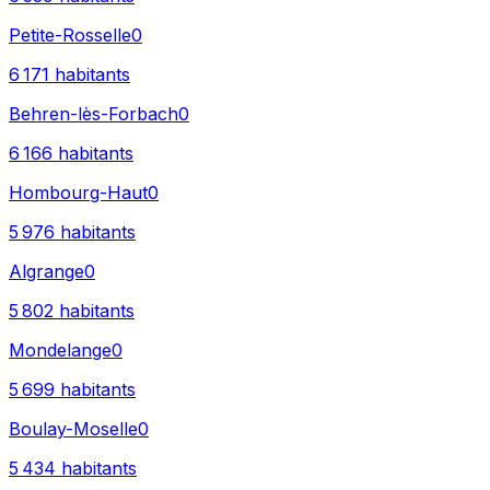
Petite-Rosselle
0
6 171
habitants
Behren-lès-Forbach
0
6 166
habitants
Hombourg-Haut
0
5 976
habitants
Algrange
0
5 802
habitants
Mondelange
0
5 699
habitants
Boulay-Moselle
0
5 434
habitants