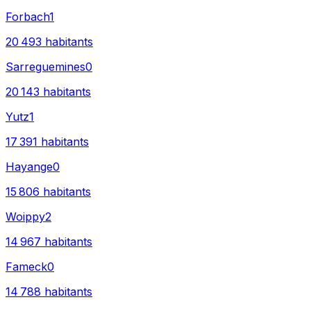
Forbach
1
20 493
habitants
Sarreguemines
0
20 143
habitants
Yutz
1
17 391
habitants
Hayange
0
15 806
habitants
Woippy
2
14 967
habitants
Fameck
0
14 788
habitants