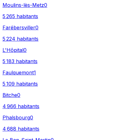
Moulins-lès-Metz
0
5 265
habitants
Farébersviller
0
5 224
habitants
L'Hôpital
0
5 183
habitants
Faulquemont
1
5 109
habitants
Bitche
0
4 966
habitants
Phalsbourg
0
4 688
habitants