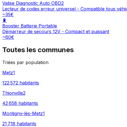
Valise Diagnostic Auto OBD2
Lecteur de codes erreur universel - Compatible tous véhi
~35€
🔋
Booster Batterie Portable
Démarreur de secours 12V - Compact et puissant
~60€
Toutes les communes
Triées par population
Metz
1
122 572
habitants
Thionville
2
42 658
habitants
Montigny-lès-Metz
1
21 718
habitants