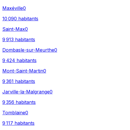
Maxéville
0
10 090
habitants
Saint-Max
0
9 913
habitants
Dombasle-sur-Meurthe
0
9 424
habitants
Mont-Saint-Martin
0
9 361
habitants
Jarville-la-Malgrange
0
9 356
habitants
Tomblaine
0
9 117
habitants