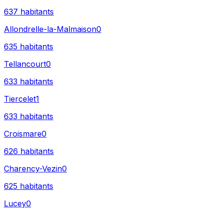
637
habitants
Allondrelle-la-Malmaison
0
635
habitants
Tellancourt
0
633
habitants
Tiercelet
1
633
habitants
Croismare
0
626
habitants
Charency-Vezin
0
625
habitants
Lucey
0