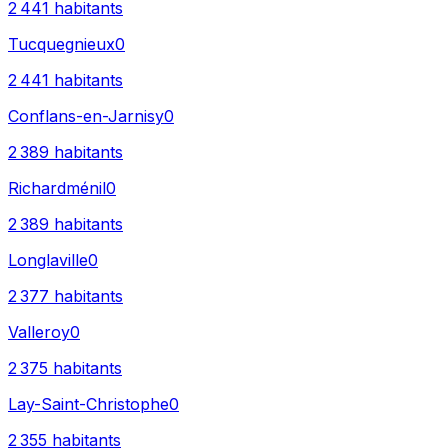
2 441
habitants
Tucquegnieux
0
2 441
habitants
Conflans-en-Jarnisy
0
2 389
habitants
Richardménil
0
2 389
habitants
Longlaville
0
2 377
habitants
Valleroy
0
2 375
habitants
Lay-Saint-Christophe
0
2 355
habitants