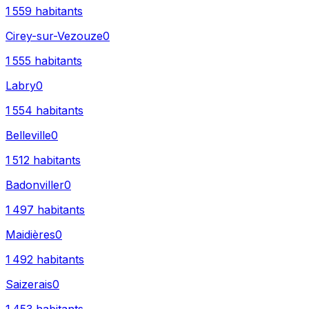
1 559
habitants
Cirey-sur-Vezouze
0
1 555
habitants
Labry
0
1 554
habitants
Belleville
0
1 512
habitants
Badonviller
0
1 497
habitants
Maidières
0
1 492
habitants
Saizerais
0