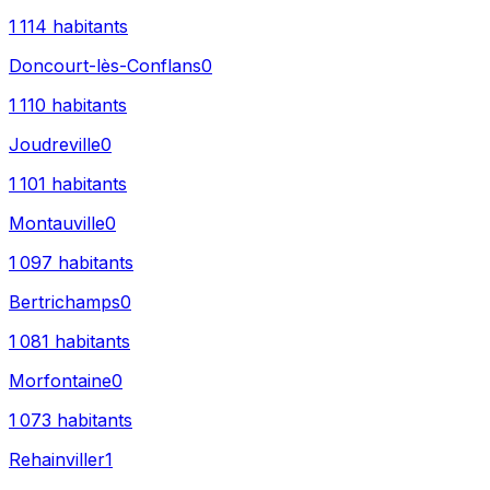
1 114
habitants
Doncourt-lès-Conflans
0
1 110
habitants
Joudreville
0
1 101
habitants
Montauville
0
1 097
habitants
Bertrichamps
0
1 081
habitants
Morfontaine
0
1 073
habitants
Rehainviller
1