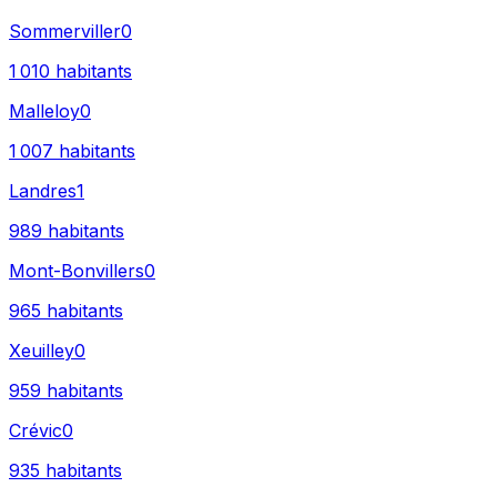
Sommerviller
0
1 010
habitants
Malleloy
0
1 007
habitants
Landres
1
989
habitants
Mont-Bonvillers
0
965
habitants
Xeuilley
0
959
habitants
Crévic
0
935
habitants