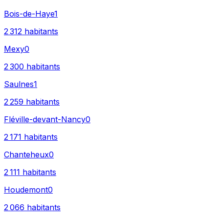
Bois-de-Haye
1
2 312
habitants
Mexy
0
2 300
habitants
Saulnes
1
2 259
habitants
Fléville-devant-Nancy
0
2 171
habitants
Chanteheux
0
2 111
habitants
Houdemont
0
2 066
habitants