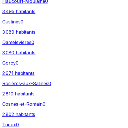
Haucourt-Moulaine
0
3 495
habitants
Custines
0
3 089
habitants
Damelevières
0
3 080
habitants
Gorcy
0
2 971
habitants
Rosières-aux-Salines
0
2 810
habitants
Cosnes-et-Romain
0
2 802
habitants
Trieux
0