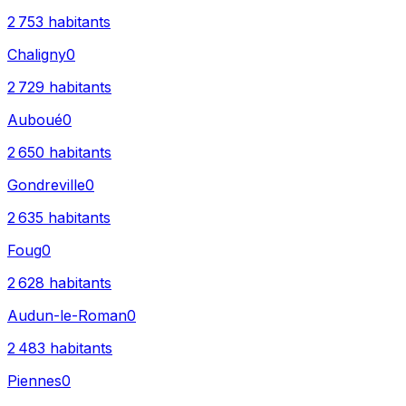
2 753
habitants
Chaligny
0
2 729
habitants
Auboué
0
2 650
habitants
Gondreville
0
2 635
habitants
Foug
0
2 628
habitants
Audun-le-Roman
0
2 483
habitants
Piennes
0