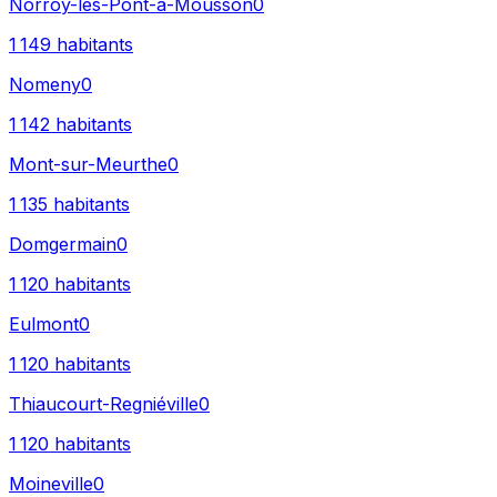
Norroy-lès-Pont-à-Mousson
0
1 149
habitants
Nomeny
0
1 142
habitants
Mont-sur-Meurthe
0
1 135
habitants
Domgermain
0
1 120
habitants
Eulmont
0
1 120
habitants
Thiaucourt-Regniéville
0
1 120
habitants
Moineville
0