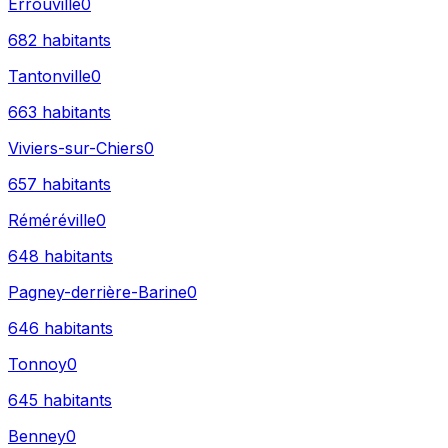
Errouville
0
682
habitants
Tantonville
0
663
habitants
Viviers-sur-Chiers
0
657
habitants
Réméréville
0
648
habitants
Pagney-derrière-Barine
0
646
habitants
Tonnoy
0
645
habitants
Benney
0