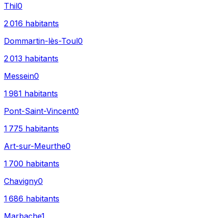
Thil
0
2 016
habitants
Dommartin-lès-Toul
0
2 013
habitants
Messein
0
1 981
habitants
Pont-Saint-Vincent
0
1 775
habitants
Art-sur-Meurthe
0
1 700
habitants
Chavigny
0
1 686
habitants
Marbache
1