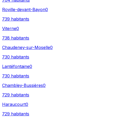
764
habitants
Roville-devant-Bayon
0
739
habitants
Viterne
0
738
habitants
Chaudeney-sur-Moselle
0
730
habitants
Lantéfontaine
0
730
habitants
Chambley-Bussières
0
729
habitants
Haraucourt
0
729
habitants