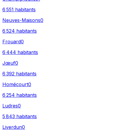
6 551
habitants
Neuves-Maisons
0
6 524
habitants
Frouard
0
6 444
habitants
Jœuf
0
6 392
habitants
Homécourt
0
6 254
habitants
Ludres
0
5 843
habitants
Liverdun
0