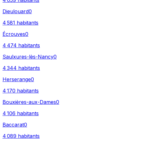
4 659
habitants
Dieulouard
0
4 581
habitants
Écrouves
0
4 474
habitants
Saulxures-lès-Nancy
0
4 344
habitants
Herserange
0
4 170
habitants
Bouxières-aux-Dames
0
4 106
habitants
Baccarat
0
4 089
habitants