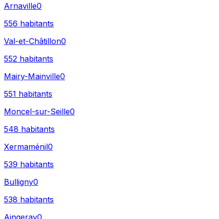
Arnaville
0
556
habitants
Val-et-Châtillon
0
552
habitants
Mairy-Mainville
0
551
habitants
Moncel-sur-Seille
0
548
habitants
Xermaménil
0
539
habitants
Bulligny
0
538
habitants
Aingeray
0