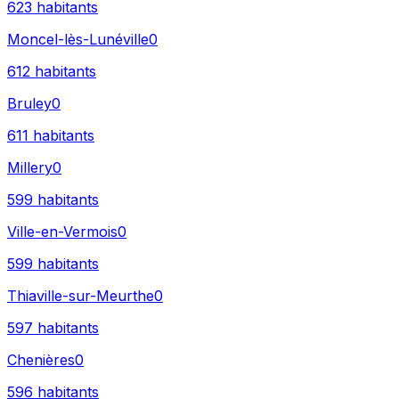
623
habitants
Moncel-lès-Lunéville
0
612
habitants
Bruley
0
611
habitants
Millery
0
599
habitants
Ville-en-Vermois
0
599
habitants
Thiaville-sur-Meurthe
0
597
habitants
Chenières
0
596
habitants