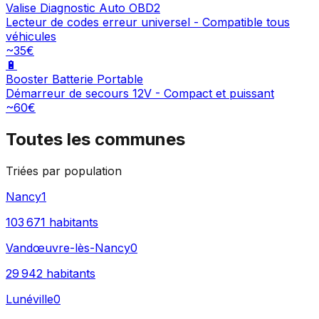
Valise Diagnostic Auto OBD2
Lecteur de codes erreur universel - Compatible tous
véhicules
~35€
🔋
Booster Batterie Portable
Démarreur de secours 12V - Compact et puissant
~60€
Toutes les communes
Triées par population
Nancy
1
103 671
habitants
Vandœuvre-lès-Nancy
0
29 942
habitants
Lunéville
0