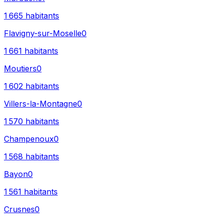
1 665
habitants
Flavigny-sur-Moselle
0
1 661
habitants
Moutiers
0
1 602
habitants
Villers-la-Montagne
0
1 570
habitants
Champenoux
0
1 568
habitants
Bayon
0
1 561
habitants
Crusnes
0