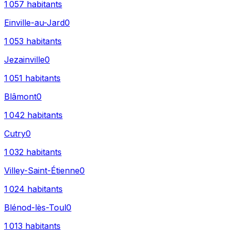
1 057
habitants
Einville-au-Jard
0
1 053
habitants
Jezainville
0
1 051
habitants
Blâmont
0
1 042
habitants
Cutry
0
1 032
habitants
Villey-Saint-Étienne
0
1 024
habitants
Blénod-lès-Toul
0
1 013
habitants