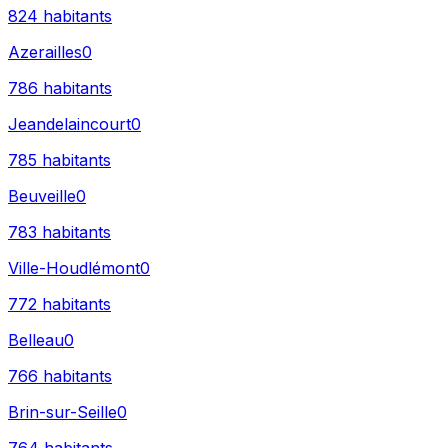
824
habitants
Azerailles
0
786
habitants
Jeandelaincourt
0
785
habitants
Beuveille
0
783
habitants
Ville-Houdlémont
0
772
habitants
Belleau
0
766
habitants
Brin-sur-Seille
0