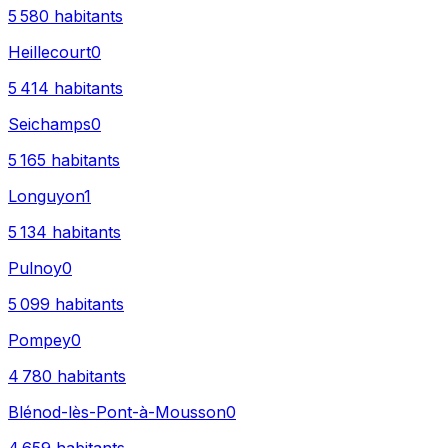
5 580
habitants
Heillecourt
0
5 414
habitants
Seichamps
0
5 165
habitants
Longuyon
1
5 134
habitants
Pulnoy
0
5 099
habitants
Pompey
0
4 780
habitants
Blénod-lès-Pont-à-Mousson
0