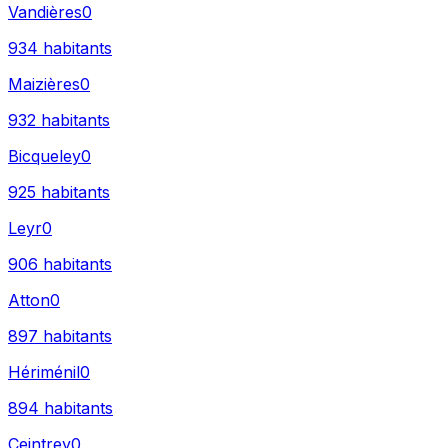
Vandières
0
934
habitants
Maizières
0
932
habitants
Bicqueley
0
925
habitants
Leyr
0
906
habitants
Atton
0
897
habitants
Hériménil
0
894
habitants
Ceintrey
0