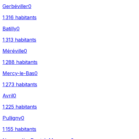
Gerbéviller
0
1 316
habitants
Batilly
0
1 313
habitants
Méréville
0
1 288
habitants
Mercy-le-Bas
0
1 273
habitants
Avril
0
1 225
habitants
Pulligny
0
1 155
habitants