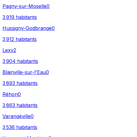
Pagny-sur-Moselle
0
3 919
habitants
Hussigny-Godbrange
0
3 912
habitants
Lexy
2
3 904
habitants
Blainville-sur-l'Eau
0
3 893
habitants
Réhon
0
3 863
habitants
Varangéville
0
3 536
habitants