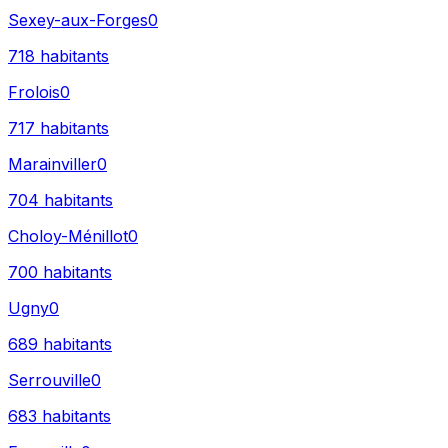
Sexey-aux-Forges
0
718
habitants
Frolois
0
717
habitants
Marainviller
0
704
habitants
Choloy-Ménillot
0
700
habitants
Ugny
0
689
habitants
Serrouville
0
683
habitants