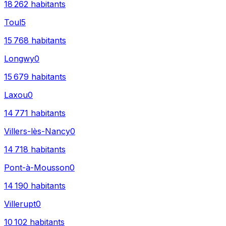
18 262
habitants
Toul
5
15 768
habitants
Longwy
0
15 679
habitants
Laxou
0
14 771
habitants
Villers-lès-Nancy
0
14 718
habitants
Pont-à-Mousson
0
14 190
habitants
Villerupt
0
10 102
habitants