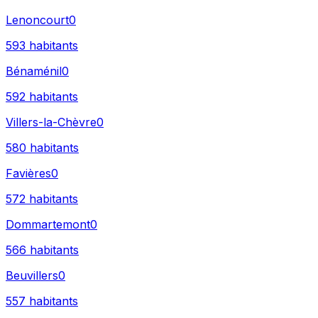
Lenoncourt
0
593
habitants
Bénaménil
0
592
habitants
Villers-la-Chèvre
0
580
habitants
Favières
0
572
habitants
Dommartemont
0
566
habitants
Beuvillers
0
557
habitants