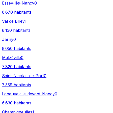
Essey-lès-Nancy
0
8 670
habitants
Val de Briey
1
8 130
habitants
Jarny
0
8 050
habitants
Malzéville
0
7 820
habitants
Saint-Nicolas-de-Port
0
7 359
habitants
Laneuveville-devant-Nancy
0
6 630
habitants
Champigneulles
1