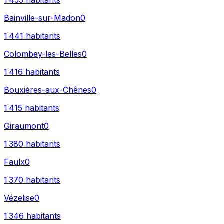
1 453
habitants
Bainville-sur-Madon
0
1 441
habitants
Colombey-les-Belles
0
1 416
habitants
Bouxières-aux-Chênes
0
1 415
habitants
Giraumont
0
1 380
habitants
Faulx
0
1 370
habitants
Vézelise
0
1 346
habitants