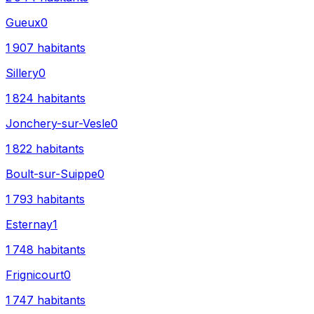
Gueux
0
1 907
habitants
Sillery
0
1 824
habitants
Jonchery-sur-Vesle
0
1 822
habitants
Boult-sur-Suippe
0
1 793
habitants
Esternay
1
1 748
habitants
Frignicourt
0
1 747
habitants