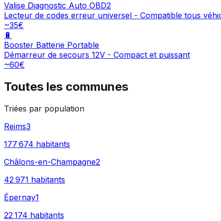
Valise Diagnostic Auto OBD2
Lecteur de codes erreur universel - Compatible tous véhi
~35€
🔋
Booster Batterie Portable
Démarreur de secours 12V - Compact et puissant
~60€
Toutes les communes
Triées par population
Reims
3
177 674
habitants
Châlons-en-Champagne
2
42 971
habitants
Épernay
1
22 174
habitants