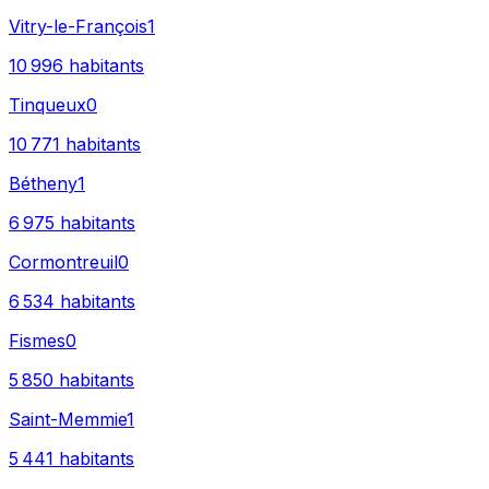
Vitry-le-François
1
10 996
habitants
Tinqueux
0
10 771
habitants
Bétheny
1
6 975
habitants
Cormontreuil
0
6 534
habitants
Fismes
0
5 850
habitants
Saint-Memmie
1
5 441
habitants