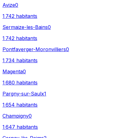
Avize
0
1 742
habitants
Sermaize-les-Bains
0
1 742
habitants
Pontfaverger-Moronvilliers
0
1 734
habitants
Magenta
0
1 680
habitants
Pargny-sur-Saulx
1
1 654
habitants
Champigny
0
1 647
habitants