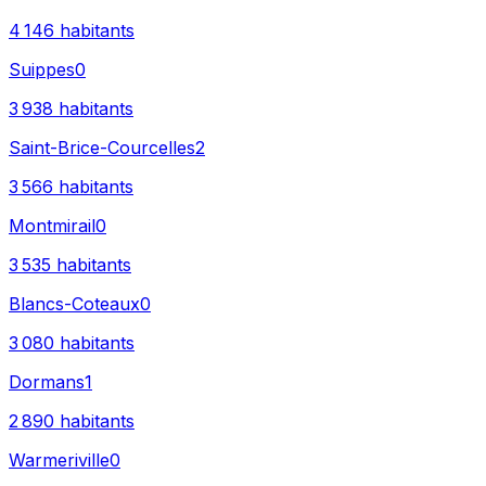
4 146
habitants
Suippes
0
3 938
habitants
Saint-Brice-Courcelles
2
3 566
habitants
Montmirail
0
3 535
habitants
Blancs-Coteaux
0
3 080
habitants
Dormans
1
2 890
habitants
Warmeriville
0