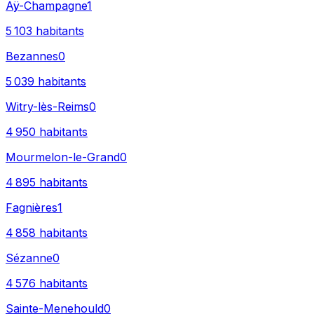
Aÿ-Champagne
1
5 103
habitants
Bezannes
0
5 039
habitants
Witry-lès-Reims
0
4 950
habitants
Mourmelon-le-Grand
0
4 895
habitants
Fagnières
1
4 858
habitants
Sézanne
0
4 576
habitants
Sainte-Menehould
0