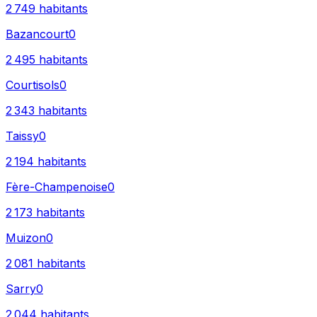
2 749
habitants
Bazancourt
0
2 495
habitants
Courtisols
0
2 343
habitants
Taissy
0
2 194
habitants
Fère-Champenoise
0
2 173
habitants
Muizon
0
2 081
habitants
Sarry
0
2 044
habitants