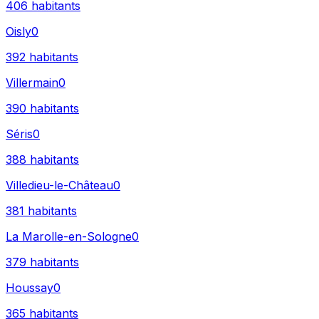
406
habitants
Oisly
0
392
habitants
Villermain
0
390
habitants
Séris
0
388
habitants
Villedieu-le-Château
0
381
habitants
La Marolle-en-Sologne
0
379
habitants
Houssay
0
365
habitants