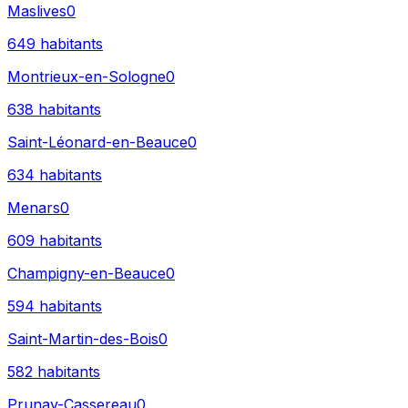
Maslives
0
649
habitants
Montrieux-en-Sologne
0
638
habitants
Saint-Léonard-en-Beauce
0
634
habitants
Menars
0
609
habitants
Champigny-en-Beauce
0
594
habitants
Saint-Martin-des-Bois
0
582
habitants
Prunay-Cassereau
0