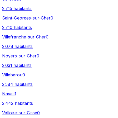
2 715
habitants
Saint-Georges-sur-Cher
0
2 710
habitants
Villefranche-sur-Cher
0
2 678
habitants
Noyers-sur-Cher
0
2 631
habitants
Villebarou
0
2 584
habitants
Naveil
1
2 442
habitants
Valloire-sur-Cisse
0