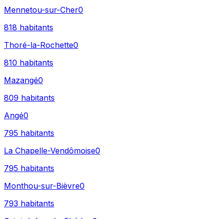
Mennetou-sur-Cher
0
818
habitants
Thoré-la-Rochette
0
810
habitants
Mazangé
0
809
habitants
Angé
0
795
habitants
La Chapelle-Vendômoise
0
795
habitants
Monthou-sur-Bièvre
0
793
habitants