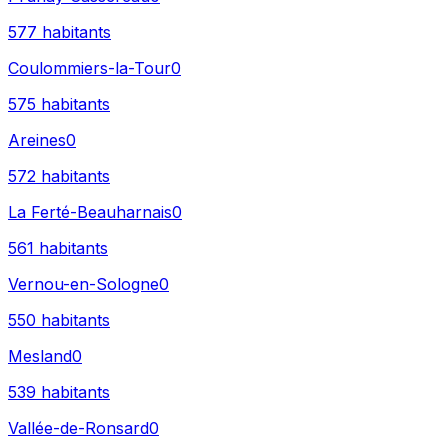
577
habitants
Coulommiers-la-Tour
0
575
habitants
Areines
0
572
habitants
La Ferté-Beauharnais
0
561
habitants
Vernou-en-Sologne
0
550
habitants
Mesland
0
539
habitants
Vallée-de-Ronsard
0