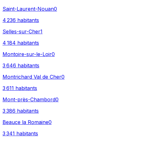
Saint-Laurent-Nouan
0
4 236
habitants
Selles-sur-Cher
1
4 184
habitants
Montoire-sur-le-Loir
0
3 646
habitants
Montrichard Val de Cher
0
3 611
habitants
Mont-près-Chambord
0
3 386
habitants
Beauce la Romaine
0
3 341
habitants