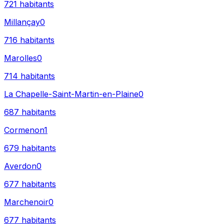
721
habitants
Millançay
0
716
habitants
Marolles
0
714
habitants
La Chapelle-Saint-Martin-en-Plaine
0
687
habitants
Cormenon
1
679
habitants
Averdon
0
677
habitants
Marchenoir
0
677
habitants