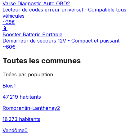
Valise Diagnostic Auto OBD2
Lecteur de codes erreur universel - Compatible tous
véhicules
~35€
🔋
Booster Batterie Portable
Démarreur de secours 12V - Compact et puissant
~60€
Toutes les communes
Triées par population
Blois
1
47 219
habitants
Romorantin-Lanthenay
2
18 373
habitants
Vendôme
0