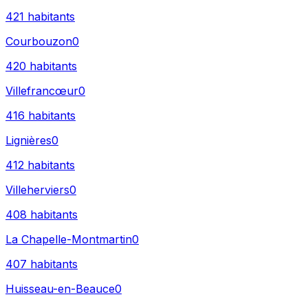
421
habitants
Courbouzon
0
420
habitants
Villefrancœur
0
416
habitants
Lignières
0
412
habitants
Villeherviers
0
408
habitants
La Chapelle-Montmartin
0
407
habitants
Huisseau-en-Beauce
0