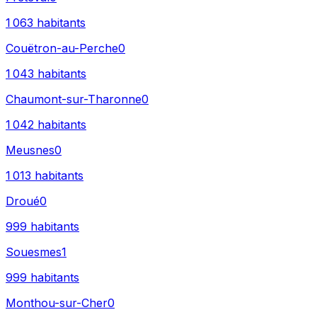
1 063
habitants
Couëtron-au-Perche
0
1 043
habitants
Chaumont-sur-Tharonne
0
1 042
habitants
Meusnes
0
1 013
habitants
Droué
0
999
habitants
Souesmes
1
999
habitants
Monthou-sur-Cher
0