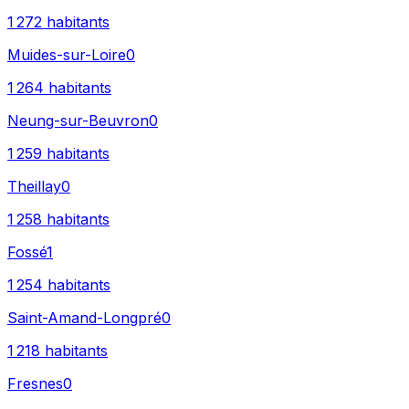
1 272
habitants
Muides-sur-Loire
0
1 264
habitants
Neung-sur-Beuvron
0
1 259
habitants
Theillay
0
1 258
habitants
Fossé
1
1 254
habitants
Saint-Amand-Longpré
0
1 218
habitants
Fresnes
0