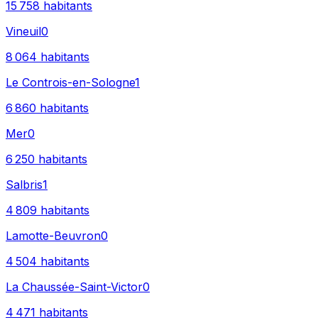
15 758
habitants
Vineuil
0
8 064
habitants
Le Controis-en-Sologne
1
6 860
habitants
Mer
0
6 250
habitants
Salbris
1
4 809
habitants
Lamotte-Beuvron
0
4 504
habitants
La Chaussée-Saint-Victor
0
4 471
habitants