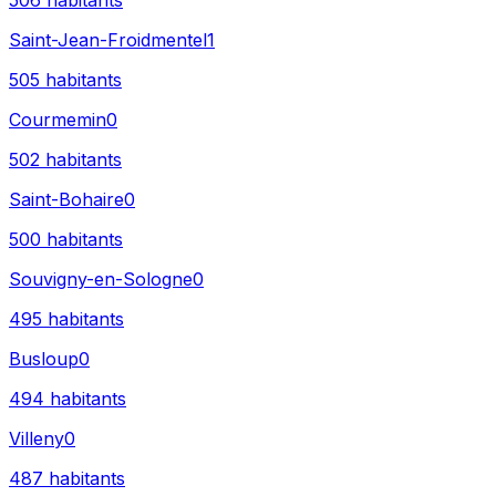
506
habitants
Saint-Jean-Froidmentel
1
505
habitants
Courmemin
0
502
habitants
Saint-Bohaire
0
500
habitants
Souvigny-en-Sologne
0
495
habitants
Busloup
0
494
habitants
Villeny
0
487
habitants