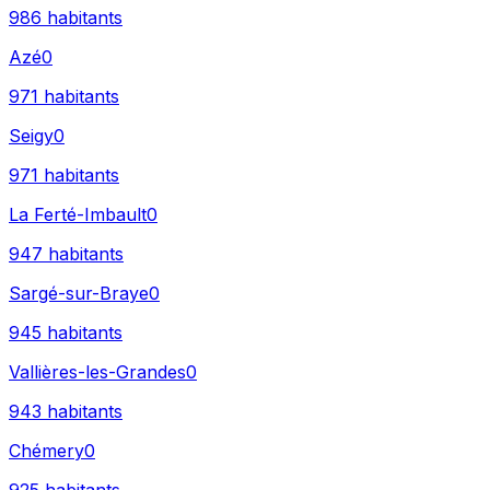
986
habitants
Azé
0
971
habitants
Seigy
0
971
habitants
La Ferté-Imbault
0
947
habitants
Sargé-sur-Braye
0
945
habitants
Vallières-les-Grandes
0
943
habitants
Chémery
0