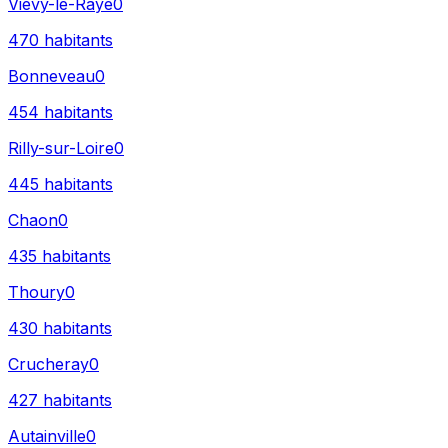
Vievy-le-Rayé
0
470
habitants
Bonneveau
0
454
habitants
Rilly-sur-Loire
0
445
habitants
Chaon
0
435
habitants
Thoury
0
430
habitants
Crucheray
0
427
habitants
Autainville
0