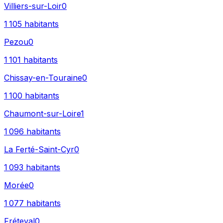
Villiers-sur-Loir
0
1 105
habitants
Pezou
0
1 101
habitants
Chissay-en-Touraine
0
1 100
habitants
Chaumont-sur-Loire
1
1 096
habitants
La Ferté-Saint-Cyr
0
1 093
habitants
Morée
0
1 077
habitants
Fréteval
0