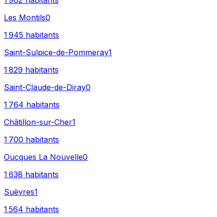
1 962
habitants
Les Montils
0
1 945
habitants
Saint-Sulpice-de-Pommeray
1
1 829
habitants
Saint-Claude-de-Diray
0
1 764
habitants
Châtillon-sur-Cher
1
1 700
habitants
Oucques La Nouvelle
0
1 638
habitants
Suèvres
1
1 564
habitants