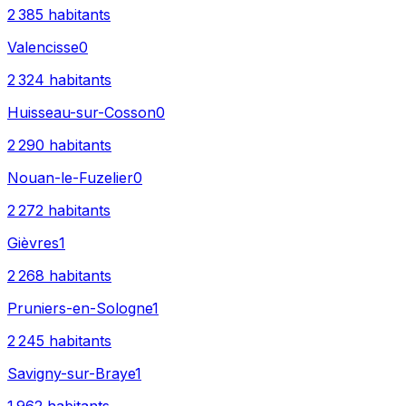
2 385
habitants
Valencisse
0
2 324
habitants
Huisseau-sur-Cosson
0
2 290
habitants
Nouan-le-Fuzelier
0
2 272
habitants
Gièvres
1
2 268
habitants
Pruniers-en-Sologne
1
2 245
habitants
Savigny-sur-Braye
1