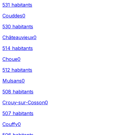
531
habitants
Couddes
0
530
habitants
Châteauvieux
0
514
habitants
Choue
0
512
habitants
Mulsans
0
508
habitants
Crouy-sur-Cosson
0
507
habitants
Couffy
0