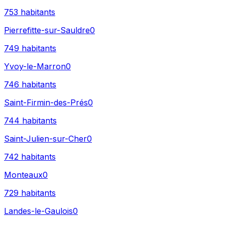
753
habitants
Pierrefitte-sur-Sauldre
0
749
habitants
Yvoy-le-Marron
0
746
habitants
Saint-Firmin-des-Prés
0
744
habitants
Saint-Julien-sur-Cher
0
742
habitants
Monteaux
0
729
habitants
Landes-le-Gaulois
0