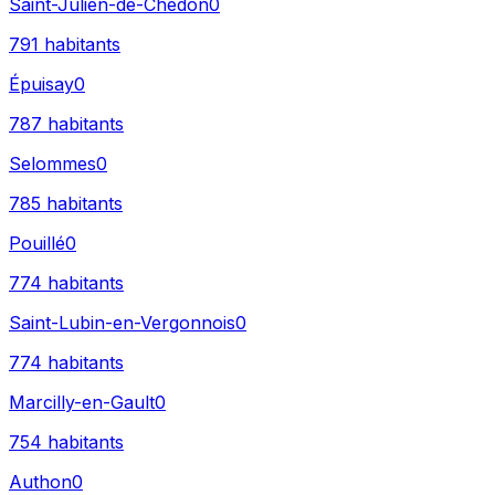
Saint-Julien-de-Chédon
0
791
habitants
Épuisay
0
787
habitants
Selommes
0
785
habitants
Pouillé
0
774
habitants
Saint-Lubin-en-Vergonnois
0
774
habitants
Marcilly-en-Gault
0
754
habitants
Authon
0