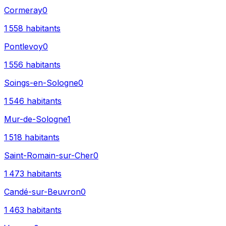
Cormeray
0
1 558
habitants
Pontlevoy
0
1 556
habitants
Soings-en-Sologne
0
1 546
habitants
Mur-de-Sologne
1
1 518
habitants
Saint-Romain-sur-Cher
0
1 473
habitants
Candé-sur-Beuvron
0
1 463
habitants