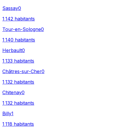
Sassay
0
1 142
habitants
Tour-en-Sologne
0
1 140
habitants
Herbault
0
1 133
habitants
Châtres-sur-Cher
0
1 132
habitants
Chitenay
0
1 132
habitants
Billy
1
1 118
habitants