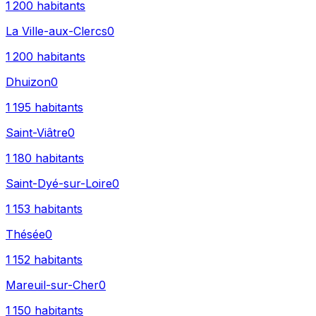
1 200
habitants
La Ville-aux-Clercs
0
1 200
habitants
Dhuizon
0
1 195
habitants
Saint-Viâtre
0
1 180
habitants
Saint-Dyé-sur-Loire
0
1 153
habitants
Thésée
0
1 152
habitants
Mareuil-sur-Cher
0
1 150
habitants