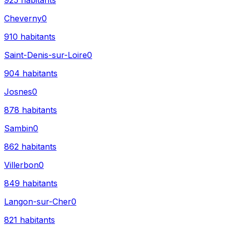
925
habitants
Cheverny
0
910
habitants
Saint-Denis-sur-Loire
0
904
habitants
Josnes
0
878
habitants
Sambin
0
862
habitants
Villerbon
0
849
habitants
Langon-sur-Cher
0
821
habitants