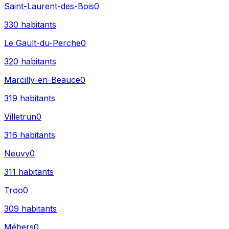
Saint-Laurent-des-Bois
0
330
habitants
Le Gault-du-Perche
0
320
habitants
Marcilly-en-Beauce
0
319
habitants
Villetrun
0
316
habitants
Neuvy
0
311
habitants
Troo
0
309
habitants
Méhers
0