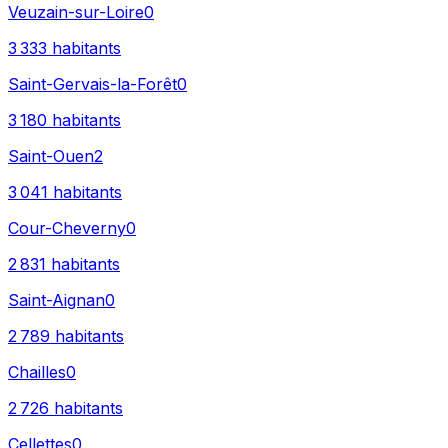
Veuzain-sur-Loire
0
3 333
habitants
Saint-Gervais-la-Forêt
0
3 180
habitants
Saint-Ouen
2
3 041
habitants
Cour-Cheverny
0
2 831
habitants
Saint-Aignan
0
2 789
habitants
Chailles
0
2 726
habitants
Cellettes
0