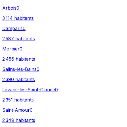
Arbois
0
3 114
habitants
Damparis
0
2 587
habitants
Morbier
0
2 456
habitants
Salins-les-Bains
0
2 390
habitants
Lavans-lès-Saint-Claude
0
2 351
habitants
Saint-Amour
0
2 349
habitants