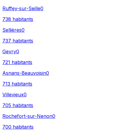
Ruffey-sur-Seille
0
738
habitants
Sellières
0
737
habitants
Gevry
0
721
habitants
Asnans-Beauvoisin
0
713
habitants
Villevieux
0
705
habitants
Rochefort-sur-Nenon
0
700
habitants