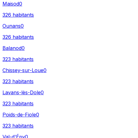
Maisod
0
326
habitants
Ounans
0
326
habitants
Balanod
0
323
habitants
Chissey-sur-Loue
0
323
habitants
Lavans-lès-Dole
0
323
habitants
Poids-de-Fiole
0
323
habitants
Val-d'Épy
0