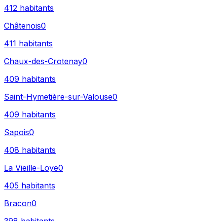
412
habitants
Châtenois
0
411
habitants
Chaux-des-Crotenay
0
409
habitants
Saint-Hymetière-sur-Valouse
0
409
habitants
Sapois
0
408
habitants
La Vieille-Loye
0
405
habitants
Bracon
0