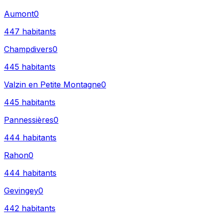
Aumont
0
447
habitants
Champdivers
0
445
habitants
Valzin en Petite Montagne
0
445
habitants
Pannessières
0
444
habitants
Rahon
0
444
habitants
Gevingey
0
442
habitants