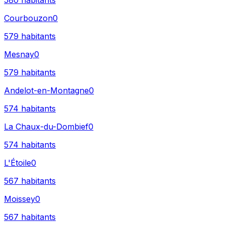
580
habitants
Courbouzon
0
579
habitants
Mesnay
0
579
habitants
Andelot-en-Montagne
0
574
habitants
La Chaux-du-Dombief
0
574
habitants
L'Étoile
0
567
habitants
Moissey
0
567
habitants