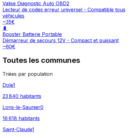
Valise Diagnostic Auto OBD2
Lecteur de codes erreur universel - Compatible tous
véhicules
~35€
🔋
Booster Batterie Portable
Démarreur de secours 12V - Compact et puissant
~60€
Toutes les communes
Triées par population
Dole
1
23 840
habitants
Lons-le-Saunier
0
16 618
habitants
Saint-Claude
1