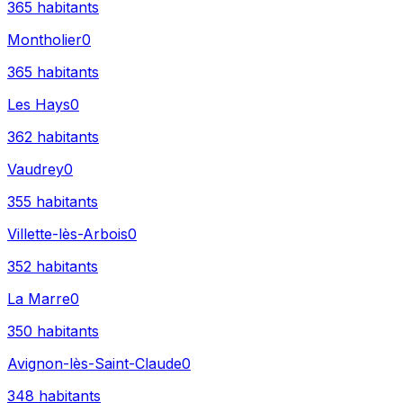
365
habitants
Montholier
0
365
habitants
Les Hays
0
362
habitants
Vaudrey
0
355
habitants
Villette-lès-Arbois
0
352
habitants
La Marre
0
350
habitants
Avignon-lès-Saint-Claude
0
348
habitants