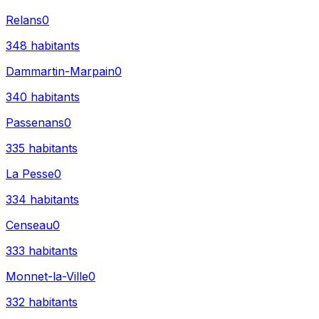
Relans
0
348
habitants
Dammartin-Marpain
0
340
habitants
Passenans
0
335
habitants
La Pesse
0
334
habitants
Censeau
0
333
habitants
Monnet-la-Ville
0
332
habitants