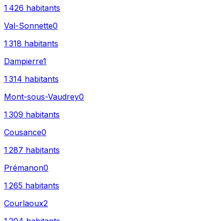
1 426
habitants
Val-Sonnette
0
1 318
habitants
Dampierre
1
1 314
habitants
Mont-sous-Vaudrey
0
1 309
habitants
Cousance
0
1 287
habitants
Prémanon
0
1 265
habitants
Courlaoux
2