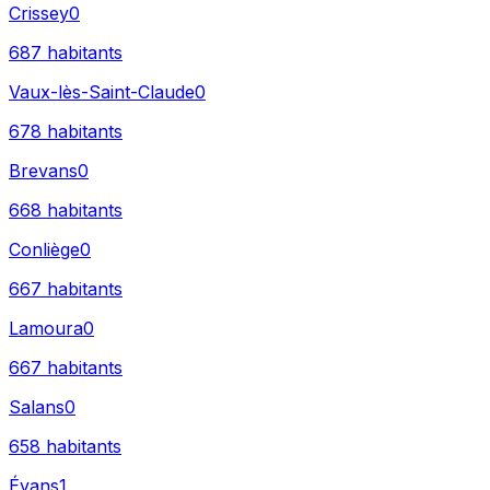
Crissey
0
687
habitants
Vaux-lès-Saint-Claude
0
678
habitants
Brevans
0
668
habitants
Conliège
0
667
habitants
Lamoura
0
667
habitants
Salans
0
658
habitants
Évans
1