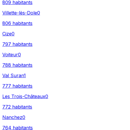
809
habitants
Villette-lès-Dole
0
806
habitants
Cize
0
797
habitants
Voiteur
0
788
habitants
Val Suran
1
777
habitants
Les Trois-Châteaux
0
772
habitants
Nanchez
0
764
habitants