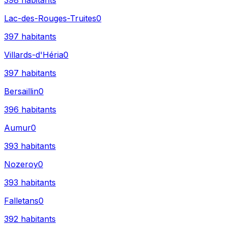
398
habitants
Lac-des-Rouges-Truites
0
397
habitants
Villards-d'Héria
0
397
habitants
Bersaillin
0
396
habitants
Aumur
0
393
habitants
Nozeroy
0
393
habitants
Falletans
0
392
habitants