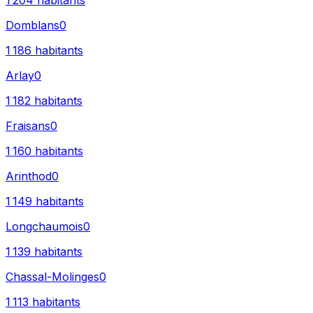
1 204
habitants
Domblans
0
1 186
habitants
Arlay
0
1 182
habitants
Fraisans
0
1 160
habitants
Arinthod
0
1 149
habitants
Longchaumois
0
1 139
habitants
Chassal-Molinges
0
1 113
habitants