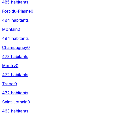
485
habitants
Fort-du-Plasne
0
484
habitants
Montain
0
484
habitants
Champagney
0
473
habitants
Mantry
0
472
habitants
Trenal
0
472
habitants
Saint-Lothain
0
463
habitants