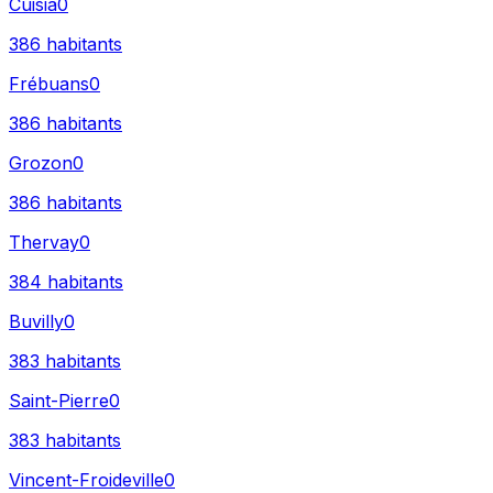
Cuisia
0
386
habitants
Frébuans
0
386
habitants
Grozon
0
386
habitants
Thervay
0
384
habitants
Buvilly
0
383
habitants
Saint-Pierre
0
383
habitants
Vincent-Froideville
0