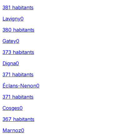
381
habitants
Lavigny
0
380
habitants
Gatey
0
373
habitants
Digna
0
371
habitants
Éclans-Nenon
0
371
habitants
Cosges
0
367
habitants
Marnoz
0