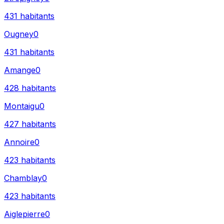
431
habitants
Ougney
0
431
habitants
Amange
0
428
habitants
Montaigu
0
427
habitants
Annoire
0
423
habitants
Chamblay
0
423
habitants
Aiglepierre
0