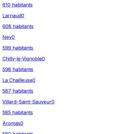
610
habitants
Larnaud
0
608
habitants
Ney
0
599
habitants
Chilly-le-Vignoble
0
598
habitants
La Chailleuse
0
587
habitants
Villard-Saint-Sauveur
0
585
habitants
Aromas
0