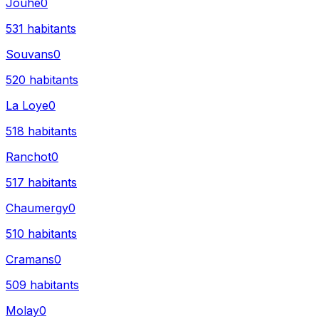
Jouhe
0
531
habitants
Souvans
0
520
habitants
La Loye
0
518
habitants
Ranchot
0
517
habitants
Chaumergy
0
510
habitants
Cramans
0
509
habitants
Molay
0