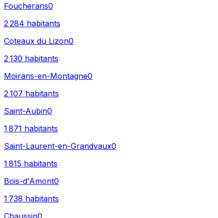
Foucherans
0
2 284
habitants
Coteaux du Lizon
0
2 130
habitants
Moirans-en-Montagne
0
2 107
habitants
Saint-Aubin
0
1 871
habitants
Saint-Laurent-en-Grandvaux
0
1 815
habitants
Bois-d'Amont
0
1 738
habitants
Chaussin
0