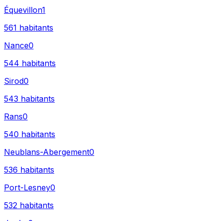
Équevillon
1
561
habitants
Nance
0
544
habitants
Sirod
0
543
habitants
Rans
0
540
habitants
Neublans-Abergement
0
536
habitants
Port-Lesney
0
532
habitants