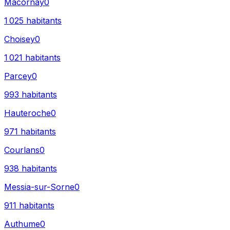
Macornay
0
1 025
habitants
Choisey
0
1 021
habitants
Parcey
0
993
habitants
Hauteroche
0
971
habitants
Courlans
0
938
habitants
Messia-sur-Sorne
0
911
habitants
Authume
0