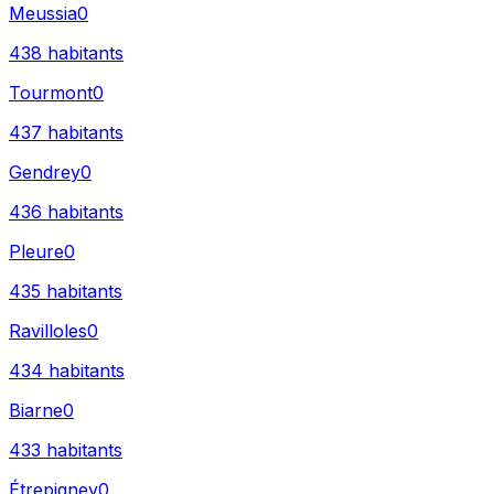
Meussia
0
438
habitants
Tourmont
0
437
habitants
Gendrey
0
436
habitants
Pleure
0
435
habitants
Ravilloles
0
434
habitants
Biarne
0
433
habitants
Étrepigney
0