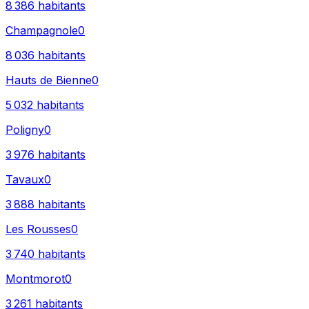
8 386
habitants
Champagnole
0
8 036
habitants
Hauts de Bienne
0
5 032
habitants
Poligny
0
3 976
habitants
Tavaux
0
3 888
habitants
Les Rousses
0
3 740
habitants
Montmorot
0
3 261
habitants