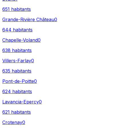
651
habitants
Grande-Rivière Château
0
644
habitants
Chapelle-Voland
0
638
habitants
Villers-Farlay
0
635
habitants
Pont-de-Poitte
0
624
habitants
Lavancia-Epercy
0
621
habitants
Crotenay
0