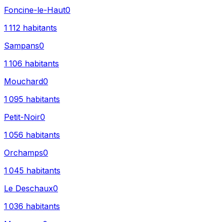
Foncine-le-Haut
0
1 112
habitants
Sampans
0
1 106
habitants
Mouchard
0
1 095
habitants
Petit-Noir
0
1 056
habitants
Orchamps
0
1 045
habitants
Le Deschaux
0
1 036
habitants