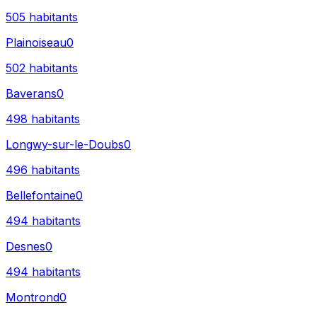
505
habitants
Plainoiseau
0
502
habitants
Baverans
0
498
habitants
Longwy-sur-le-Doubs
0
496
habitants
Bellefontaine
0
494
habitants
Desnes
0
494
habitants
Montrond
0