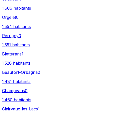
1 606
habitants
Orgelet
0
1 554
habitants
Perrigny
0
1 551
habitants
Bletterans
1
1 528
habitants
Beaufort-Orbagna
0
1 481
habitants
Champvans
0
1 460
habitants
Clairvaux-les-Lacs
1