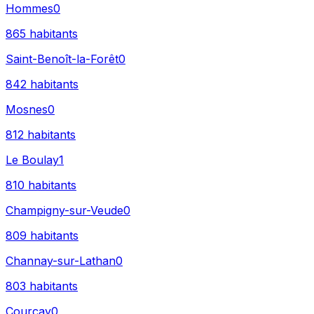
Hommes
0
865
habitants
Saint-Benoît-la-Forêt
0
842
habitants
Mosnes
0
812
habitants
Le Boulay
1
810
habitants
Champigny-sur-Veude
0
809
habitants
Channay-sur-Lathan
0
803
habitants
Courçay
0