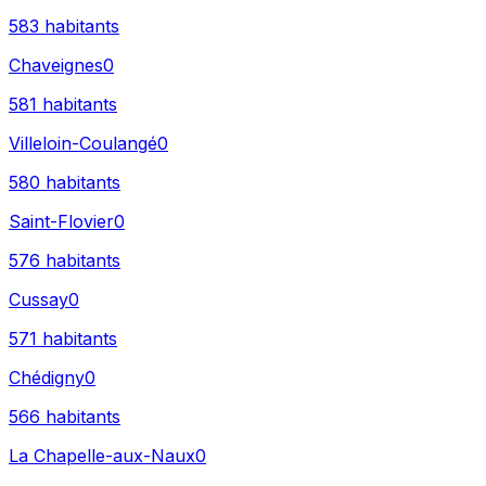
583
habitants
Chaveignes
0
581
habitants
Villeloin-Coulangé
0
580
habitants
Saint-Flovier
0
576
habitants
Cussay
0
571
habitants
Chédigny
0
566
habitants
La Chapelle-aux-Naux
0