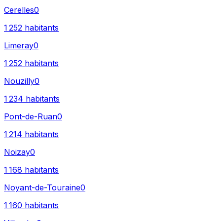
Cerelles
0
1 252
habitants
Limeray
0
1 252
habitants
Nouzilly
0
1 234
habitants
Pont-de-Ruan
0
1 214
habitants
Noizay
0
1 168
habitants
Noyant-de-Touraine
0
1 160
habitants