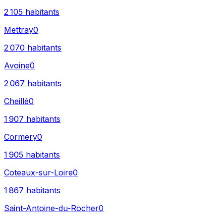
2 105
habitants
Mettray
0
2 070
habitants
Avoine
0
2 067
habitants
Cheillé
0
1 907
habitants
Cormery
0
1 905
habitants
Coteaux-sur-Loire
0
1 867
habitants
Saint-Antoine-du-Rocher
0