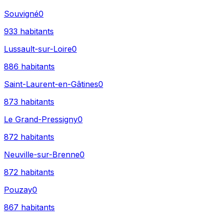
Souvigné
0
933
habitants
Lussault-sur-Loire
0
886
habitants
Saint-Laurent-en-Gâtines
0
873
habitants
Le Grand-Pressigny
0
872
habitants
Neuville-sur-Brenne
0
872
habitants
Pouzay
0
867
habitants