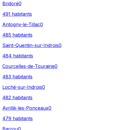
Bridoré
0
491
habitants
Antogny-le-Tillac
0
485
habitants
Saint-Quentin-sur-Indrois
0
484
habitants
Courcelles-de-Touraine
0
483
habitants
Loché-sur-Indrois
0
482
habitants
Avrillé-les-Ponceaux
0
479
habitants
Barrou
0