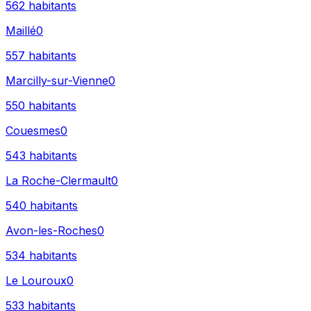
562
habitants
Maillé
0
557
habitants
Marcilly-sur-Vienne
0
550
habitants
Couesmes
0
543
habitants
La Roche-Clermault
0
540
habitants
Avon-les-Roches
0
534
habitants
Le Louroux
0
533
habitants