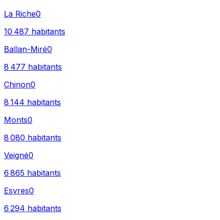
La Riche
0
10 487
habitants
Ballan-Miré
0
8 477
habitants
Chinon
0
8 144
habitants
Monts
0
8 080
habitants
Veigné
0
6 865
habitants
Esvres
0
6 294
habitants