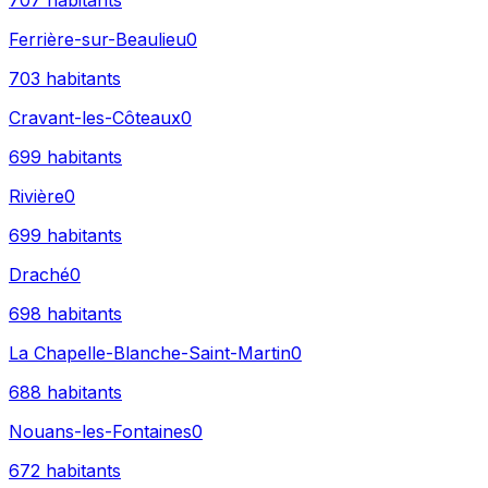
707
habitants
Ferrière-sur-Beaulieu
0
703
habitants
Cravant-les-Côteaux
0
699
habitants
Rivière
0
699
habitants
Draché
0
698
habitants
La Chapelle-Blanche-Saint-Martin
0
688
habitants
Nouans-les-Fontaines
0
672
habitants