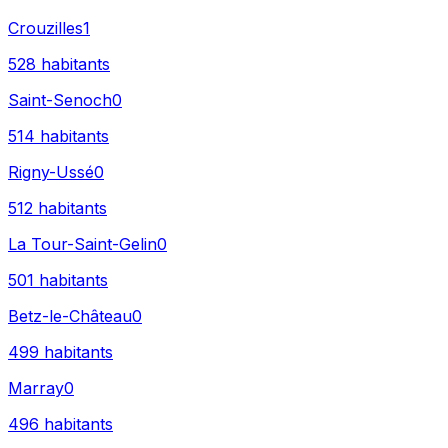
Crouzilles
1
528
habitants
Saint-Senoch
0
514
habitants
Rigny-Ussé
0
512
habitants
La Tour-Saint-Gelin
0
501
habitants
Betz-le-Château
0
499
habitants
Marray
0
496
habitants