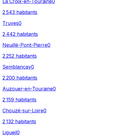
La Croix-en-Touraine
0
2 543
habitants
Truyes
0
2 442
habitants
Neuillé-Pont-Pierre
0
2 252
habitants
Semblançay
0
2 200
habitants
Auzouer-en-Touraine
0
2 159
habitants
Chouzé-sur-Loire
0
2 132
habitants
Ligueil
0