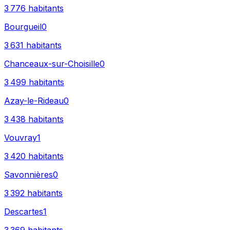
3 776
habitants
Bourgueil
0
3 631
habitants
Chanceaux-sur-Choisille
0
3 499
habitants
Azay-le-Rideau
0
3 438
habitants
Vouvray
1
3 420
habitants
Savonnières
0
3 392
habitants
Descartes
1