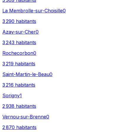
3 369
habitants
La Membrolle-sur-Choisille
0
3 290
habitants
Azay-sur-Cher
0
3 243
habitants
Rochecorbon
0
3 219
habitants
Saint-Martin-le-Beau
0
3 216
habitants
Sorigny
1
2 938
habitants
Vernou-sur-Brenne
0
2 870
habitants