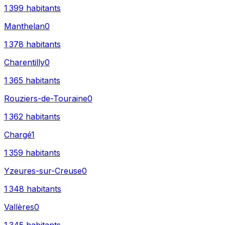
1 399
habitants
Manthelan
0
1 378
habitants
Charentilly
0
1 365
habitants
Rouziers-de-Touraine
0
1 362
habitants
Chargé
1
1 359
habitants
Yzeures-sur-Creuse
0
1 348
habitants
Vallères
0