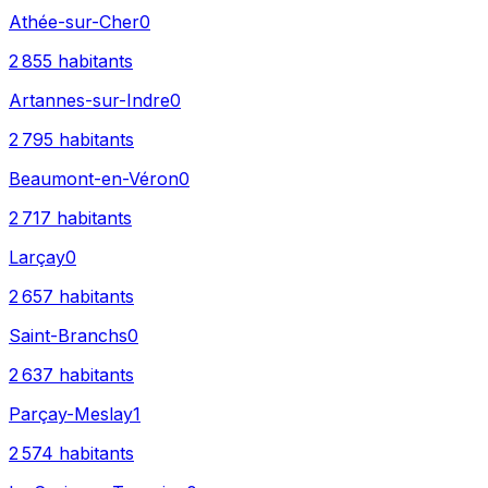
Athée-sur-Cher
0
2 855
habitants
Artannes-sur-Indre
0
2 795
habitants
Beaumont-en-Véron
0
2 717
habitants
Larçay
0
2 657
habitants
Saint-Branchs
0
2 637
habitants
Parçay-Meslay
1
2 574
habitants