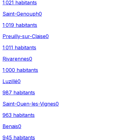
1 021
habitants
Saint-Genouph
0
1 019
habitants
Preuilly-sur-Claise
0
1 011
habitants
Rivarennes
0
1 000
habitants
Luzillé
0
987
habitants
Saint-Ouen-les-Vignes
0
963
habitants
Benais
0
945
habitants