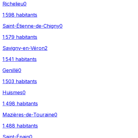
Richelieu
0
1 598
habitants
Saint-Étienne-de-Chigny
0
1 579
habitants
Savigny-en-Véron
2
1 541
habitants
Genillé
0
1 503
habitants
Huismes
0
1 498
habitants
Mazières-de-Touraine
0
1 488
habitants
Saint-Épain
0