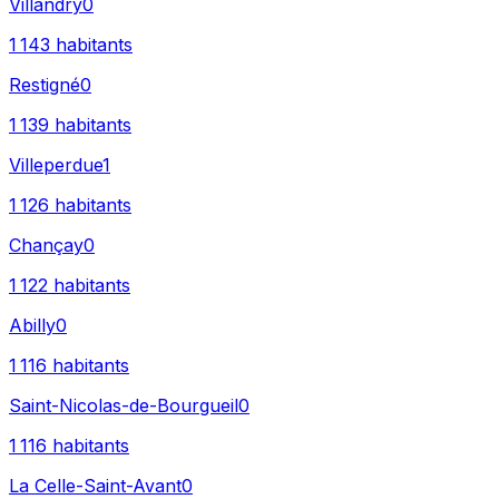
Villandry
0
1 143
habitants
Restigné
0
1 139
habitants
Villeperdue
1
1 126
habitants
Chançay
0
1 122
habitants
Abilly
0
1 116
habitants
Saint-Nicolas-de-Bourgueil
0
1 116
habitants
La Celle-Saint-Avant
0