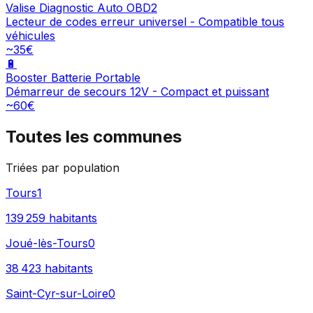
Valise Diagnostic Auto OBD2
Lecteur de codes erreur universel - Compatible tous
véhicules
~35€
🔋
Booster Batterie Portable
Démarreur de secours 12V - Compact et puissant
~60€
Toutes les communes
Triées par population
Tours
1
139 259
habitants
Joué-lès-Tours
0
38 423
habitants
Saint-Cyr-sur-Loire
0