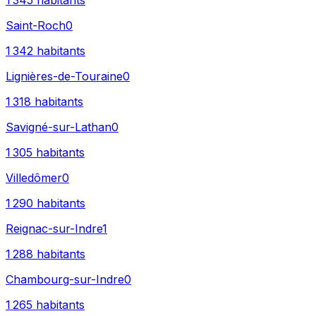
1 345
habitants
Saint-Roch
0
1 342
habitants
Lignières-de-Touraine
0
1 318
habitants
Savigné-sur-Lathan
0
1 305
habitants
Villedômer
0
1 290
habitants
Reignac-sur-Indre
1
1 288
habitants
Chambourg-sur-Indre
0
1 265
habitants