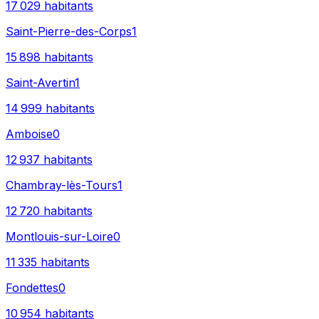
17 029
habitants
Saint-Pierre-des-Corps
1
15 898
habitants
Saint-Avertin
1
14 999
habitants
Amboise
0
12 937
habitants
Chambray-lès-Tours
1
12 720
habitants
Montlouis-sur-Loire
0
11 335
habitants
Fondettes
0
10 954
habitants