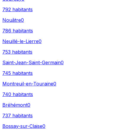
792
habitants
Nouâtre
0
786
habitants
Neuillé-le-Lierre
0
753
habitants
Saint-Jean-Saint-Germain
0
745
habitants
Montreuil-en-Touraine
0
740
habitants
Bréhémont
0
737
habitants
Bossay-sur-Claise
0