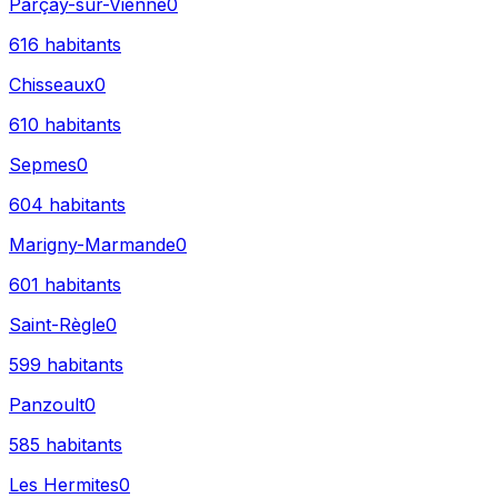
Parçay-sur-Vienne
0
616
habitants
Chisseaux
0
610
habitants
Sepmes
0
604
habitants
Marigny-Marmande
0
601
habitants
Saint-Règle
0
599
habitants
Panzoult
0
585
habitants
Les Hermites
0