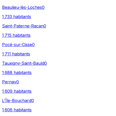
Beaulieu-lès-Loches
0
1 733
habitants
Saint-Paterne-Racan
0
1 715
habitants
Pocé-sur-Cisse
0
1 711
habitants
Tauxigny-Saint-Bauld
0
1 688
habitants
Pernay
0
1 609
habitants
L'Île-Bouchard
0
1 606
habitants