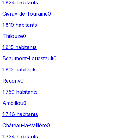
1 824
habitants
Civray-de-Touraine
0
1 819
habitants
Thilouze
0
1 815
habitants
Beaumont-Louestault
0
1 813
habitants
Reugny
0
1 759
habitants
Ambillou
0
1 746
habitants
Château-la-Vallière
0
1 734
habitants