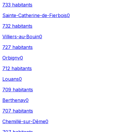
733
habitants
Sainte-Catherine-de-Fierbois
0
732
habitants
Villiers-au-Bouin
0
727
habitants
Orbigny
0
712
habitants
Louans
0
709
habitants
Berthenay
0
707
habitants
Chemillé-sur-Dême
0