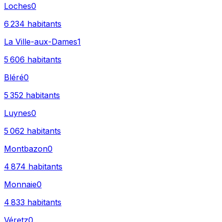
Loches
0
6 234
habitants
La Ville-aux-Dames
1
5 606
habitants
Bléré
0
5 352
habitants
Luynes
0
5 062
habitants
Montbazon
0
4 874
habitants
Monnaie
0
4 833
habitants
Véretz
0