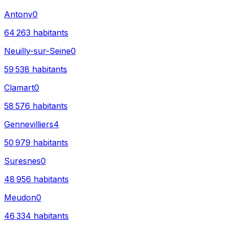
Antony
0
64 263
habitants
Neuilly-sur-Seine
0
59 538
habitants
Clamart
0
58 576
habitants
Gennevilliers
4
50 979
habitants
Suresnes
0
48 956
habitants
Meudon
0
46 334
habitants