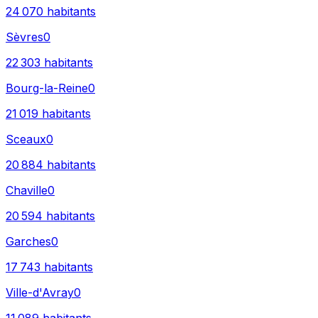
24 070
habitants
Sèvres
0
22 303
habitants
Bourg-la-Reine
0
21 019
habitants
Sceaux
0
20 884
habitants
Chaville
0
20 594
habitants
Garches
0
17 743
habitants
Ville-d'Avray
0