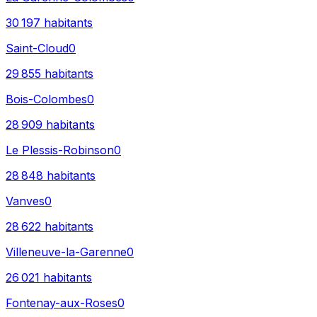
30 197
habitants
Saint-Cloud
0
29 855
habitants
Bois-Colombes
0
28 909
habitants
Le Plessis-Robinson
0
28 848
habitants
Vanves
0
28 622
habitants
Villeneuve-la-Garenne
0
26 021
habitants
Fontenay-aux-Roses
0