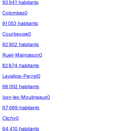
93 941
habitants
Colombes
0
91 053
habitants
Courbevoie
0
82 902
habitants
Rueil-Malmaison
0
82 874
habitants
Levallois-Perret
0
68 092
habitants
Issy-les-Moulineaux
0
67 669
habitants
Clichy
0
64 410
habitants