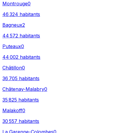
Montrouge
0
46 324
habitants
Bagneux
2
44 572
habitants
Puteaux
0
44 002
habitants
Châtillon
0
36 705
habitants
Châtenay-Malabry
0
35 825
habitants
Malakoff
0
30 557
habitants
La Garenne-Colombes
0