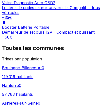
Valise Diagnostic Auto OBD2
Lecteur de codes erreur universel - Compatible tous
véhicules
~35€
🔋
Booster Batterie Portable
Démarreur de secours 12V - Compact et puissant
~60€
Toutes les communes
Triées par population
Boulogne-Billancourt
0
119 019
habitants
Nanterre
0
97 783
habitants
Asnières-sur-Seine
0