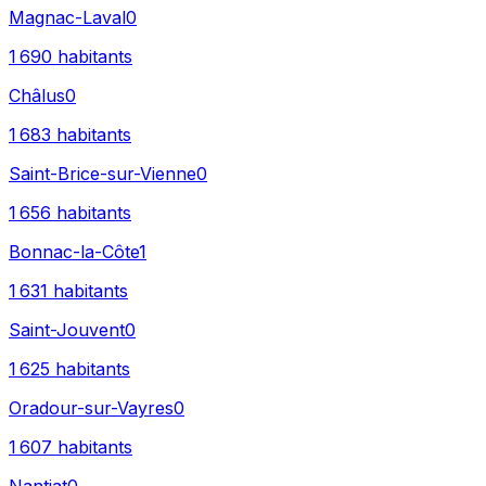
Magnac-Laval
0
1 690
habitants
Châlus
0
1 683
habitants
Saint-Brice-sur-Vienne
0
1 656
habitants
Bonnac-la-Côte
1
1 631
habitants
Saint-Jouvent
0
1 625
habitants
Oradour-sur-Vayres
0
1 607
habitants