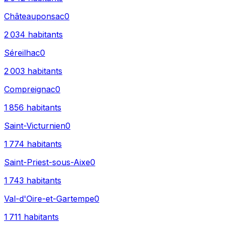
Châteauponsac
0
2 034
habitants
Séreilhac
0
2 003
habitants
Compreignac
0
1 856
habitants
Saint-Victurnien
0
1 774
habitants
Saint-Priest-sous-Aixe
0
1 743
habitants
Val-d'Oire-et-Gartempe
0
1 711
habitants