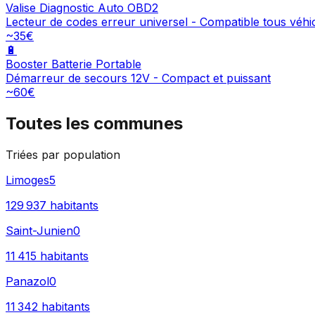
Valise Diagnostic Auto OBD2
Lecteur de codes erreur universel - Compatible tous véhi
~35€
🔋
Booster Batterie Portable
Démarreur de secours 12V - Compact et puissant
~60€
Toutes les communes
Triées par population
Limoges
5
129 937
habitants
Saint-Junien
0
11 415
habitants
Panazol
0
11 342
habitants