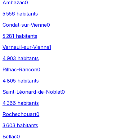
Ambazac
0
5 556
habitants
Condat-sur-Vienne
0
5 281
habitants
Verneuil-sur-Vienne
1
4 903
habitants
Rilhac-Rancon
0
4 805
habitants
Saint-Léonard-de-Noblat
0
4 366
habitants
Rochechouart
0
3 603
habitants
Bellac
0