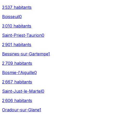
3 537
habitants
Boisseuil
0
3 010
habitants
Saint-Priest-Taurion
0
2 901
habitants
Bessines-sur-Gartempe
1
2 709
habitants
Bosmie-l'Aiguille
0
2 667
habitants
Saint-Just-le-Martel
0
2 606
habitants
Oradour-sur-Glane
1