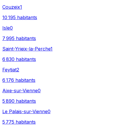
Couzeix
1
10 195
habitants
Isle
0
7 995
habitants
Saint-Yrieix-la-Perche
1
6 830
habitants
Feytiat
2
6 176
habitants
Aixe-sur-Vienne
0
5 890
habitants
Le Palais-sur-Vienne
0
5 775
habitants