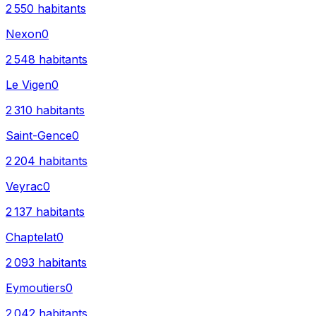
2 550
habitants
Nexon
0
2 548
habitants
Le Vigen
0
2 310
habitants
Saint-Gence
0
2 204
habitants
Veyrac
0
2 137
habitants
Chaptelat
0
2 093
habitants
Eymoutiers
0
2 042
habitants