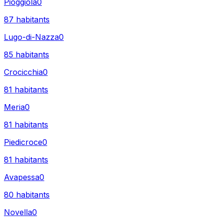
Pioggiola
0
87
habitants
Lugo-di-Nazza
0
85
habitants
Crocicchia
0
81
habitants
Meria
0
81
habitants
Piedicroce
0
81
habitants
Avapessa
0
80
habitants
Novella
0