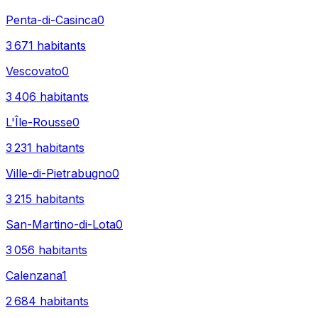
Penta-di-Casinca
0
3 671
habitants
Vescovato
0
3 406
habitants
L'Île-Rousse
0
3 231
habitants
Ville-di-Pietrabugno
0
3 215
habitants
San-Martino-di-Lota
0
3 056
habitants
Calenzana
1
2 684
habitants