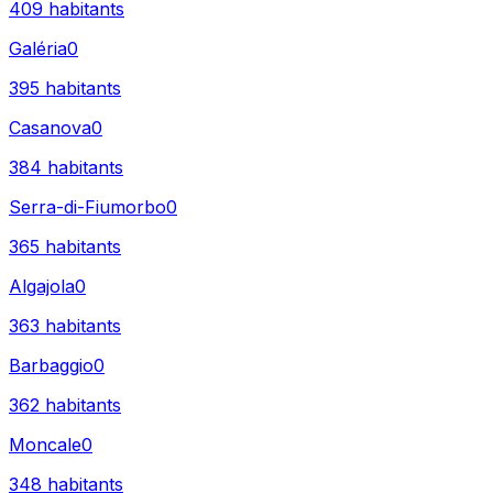
409
habitants
Galéria
0
395
habitants
Casanova
0
384
habitants
Serra-di-Fiumorbo
0
365
habitants
Algajola
0
363
habitants
Barbaggio
0
362
habitants
Moncale
0
348
habitants