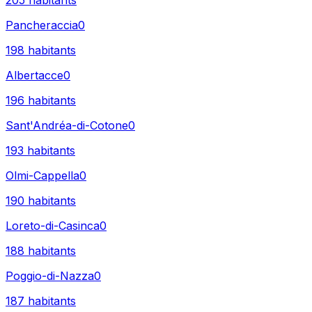
205
habitants
Pancheraccia
0
198
habitants
Albertacce
0
196
habitants
Sant'Andréa-di-Cotone
0
193
habitants
Olmi-Cappella
0
190
habitants
Loreto-di-Casinca
0
188
habitants
Poggio-di-Nazza
0
187
habitants