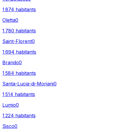
1 874
habitants
Oletta
0
1 780
habitants
Saint-Florent
0
1 694
habitants
Brando
0
1 584
habitants
Santa-Lucia-di-Moriani
0
1 514
habitants
Lumio
0
1 224
habitants
Sisco
0