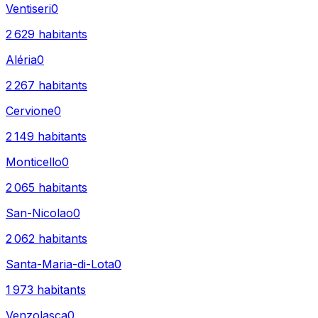
Ventiseri
0
2 629
habitants
Aléria
0
2 267
habitants
Cervione
0
2 149
habitants
Monticello
0
2 065
habitants
San-Nicolao
0
2 062
habitants
Santa-Maria-di-Lota
0
1 973
habitants
Venzolasca
0