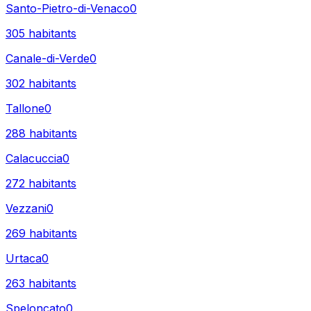
Santo-Pietro-di-Venaco
0
305
habitants
Canale-di-Verde
0
302
habitants
Tallone
0
288
habitants
Calacuccia
0
272
habitants
Vezzani
0
269
habitants
Urtaca
0
263
habitants
Speloncato
0