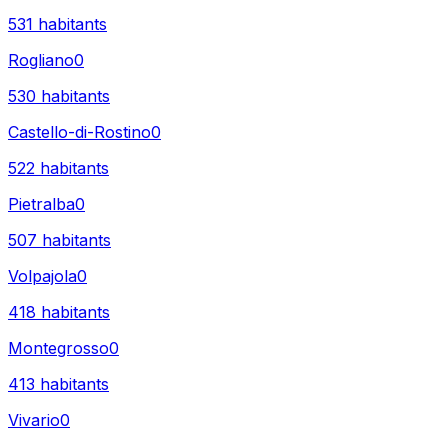
531
habitants
Rogliano
0
530
habitants
Castello-di-Rostino
0
522
habitants
Pietralba
0
507
habitants
Volpajola
0
418
habitants
Montegrosso
0
413
habitants
Vivario
0