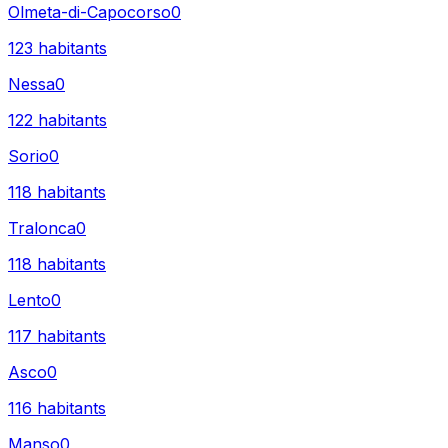
Olmeta-di-Capocorso
0
123
habitants
Nessa
0
122
habitants
Sorio
0
118
habitants
Tralonca
0
118
habitants
Lento
0
117
habitants
Asco
0
116
habitants
Manso
0