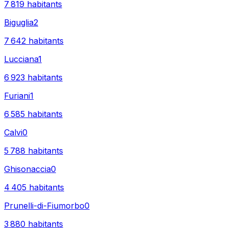
7 819
habitants
Biguglia
2
7 642
habitants
Lucciana
1
6 923
habitants
Furiani
1
6 585
habitants
Calvi
0
5 788
habitants
Ghisonaccia
0
4 405
habitants
Prunelli-di-Fiumorbo
0
3 880
habitants