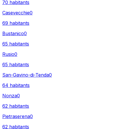
70
habitants
Casevecchie
0
69
habitants
Bustanico
0
65
habitants
Rusio
0
65
habitants
San-Gavino-di-Tenda
0
64
habitants
Nonza
0
62
habitants
Pietraserena
0
62
habitants