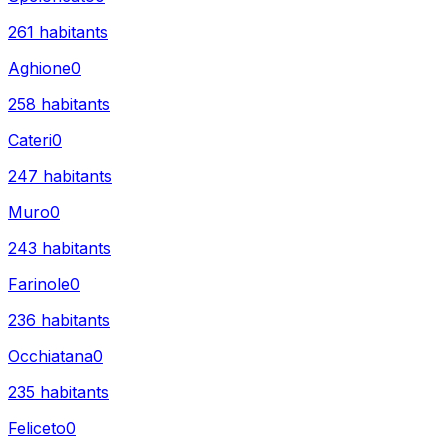
261
habitants
Aghione
0
258
habitants
Cateri
0
247
habitants
Muro
0
243
habitants
Farinole
0
236
habitants
Occhiatana
0
235
habitants
Feliceto
0