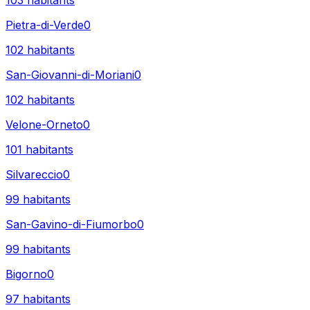
103
habitants
Pietra-di-Verde
0
102
habitants
San-Giovanni-di-Moriani
0
102
habitants
Velone-Orneto
0
101
habitants
Silvareccio
0
99
habitants
San-Gavino-di-Fiumorbo
0
99
habitants
Bigorno
0
97
habitants