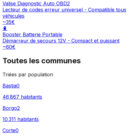
Valise Diagnostic Auto OBD2
Lecteur de codes erreur universel - Compatible tous
véhicules
~35€
🔋
Booster Batterie Portable
Démarreur de secours 12V - Compact et puissant
~60€
Toutes les communes
Triées par population
Bastia
0
46 867
habitants
Borgo
2
10 311
habitants
Corte
0