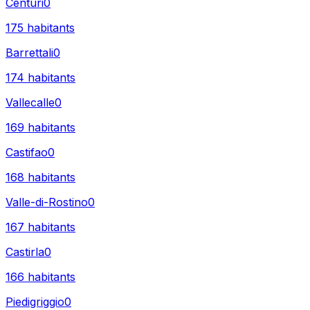
Centuri
0
175
habitants
Barrettali
0
174
habitants
Vallecalle
0
169
habitants
Castifao
0
168
habitants
Valle-di-Rostino
0
167
habitants
Castirla
0
166
habitants
Piedigriggio
0