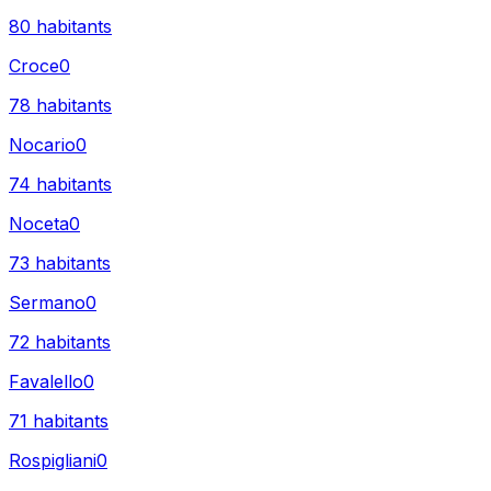
80
habitants
Croce
0
78
habitants
Nocario
0
74
habitants
Noceta
0
73
habitants
Sermano
0
72
habitants
Favalello
0
71
habitants
Rospigliani
0