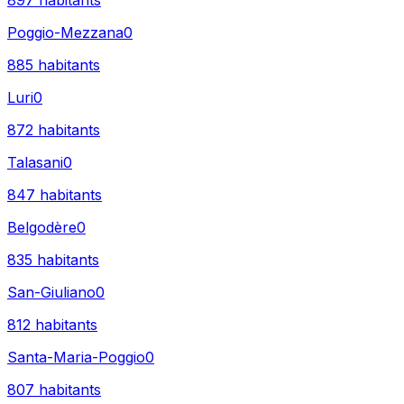
897
habitants
Poggio-Mezzana
0
885
habitants
Luri
0
872
habitants
Talasani
0
847
habitants
Belgodère
0
835
habitants
San-Giuliano
0
812
habitants
Santa-Maria-Poggio
0
807
habitants