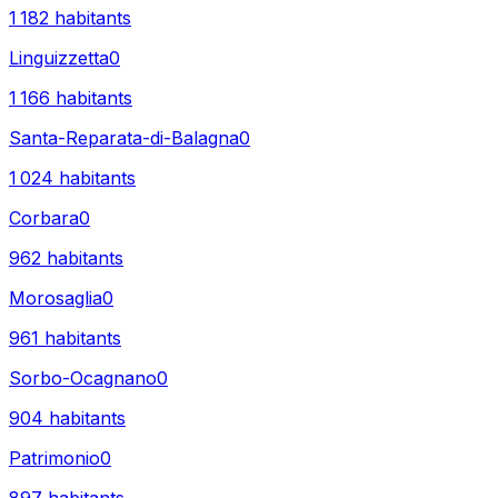
1 182
habitants
Linguizzetta
0
1 166
habitants
Santa-Reparata-di-Balagna
0
1 024
habitants
Corbara
0
962
habitants
Morosaglia
0
961
habitants
Sorbo-Ocagnano
0
904
habitants
Patrimonio
0