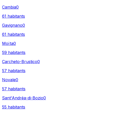
Cambia
0
61
habitants
Gavignano
0
61
habitants
Moïta
0
59
habitants
Carcheto-Brustico
0
57
habitants
Novale
0
57
habitants
Sant'Andréa-di-Bozio
0
55
habitants