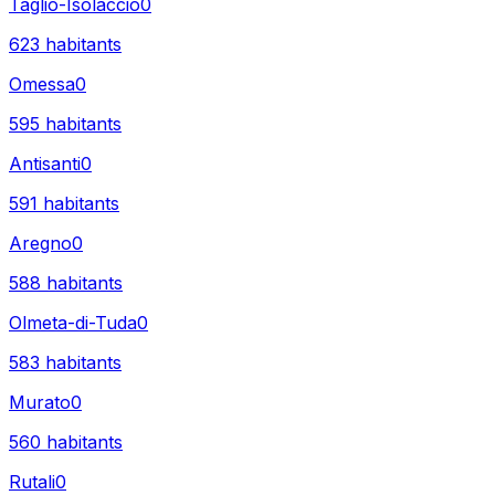
Taglio-Isolaccio
0
623
habitants
Omessa
0
595
habitants
Antisanti
0
591
habitants
Aregno
0
588
habitants
Olmeta-di-Tuda
0
583
habitants
Murato
0
560
habitants
Rutali
0