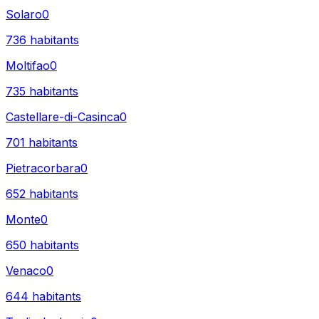
Solaro
0
736
habitants
Moltifao
0
735
habitants
Castellare-di-Casinca
0
701
habitants
Pietracorbara
0
652
habitants
Monte
0
650
habitants
Venaco
0
644
habitants