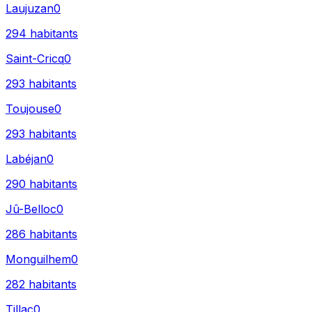
Laujuzan
0
294
habitants
Saint-Cricq
0
293
habitants
Toujouse
0
293
habitants
Labéjan
0
290
habitants
Jû-Belloc
0
286
habitants
Monguilhem
0
282
habitants
Tillac
0