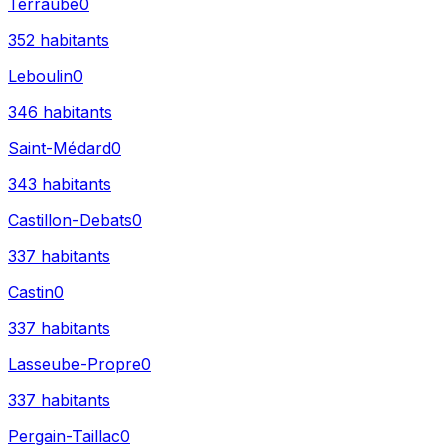
Terraube
0
352
habitants
Leboulin
0
346
habitants
Saint-Médard
0
343
habitants
Castillon-Debats
0
337
habitants
Castin
0
337
habitants
Lasseube-Propre
0
337
habitants
Pergain-Taillac
0