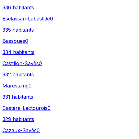
336
habitants
Esclassan-Labastide
0
335
habitants
Bassoues
0
334
habitants
Castillon-Savès
0
332
habitants
Marestaing
0
331
habitants
Castéra-Lectourois
0
329
habitants
Cazaux-Savès
0