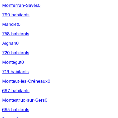
Monferran-Savès
0
790
habitants
Manciet
0
758
habitants
Aignan
0
720
habitants
Montégut
0
719
habitants
Montaut-les-Créneaux
0
697
habitants
Montestruc-sur-Gers
0
695
habitants