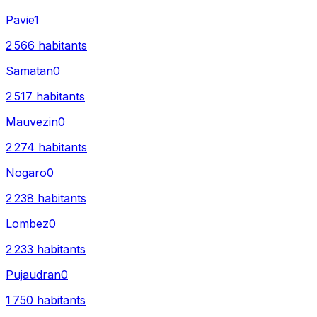
Pavie
1
2 566
habitants
Samatan
0
2 517
habitants
Mauvezin
0
2 274
habitants
Nogaro
0
2 238
habitants
Lombez
0
2 233
habitants
Pujaudran
0
1 750
habitants