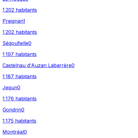
1 202
habitants
Preignan
1
1 202
habitants
Ségoufielle
0
1 197
habitants
Castelnau d'Auzan Labarrère
0
1 187
habitants
Jegun
0
1 176
habitants
Gondrin
0
1 175
habitants
Montréal
0