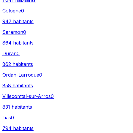
1 041
habitants
Cologne
0
947
habitants
Saramon
0
864
habitants
Duran
0
862
habitants
Ordan-Larroque
0
858
habitants
Villecomtal-sur-Arros
0
831
habitants
Lias
0
794
habitants