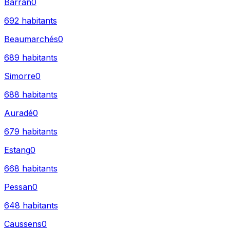
Barran
0
692
habitants
Beaumarchés
0
689
habitants
Simorre
0
688
habitants
Auradé
0
679
habitants
Estang
0
668
habitants
Pessan
0
648
habitants
Caussens
0