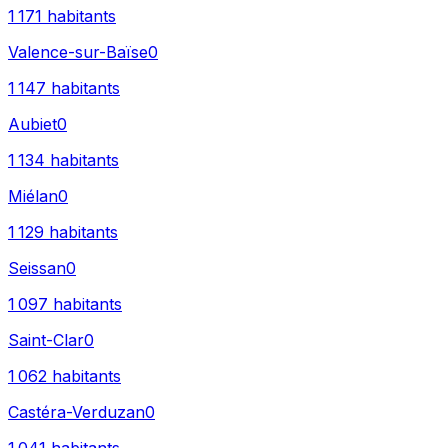
1 171
habitants
Valence-sur-Baïse
0
1 147
habitants
Aubiet
0
1 134
habitants
Miélan
0
1 129
habitants
Seissan
0
1 097
habitants
Saint-Clar
0
1 062
habitants
Castéra-Verduzan
0