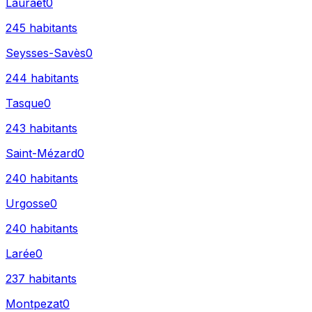
Lauraët
0
245
habitants
Seysses-Savès
0
244
habitants
Tasque
0
243
habitants
Saint-Mézard
0
240
habitants
Urgosse
0
240
habitants
Larée
0
237
habitants
Montpezat
0