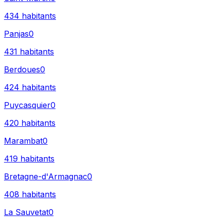
434
habitants
Panjas
0
431
habitants
Berdoues
0
424
habitants
Puycasquier
0
420
habitants
Marambat
0
419
habitants
Bretagne-d'Armagnac
0
408
habitants
La Sauvetat
0