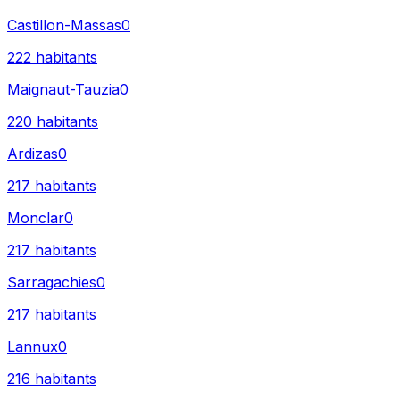
Castillon-Massas
0
222
habitants
Maignaut-Tauzia
0
220
habitants
Ardizas
0
217
habitants
Monclar
0
217
habitants
Sarragachies
0
217
habitants
Lannux
0
216
habitants