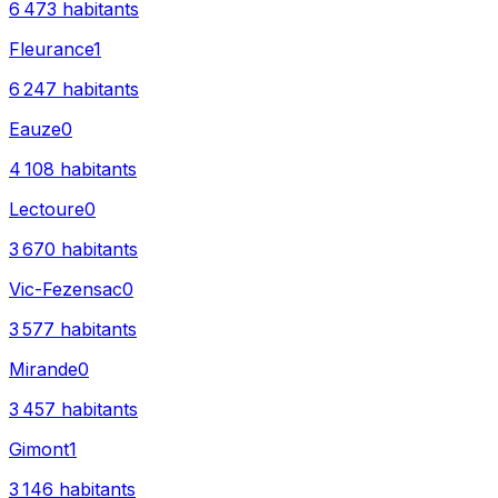
6 473
habitants
Fleurance
1
6 247
habitants
Eauze
0
4 108
habitants
Lectoure
0
3 670
habitants
Vic-Fezensac
0
3 577
habitants
Mirande
0
3 457
habitants
Gimont
1
3 146
habitants