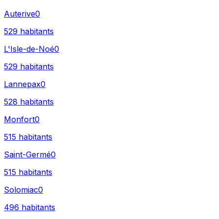
Auterive
0
529
habitants
L'Isle-de-Noé
0
529
habitants
Lannepax
0
528
habitants
Monfort
0
515
habitants
Saint-Germé
0
515
habitants
Solomiac
0
496
habitants