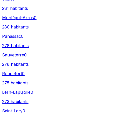
281
habitants
Montégut-Arros
0
280
habitants
Panassac
0
278
habitants
Sauveterre
0
278
habitants
Roquefort
0
275
habitants
Lelin-Lapujolle
0
273
habitants
Saint-Lary
0