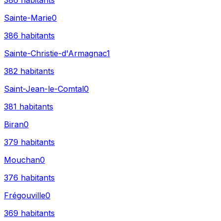
386
habitants
Sainte-Marie
0
386
habitants
Sainte-Christie-d'Armagnac
1
382
habitants
Saint-Jean-le-Comtal
0
381
habitants
Biran
0
379
habitants
Mouchan
0
376
habitants
Frégouville
0
369
habitants