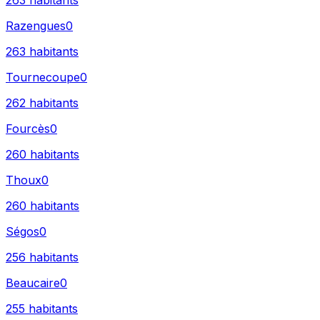
263
habitants
Razengues
0
263
habitants
Tournecoupe
0
262
habitants
Fourcès
0
260
habitants
Thoux
0
260
habitants
Ségos
0
256
habitants
Beaucaire
0
255
habitants