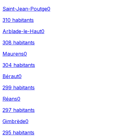
Saint-Jean-Poutge
0
310
habitants
Arblade-le-Haut
0
308
habitants
Maurens
0
304
habitants
Béraut
0
299
habitants
Réans
0
297
habitants
Gimbrède
0
295
habitants