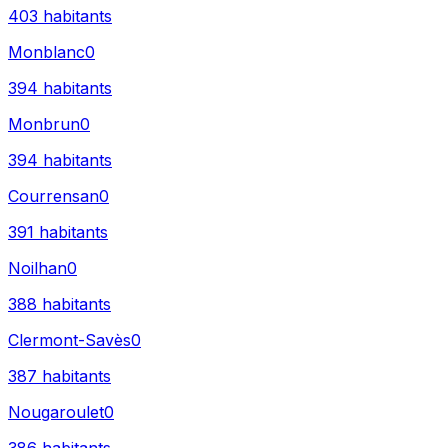
403
habitants
Monblanc
0
394
habitants
Monbrun
0
394
habitants
Courrensan
0
391
habitants
Noilhan
0
388
habitants
Clermont-Savès
0
387
habitants
Nougaroulet
0