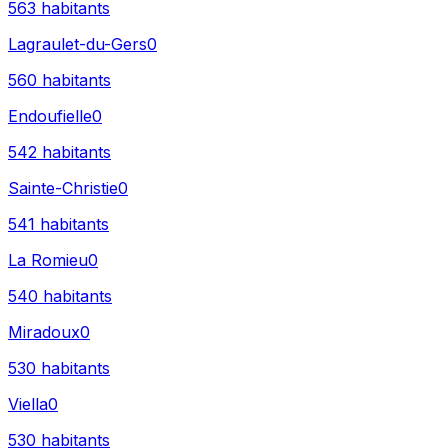
563
habitants
Lagraulet-du-Gers
0
560
habitants
Endoufielle
0
542
habitants
Sainte-Christie
0
541
habitants
La Romieu
0
540
habitants
Miradoux
0
530
habitants
Viella
0
530
habitants