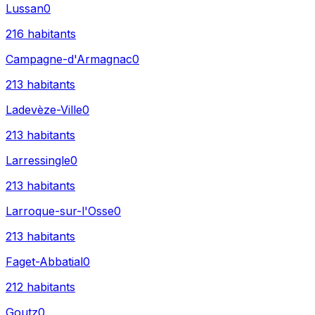
Lussan
0
216
habitants
Campagne-d'Armagnac
0
213
habitants
Ladevèze-Ville
0
213
habitants
Larressingle
0
213
habitants
Larroque-sur-l'Osse
0
213
habitants
Faget-Abbatial
0
212
habitants
Goutz
0