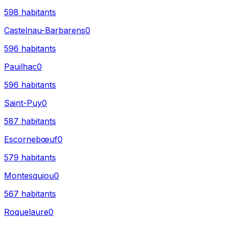
598
habitants
Castelnau-Barbarens
0
596
habitants
Pauilhac
0
596
habitants
Saint-Puy
0
587
habitants
Escornebœuf
0
579
habitants
Montesquiou
0
567
habitants
Roquelaure
0