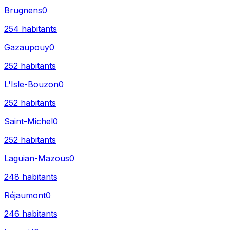
Brugnens
0
254
habitants
Gazaupouy
0
252
habitants
L'Isle-Bouzon
0
252
habitants
Saint-Michel
0
252
habitants
Laguian-Mazous
0
248
habitants
Réjaumont
0
246
habitants