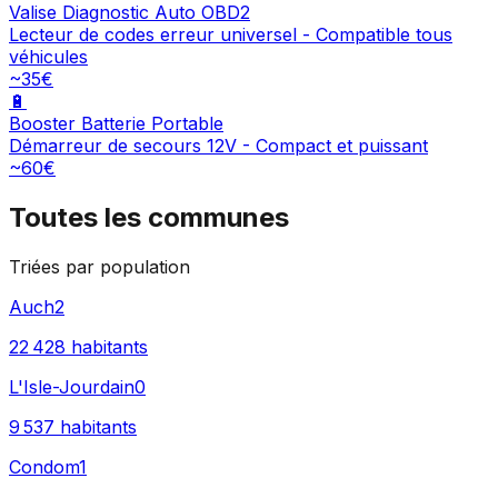
Valise Diagnostic Auto OBD2
Lecteur de codes erreur universel - Compatible tous
véhicules
~35€
🔋
Booster Batterie Portable
Démarreur de secours 12V - Compact et puissant
~60€
Toutes les communes
Triées par population
Auch
2
22 428
habitants
L'Isle-Jourdain
0
9 537
habitants
Condom
1