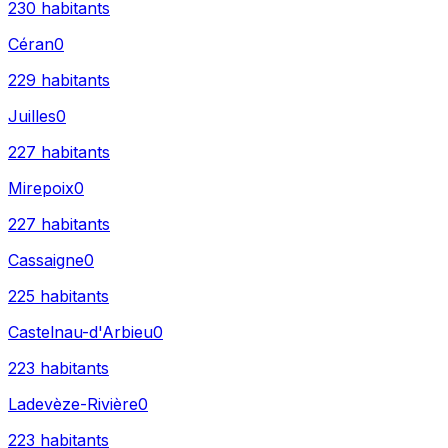
230
habitants
Céran
0
229
habitants
Juilles
0
227
habitants
Mirepoix
0
227
habitants
Cassaigne
0
225
habitants
Castelnau-d'Arbieu
0
223
habitants
Ladevèze-Rivière
0
223
habitants