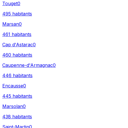
Touget
0
495
habitants
Marsan
0
461
habitants
Cap d'Astarac
0
460
habitants
Caupenne-d'Armagnac
0
446
habitants
Encausse
0
445
habitants
Marsolan
0
438
habitants
Saint-Martin
0