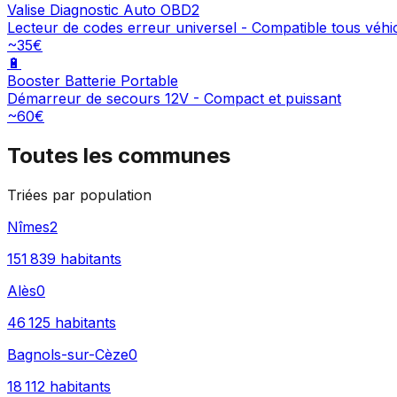
Valise Diagnostic Auto OBD2
Lecteur de codes erreur universel - Compatible tous véhi
~35€
🔋
Booster Batterie Portable
Démarreur de secours 12V - Compact et puissant
~60€
Toutes les communes
Triées par population
Nîmes
2
151 839
habitants
Alès
0
46 125
habitants
Bagnols-sur-Cèze
0
18 112
habitants