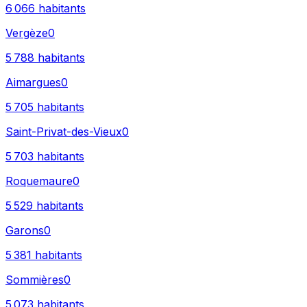
6 066
habitants
Vergèze
0
5 788
habitants
Aimargues
0
5 705
habitants
Saint-Privat-des-Vieux
0
5 703
habitants
Roquemaure
0
5 529
habitants
Garons
0
5 381
habitants
Sommières
0
5 073
habitants