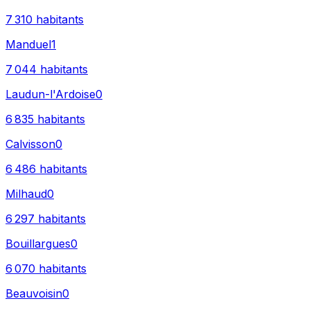
7 310
habitants
Manduel
1
7 044
habitants
Laudun-l'Ardoise
0
6 835
habitants
Calvisson
0
6 486
habitants
Milhaud
0
6 297
habitants
Bouillargues
0
6 070
habitants
Beauvoisin
0