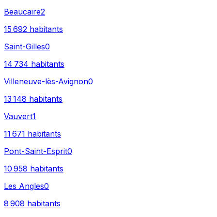
Beaucaire
2
15 692
habitants
Saint-Gilles
0
14 734
habitants
Villeneuve-lès-Avignon
0
13 148
habitants
Vauvert
1
11 671
habitants
Pont-Saint-Esprit
0
10 958
habitants
Les Angles
0
8 908
habitants