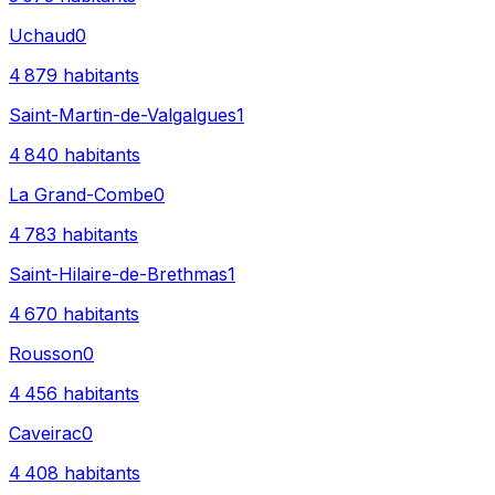
Uchaud
0
4 879
habitants
Saint-Martin-de-Valgalgues
1
4 840
habitants
La Grand-Combe
0
4 783
habitants
Saint-Hilaire-de-Brethmas
1
4 670
habitants
Rousson
0
4 456
habitants
Caveirac
0
4 408
habitants