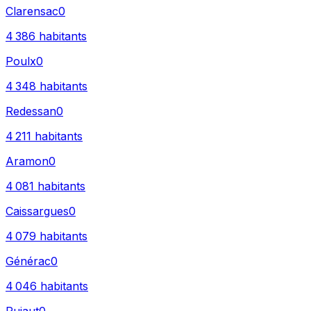
Clarensac
0
4 386
habitants
Poulx
0
4 348
habitants
Redessan
0
4 211
habitants
Aramon
0
4 081
habitants
Caissargues
0
4 079
habitants
Générac
0
4 046
habitants