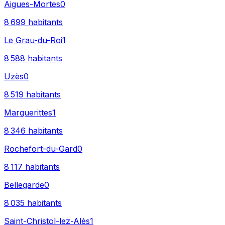
Aigues-Mortes
0
8 699
habitants
Le Grau-du-Roi
1
8 588
habitants
Uzès
0
8 519
habitants
Marguerittes
1
8 346
habitants
Rochefort-du-Gard
0
8 117
habitants
Bellegarde
0
8 035
habitants
Saint-Christol-lez-Alès
1