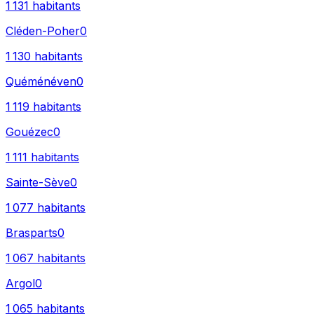
1 131
habitants
Cléden-Poher
0
1 130
habitants
Quéménéven
0
1 119
habitants
Gouézec
0
1 111
habitants
Sainte-Sève
0
1 077
habitants
Brasparts
0
1 067
habitants
Argol
0
1 065
habitants