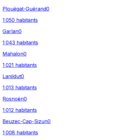
Plouégat-Guérand
0
1 050
habitants
Garlan
0
1 043
habitants
Mahalon
0
1 021
habitants
Lanildut
0
1 013
habitants
Rosnoën
0
1 012
habitants
Beuzec-Cap-Sizun
0
1 008
habitants