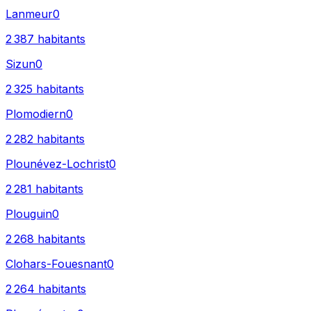
Lanmeur
0
2 387
habitants
Sizun
0
2 325
habitants
Plomodiern
0
2 282
habitants
Plounévez-Lochrist
0
2 281
habitants
Plouguin
0
2 268
habitants
Clohars-Fouesnant
0
2 264
habitants