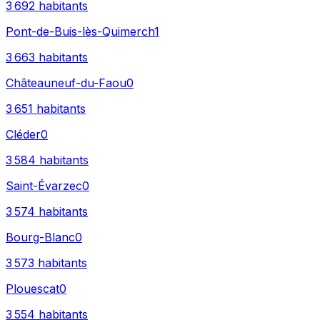
3 692
habitants
Pont-de-Buis-lès-Quimerch
1
3 663
habitants
Châteauneuf-du-Faou
0
3 651
habitants
Cléder
0
3 584
habitants
Saint-Évarzec
0
3 574
habitants
Bourg-Blanc
0
3 573
habitants
Plouescat
0
3 554
habitants