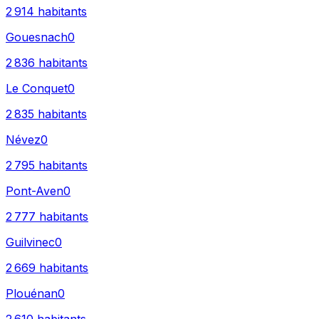
2 914
habitants
Gouesnach
0
2 836
habitants
Le Conquet
0
2 835
habitants
Névez
0
2 795
habitants
Pont-Aven
0
2 777
habitants
Guilvinec
0
2 669
habitants
Plouénan
0