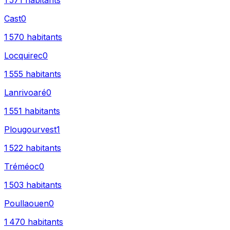
1 571
habitants
Cast
0
1 570
habitants
Locquirec
0
1 555
habitants
Lanrivoaré
0
1 551
habitants
Plougourvest
1
1 522
habitants
Tréméoc
0
1 503
habitants
Poullaouen
0
1 470
habitants