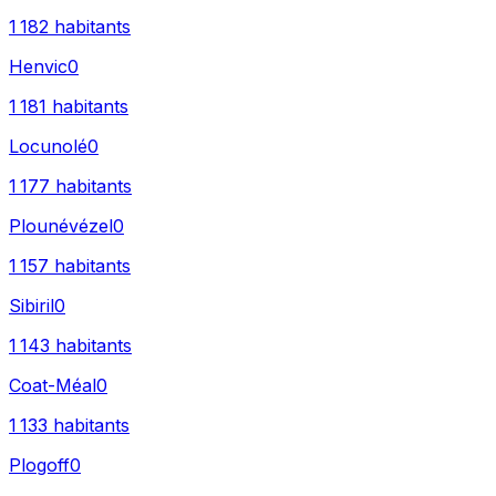
1 182
habitants
Henvic
0
1 181
habitants
Locunolé
0
1 177
habitants
Plounévézel
0
1 157
habitants
Sibiril
0
1 143
habitants
Coat-Méal
0
1 133
habitants
Plogoff
0