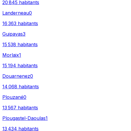
20 845
habitants
Landerneau
0
16 363
habitants
Guipavas
3
15 538
habitants
Morlaix
1
15 194
habitants
Douarnenez
0
14 068
habitants
Plouzané
0
13 567
habitants
Plougastel-Daoulas
1
13 434
habitants