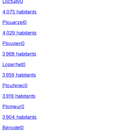
Loctudy
0
4 075
habitants
Plouarzel
0
4 029
habitants
Plouvien
0
3 968
habitants
Loperhet
0
3 959
habitants
Plouhinec
0
3 919
habitants
Plomeur
0
3 904
habitants
Bénodet
0