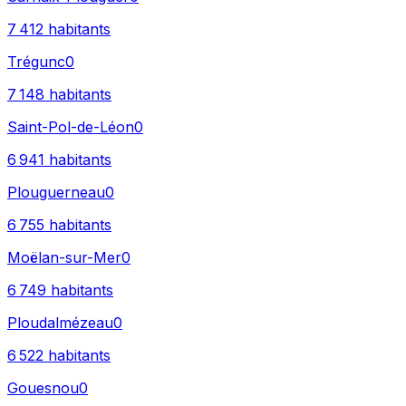
7 412
habitants
Trégunc
0
7 148
habitants
Saint-Pol-de-Léon
0
6 941
habitants
Plouguerneau
0
6 755
habitants
Moëlan-sur-Mer
0
6 749
habitants
Ploudalmézeau
0
6 522
habitants
Gouesnou
0