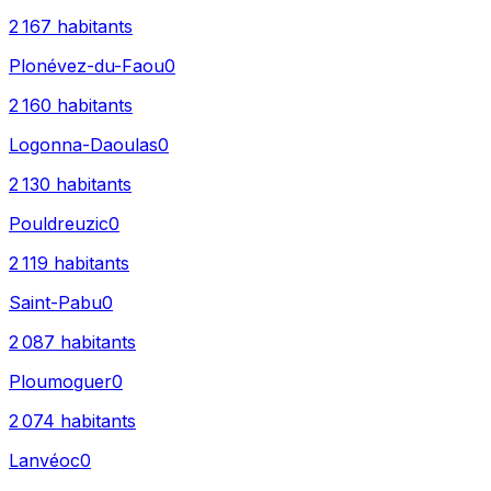
2 167
habitants
Plonévez-du-Faou
0
2 160
habitants
Logonna-Daoulas
0
2 130
habitants
Pouldreuzic
0
2 119
habitants
Saint-Pabu
0
2 087
habitants
Ploumoguer
0
2 074
habitants
Lanvéoc
0