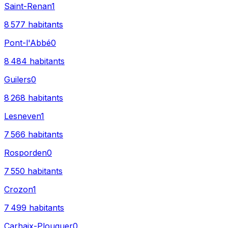
Saint-Renan
1
8 577
habitants
Pont-l'Abbé
0
8 484
habitants
Guilers
0
8 268
habitants
Lesneven
1
7 566
habitants
Rosporden
0
7 550
habitants
Crozon
1
7 499
habitants
Carhaix-Plouguer
0