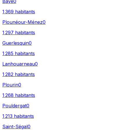
Baye
0
1 369
habitants
Plounéour-Ménez
0
1 297
habitants
Guerlesquin
0
1 285
habitants
Lanhouarneau
0
1 282
habitants
Plourin
0
1 268
habitants
Pouldergat
0
1 213
habitants
Saint-Ségal
0