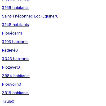
3 166
habitants
Saint-Thégonnec Loc-Eguiner
0
3 148
habitants
Plouédern
1
3 103
habitants
Rédené
0
3 043
habitants
Plozévet
0
2 984
habitants
Plouvorn
0
2 916
habitants
Taulé
0