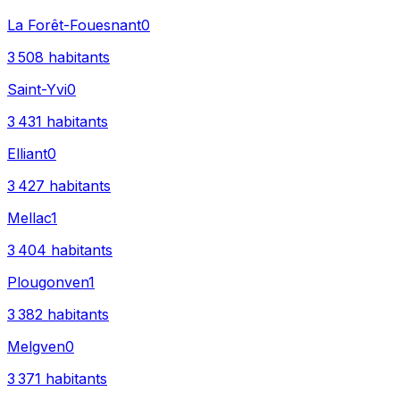
La Forêt-Fouesnant
0
3 508
habitants
Saint-Yvi
0
3 431
habitants
Elliant
0
3 427
habitants
Mellac
1
3 404
habitants
Plougonven
1
3 382
habitants
Melgven
0
3 371
habitants