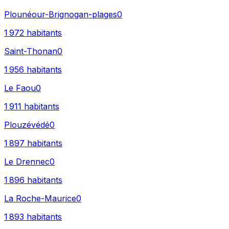
Plounéour-Brignogan-plages
0
1 972
habitants
Saint-Thonan
0
1 956
habitants
Le Faou
0
1 911
habitants
Plouzévédé
0
1 897
habitants
Le Drennec
0
1 896
habitants
La Roche-Maurice
0
1 893
habitants