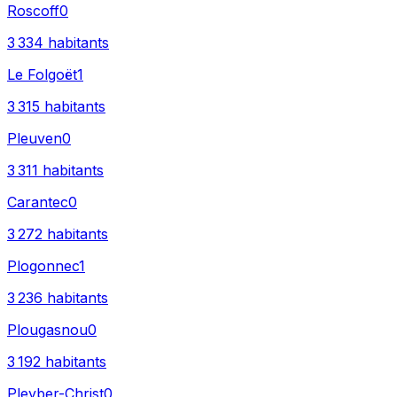
Roscoff
0
3 334
habitants
Le Folgoët
1
3 315
habitants
Pleuven
0
3 311
habitants
Carantec
0
3 272
habitants
Plogonnec
1
3 236
habitants
Plougasnou
0
3 192
habitants
Pleyber-Christ
0