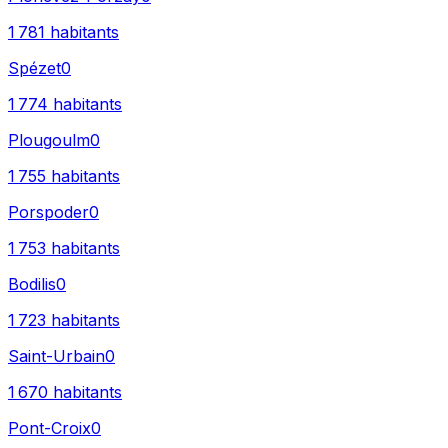
1 781
habitants
Spézet
0
1 774
habitants
Plougoulm
0
1 755
habitants
Porspoder
0
1 753
habitants
Bodilis
0
1 723
habitants
Saint-Urbain
0
1 670
habitants
Pont-Croix
0