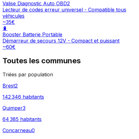
Valise Diagnostic Auto OBD2
Lecteur de codes erreur universel - Compatible tous
véhicules
~35€
🔋
Booster Batterie Portable
Démarreur de secours 12V - Compact et puissant
~60€
Toutes les communes
Triées par population
Brest
2
142 346
habitants
Quimper
3
64 385
habitants
Concarneau
0