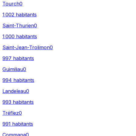
Tourch
0
1 002
habitants
Saint-Thurien
0
1 000
habitants
Saint-Jean-Trolimon
0
997
habitants
Guimiliau
0
994
habitants
Landeleau
0
993
habitants
Tréflez
0
991
habitants
Commana
0