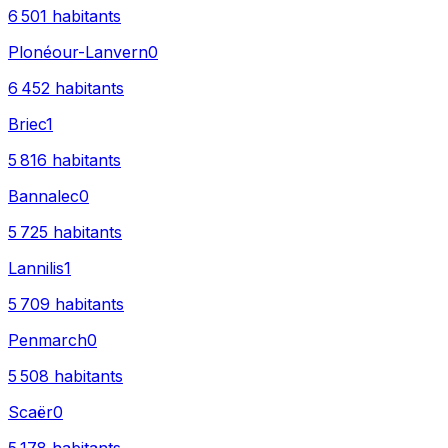
6 501
habitants
Plonéour-Lanvern
0
6 452
habitants
Briec
1
5 816
habitants
Bannalec
0
5 725
habitants
Lannilis
1
5 709
habitants
Penmarch
0
5 508
habitants
Scaër
0