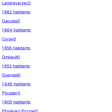
Landrévarzec
0
1 882
habitants
Daoulas
0
1 864
habitants
Coray
0
1 856
habitants
Dinéault
0
1 853
habitants
Guengat
0
1 846
habitants
Plouider
0
1 809
habitants
Plonévez-Porzay
0