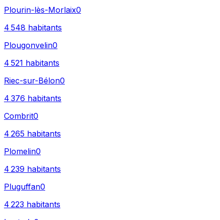
Plourin-lès-Morlaix
0
4 548
habitants
Plougonvelin
0
4 521
habitants
Riec-sur-Bélon
0
4 376
habitants
Combrit
0
4 265
habitants
Plomelin
0
4 239
habitants
Pluguffan
0
4 223
habitants