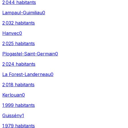
2 044
habitants
Lampaul-Guimiliau
0
2 032
habitants
Hanvec
0
2 025
habitants
Plogastel-Saint-Germain
0
2 024
habitants
La Forest-Landerneau
0
2 018
habitants
Kerlouan
0
1 999
habitants
Guissény
1
1 979
habitants