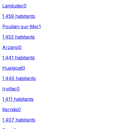
Landudec
0
1 459
habitants
Poullan-sur-Mer
1
1 453
habitants
Arzano
0
1 441
habitants
Huelgoat
0
1 440
habitants
Irvillac
0
1 411
habitants
Kernilis
0
1 407
habitants