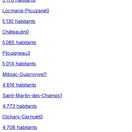
5 178
habitants
Locmaria-Plouzané
0
5 130
habitants
Châteaulin
0
5 085
habitants
Plouigneau
3
5 014
habitants
Milizac-Guipronvel
1
4 816
habitants
Saint-Martin-des-Champs
1
4 773
habitants
Clohars-Carnoët
0
4 708
habitants