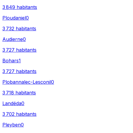
3 849
habitants
Ploudaniel
0
3 732
habitants
Audierne
0
3 727
habitants
Bohars
1
3 727
habitants
Plobannalec-Lesconil
0
3 718
habitants
Landéda
0
3 702
habitants
Pleyben
0