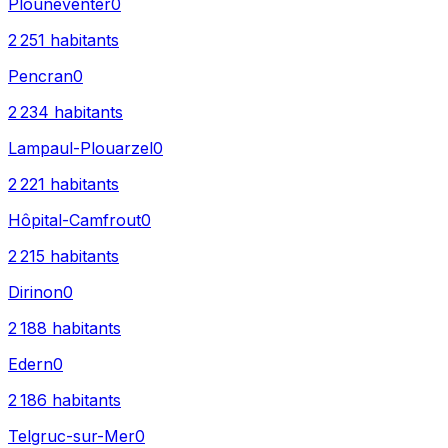
Plounéventer
0
2 251
habitants
Pencran
0
2 234
habitants
Lampaul-Plouarzel
0
2 221
habitants
Hôpital-Camfrout
0
2 215
habitants
Dirinon
0
2 188
habitants
Edern
0
2 186
habitants
Telgruc-sur-Mer
0