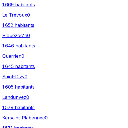
1 669
habitants
Le Trévoux
0
1 652
habitants
Plouezoc'h
0
1 646
habitants
Querrien
0
1 645
habitants
Saint-Divy
0
1 605
habitants
Landunvez
0
1 579
habitants
Kersaint-Plabennec
0