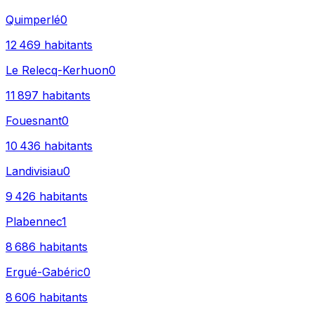
Quimperlé
0
12 469
habitants
Le Relecq-Kerhuon
0
11 897
habitants
Fouesnant
0
10 436
habitants
Landivisiau
0
9 426
habitants
Plabennec
1
8 686
habitants
Ergué-Gabéric
0
8 606
habitants