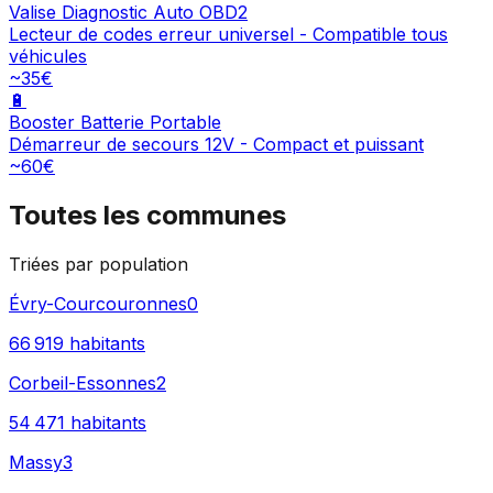
Valise Diagnostic Auto OBD2
Lecteur de codes erreur universel - Compatible tous
véhicules
~35€
🔋
Booster Batterie Portable
Démarreur de secours 12V - Compact et puissant
~60€
Toutes les communes
Triées par population
Évry-Courcouronnes
0
66 919
habitants
Corbeil-Essonnes
2
54 471
habitants
Massy
3