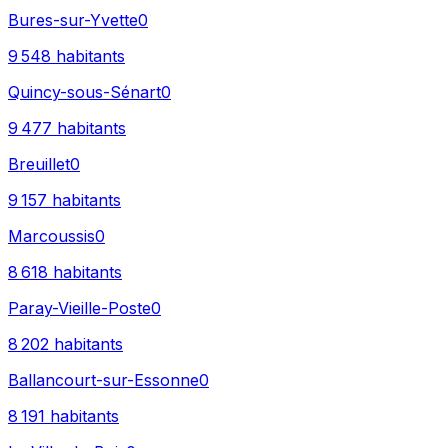
Bures-sur-Yvette
0
9 548
habitants
Quincy-sous-Sénart
0
9 477
habitants
Breuillet
0
9 157
habitants
Marcoussis
0
8 618
habitants
Paray-Vieille-Poste
0
8 202
habitants
Ballancourt-sur-Essonne
0
8 191
habitants