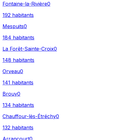
Fontaine-la-Rivière
0
192
habitants
Mespuits
0
184
habitants
La Forêt-Sainte-Croix
0
148
habitants
Orveau
0
141
habitants
Brouy
0
134
habitants
Chauffour-lès-Étréchy
0
132
habitants
Arrancourt
0