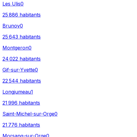
Les Ulis
0
25 886
habitants
Brunoy
0
25 643
habitants
Montgeron
0
24 022
habitants
Gif-sur-Yvette
0
22 544
habitants
Longjumeau
1
21 996
habitants
Saint-Michel-sur-Orge
0
21 776
habitants
Morsang-sur-Orge
0