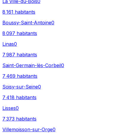
La Ville-du-Bois
0
8 161
habitants
Boussy-Saint-Antoine
0
8 097
habitants
Linas
0
7 987
habitants
Saint-Germain-lès-Corbeil
0
7 469
habitants
Soisy-sur-Seine
0
7 418
habitants
Lisses
0
7 373
habitants
Villemoisson-sur-Orge
0