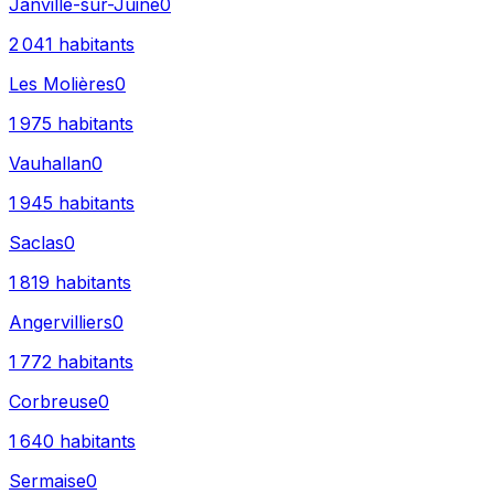
Janville-sur-Juine
0
2 041
habitants
Les Molières
0
1 975
habitants
Vauhallan
0
1 945
habitants
Saclas
0
1 819
habitants
Angervilliers
0
1 772
habitants
Corbreuse
0
1 640
habitants
Sermaise
0