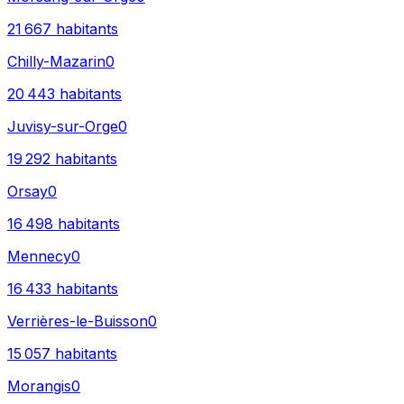
21 667
habitants
Chilly-Mazarin
0
20 443
habitants
Juvisy-sur-Orge
0
19 292
habitants
Orsay
0
16 498
habitants
Mennecy
0
16 433
habitants
Verrières-le-Buisson
0
15 057
habitants
Morangis
0