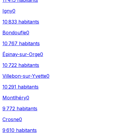
11 415
habitants
Igny
0
10 833
habitants
Bondoufle
0
10 767
habitants
Épinay-sur-Orge
0
10 722
habitants
Villebon-sur-Yvette
0
10 291
habitants
Montlhéry
0
9 772
habitants
Crosne
0
9 610
habitants