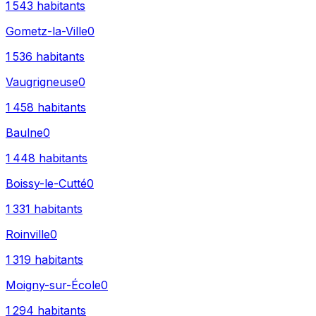
1 543
habitants
Gometz-la-Ville
0
1 536
habitants
Vaugrigneuse
0
1 458
habitants
Baulne
0
1 448
habitants
Boissy-le-Cutté
0
1 331
habitants
Roinville
0
1 319
habitants
Moigny-sur-École
0
1 294
habitants