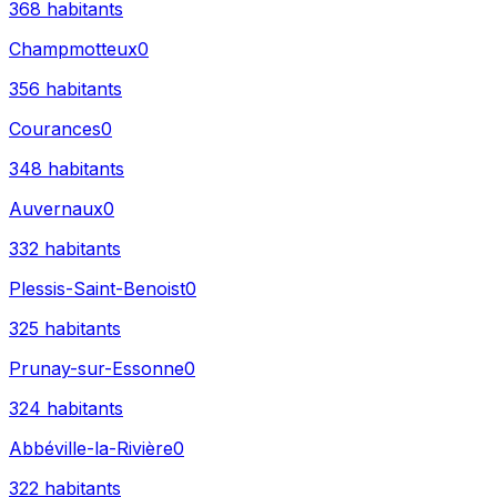
368
habitants
Champmotteux
0
356
habitants
Courances
0
348
habitants
Auvernaux
0
332
habitants
Plessis-Saint-Benoist
0
325
habitants
Prunay-sur-Essonne
0
324
habitants
Abbéville-la-Rivière
0
322
habitants