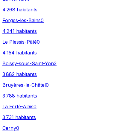
4 268
habitants
Forges-les-Bains
0
4 241
habitants
Le Plessis-Pâté
0
4 154
habitants
Boissy-sous-Saint-Yon
3
3 882
habitants
Bruyères-le-Châtel
0
3 788
habitants
La Ferté-Alais
0
3 731
habitants
Cerny
0