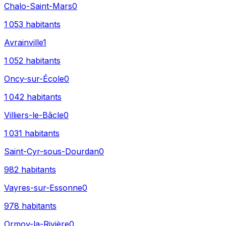
Chalo-Saint-Mars
0
1 053
habitants
Avrainville
1
1 052
habitants
Oncy-sur-École
0
1 042
habitants
Villiers-le-Bâcle
0
1 031
habitants
Saint-Cyr-sous-Dourdan
0
982
habitants
Vayres-sur-Essonne
0
978
habitants
Ormoy-la-Rivière
0