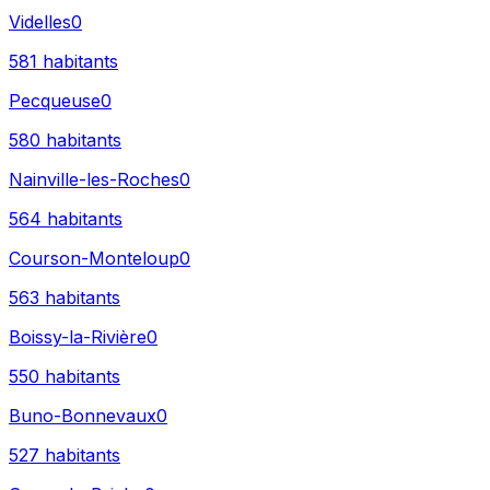
Videlles
0
581
habitants
Pecqueuse
0
580
habitants
Nainville-les-Roches
0
564
habitants
Courson-Monteloup
0
563
habitants
Boissy-la-Rivière
0
550
habitants
Buno-Bonnevaux
0
527
habitants