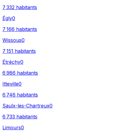
7 332
habitants
Égly
0
7 166
habitants
Wissous
0
7 151
habitants
Étréchy
0
6 986
habitants
Itteville
0
6 746
habitants
Saulx-les-Chartreux
0
6 733
habitants
Limours
0