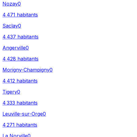
Nozay
0
4 471
habitants
Saclay
0
4 437
habitants
Angerville
0
4 428
habitants
Morigny-Champigny
0
4 412
habitants
Tigery
0
4 333
habitants
Leuville-sur-Orge
0
4 271
habitants
La Norville
0