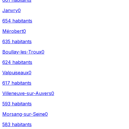
661
habitants
Janvry
0
654
habitants
Mérobert
0
635
habitants
Boullay-les-Troux
0
624
habitants
Valpuiseaux
0
617
habitants
Villeneuve-sur-Auvers
0
593
habitants
Morsang-sur-Seine
0
583
habitants