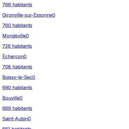
766
habitants
Gironville-sur-Essonne
0
760
habitants
Mondeville
0
726
habitants
Écharcon
0
708
habitants
Boissy-le-Sec
0
690
habitants
Bouville
0
669
habitants
Saint-Aubin
0