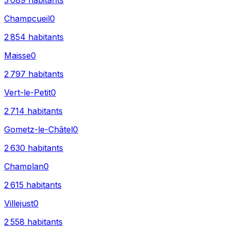
3 089
habitants
Champcueil
0
2 854
habitants
Maisse
0
2 797
habitants
Vert-le-Petit
0
2 714
habitants
Gometz-le-Châtel
0
2 630
habitants
Champlan
0
2 615
habitants
Villejust
0
2 558
habitants