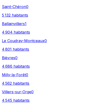
Saint-Chéron
0
5 132
habitants
Ballainvilliers
1
4 904
habitants
Le Coudray-Montceaux
0
4 801
habitants
Bièvres
0
4 686
habitants
Milly-la-Forêt
0
4 562
habitants
Villiers-sur-Orge
0
4 545
habitants