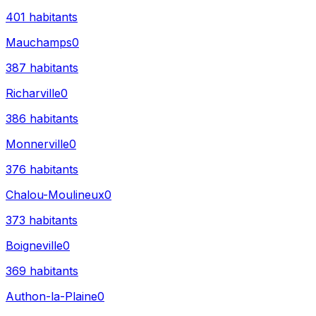
401
habitants
Mauchamps
0
387
habitants
Richarville
0
386
habitants
Monnerville
0
376
habitants
Chalou-Moulineux
0
373
habitants
Boigneville
0
369
habitants
Authon-la-Plaine
0