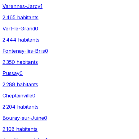
Varennes-Jarcy
1
2 465
habitants
Vert-le-Grand
0
2 444
habitants
Fontenay-lès-Briis
0
2 350
habitants
Pussay
0
2 288
habitants
Cheptainville
0
2 204
habitants
Bouray-sur-Juine
0
2 108
habitants