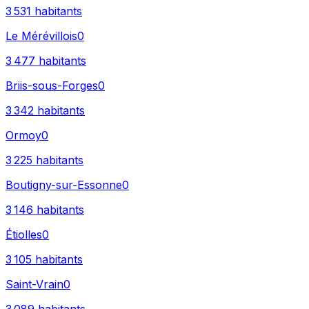
3 531
habitants
Le Mérévillois
0
3 477
habitants
Briis-sous-Forges
0
3 342
habitants
Ormoy
0
3 225
habitants
Boutigny-sur-Essonne
0
3 146
habitants
Étiolles
0
3 105
habitants
Saint-Vrain
0