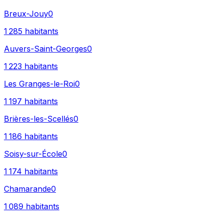
Breux-Jouy
0
1 285
habitants
Auvers-Saint-Georges
0
1 223
habitants
Les Granges-le-Roi
0
1 197
habitants
Brières-les-Scellés
0
1 186
habitants
Soisy-sur-École
0
1 174
habitants
Chamarande
0
1 089
habitants