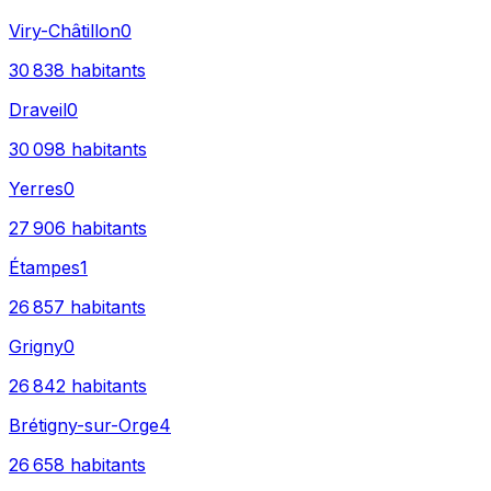
Viry-Châtillon
0
30 838
habitants
Draveil
0
30 098
habitants
Yerres
0
27 906
habitants
Étampes
1
26 857
habitants
Grigny
0
26 842
habitants
Brétigny-sur-Orge
4
26 658
habitants