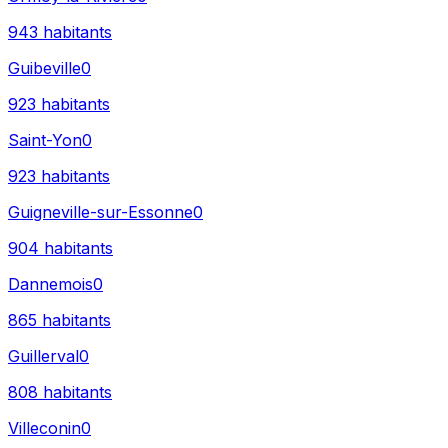
943
habitants
Guibeville
0
923
habitants
Saint-Yon
0
923
habitants
Guigneville-sur-Essonne
0
904
habitants
Dannemois
0
865
habitants
Guillerval
0
808
habitants
Villeconin
0