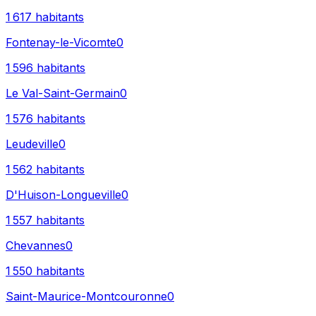
1 617
habitants
Fontenay-le-Vicomte
0
1 596
habitants
Le Val-Saint-Germain
0
1 576
habitants
Leudeville
0
1 562
habitants
D'Huison-Longueville
0
1 557
habitants
Chevannes
0
1 550
habitants
Saint-Maurice-Montcouronne
0