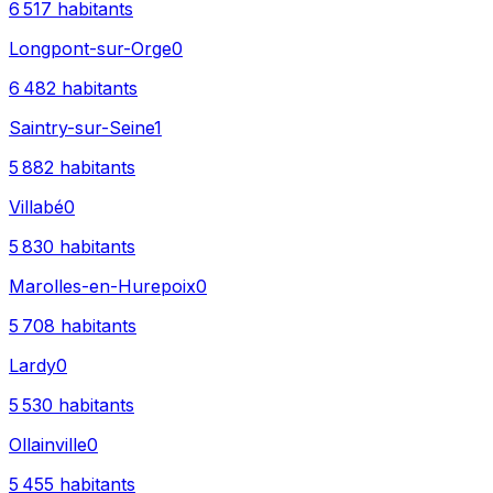
6 517
habitants
Longpont-sur-Orge
0
6 482
habitants
Saintry-sur-Seine
1
5 882
habitants
Villabé
0
5 830
habitants
Marolles-en-Hurepoix
0
5 708
habitants
Lardy
0
5 530
habitants
Ollainville
0
5 455
habitants