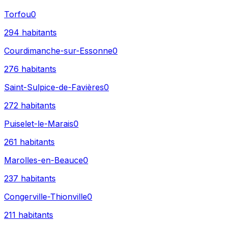
Torfou
0
294
habitants
Courdimanche-sur-Essonne
0
276
habitants
Saint-Sulpice-de-Favières
0
272
habitants
Puiselet-le-Marais
0
261
habitants
Marolles-en-Beauce
0
237
habitants
Congerville-Thionville
0
211
habitants