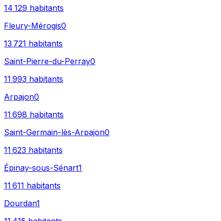
14 129
habitants
Fleury-Mérogis
0
13 721
habitants
Saint-Pierre-du-Perray
0
11 993
habitants
Arpajon
0
11 698
habitants
Saint-Germain-lès-Arpajon
0
11 623
habitants
Épinay-sous-Sénart
1
11 611
habitants
Dourdan
1