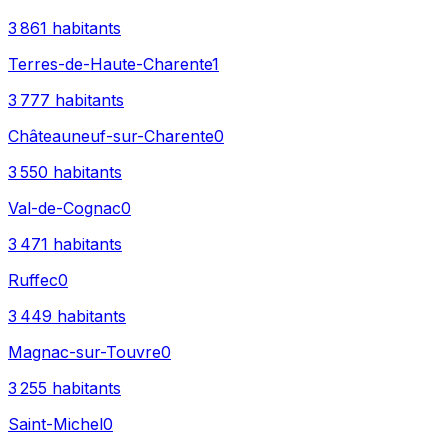
3 861
habitants
Terres-de-Haute-Charente
1
3 777
habitants
Châteauneuf-sur-Charente
0
3 550
habitants
Val-de-Cognac
0
3 471
habitants
Ruffec
0
3 449
habitants
Magnac-sur-Touvre
0
3 255
habitants
Saint-Michel
0