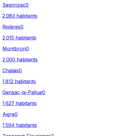
Segonzac
0
2 083
habitants
Rivières
0
2 015
habitants
Montbron
0
2 000
habitants
Chalais
0
1 812
habitants
Gensac-la-Pallue
0
1 627
habitants
Aigre
0
1 594
habitants