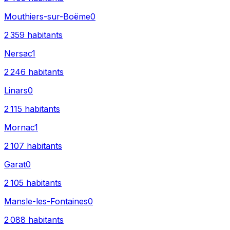
Mouthiers-sur-Boëme
0
2 359
habitants
Nersac
1
2 246
habitants
Linars
0
2 115
habitants
Mornac
1
2 107
habitants
Garat
0
2 105
habitants
Mansle-les-Fontaines
0
2 088
habitants