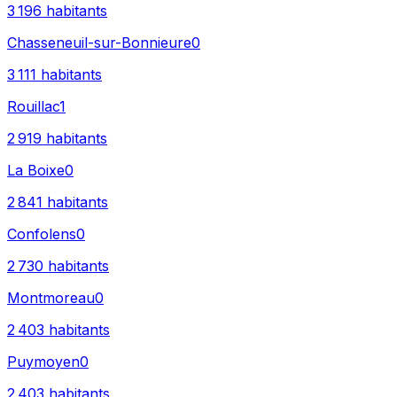
3 196
habitants
Chasseneuil-sur-Bonnieure
0
3 111
habitants
Rouillac
1
2 919
habitants
La Boixe
0
2 841
habitants
Confolens
0
2 730
habitants
Montmoreau
0
2 403
habitants
Puymoyen
0
2 403
habitants