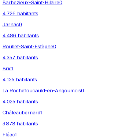
Barbezieux-Saint-Hilaire
0
4 726
habitants
Jarnac
0
4 486
habitants
Roullet-Saint-Estèphe
0
4 357
habitants
Brie
1
4 125
habitants
La Rochefoucauld-en-Angoumois
0
4 025
habitants
Châteaubernard
1
3 878
habitants
Fléac
1