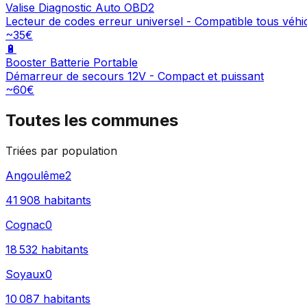
Valise Diagnostic Auto OBD2
Lecteur de codes erreur universel - Compatible tous véhi
~35€
🔋
Booster Batterie Portable
Démarreur de secours 12V - Compact et puissant
~60€
Toutes les communes
Triées par population
Angoulême
2
41 908
habitants
Cognac
0
18 532
habitants
Soyaux
0
10 087
habitants