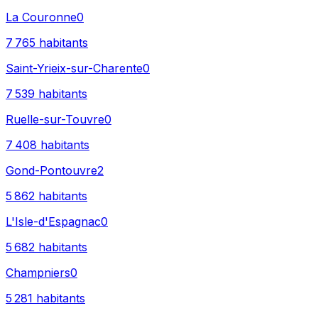
La Couronne
0
7 765
habitants
Saint-Yrieix-sur-Charente
0
7 539
habitants
Ruelle-sur-Touvre
0
7 408
habitants
Gond-Pontouvre
2
5 862
habitants
L'Isle-d'Espagnac
0
5 682
habitants
Champniers
0
5 281
habitants