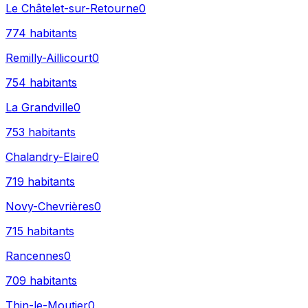
Le Châtelet-sur-Retourne
0
774
habitants
Remilly-Aillicourt
0
754
habitants
La Grandville
0
753
habitants
Chalandry-Elaire
0
719
habitants
Novy-Chevrières
0
715
habitants
Rancennes
0
709
habitants
Thin-le-Moutier
0