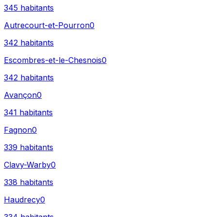
345
habitants
Autrecourt-et-Pourron
0
342
habitants
Escombres-et-le-Chesnois
0
342
habitants
Avançon
0
341
habitants
Fagnon
0
339
habitants
Clavy-Warby
0
338
habitants
Haudrecy
0