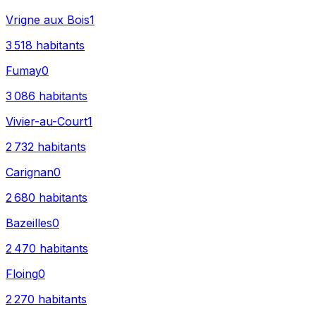
Vrigne aux Bois
1
3 518
habitants
Fumay
0
3 086
habitants
Vivier-au-Court
1
2 732
habitants
Carignan
0
2 680
habitants
Bazeilles
0
2 470
habitants
Floing
0
2 270
habitants