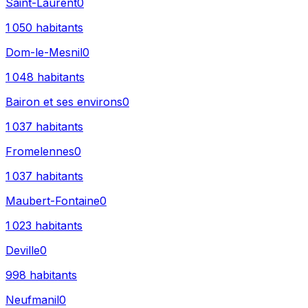
Saint-Laurent
0
1 050
habitants
Dom-le-Mesnil
0
1 048
habitants
Bairon et ses environs
0
1 037
habitants
Fromelennes
0
1 037
habitants
Maubert-Fontaine
0
1 023
habitants
Deville
0
998
habitants
Neufmanil
0