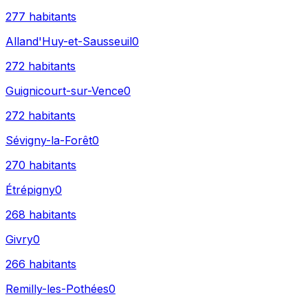
277
habitants
Alland'Huy-et-Sausseuil
0
272
habitants
Guignicourt-sur-Vence
0
272
habitants
Sévigny-la-Forêt
0
270
habitants
Étrépigny
0
268
habitants
Givry
0
266
habitants
Remilly-les-Pothées
0