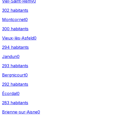
Viel-Saint-Remy
0
302
habitants
Montcornet
0
300
habitants
Vieux-lès-Asfeld
0
294
habitants
Jandun
0
293
habitants
Bergnicourt
0
292
habitants
Écordal
0
283
habitants
Brienne-sur-Aisne
0