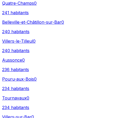
Quatre-Champs
0
241
habitants
Belleville-et-Châtillon-sur-Bar
0
240
habitants
Villers-le-Tilleul
0
240
habitants
Aussonce
0
236
habitants
Pouru-aux-Bois
0
234
habitants
Tournavaux
0
234
habitants
Villers-sur-Bar
0