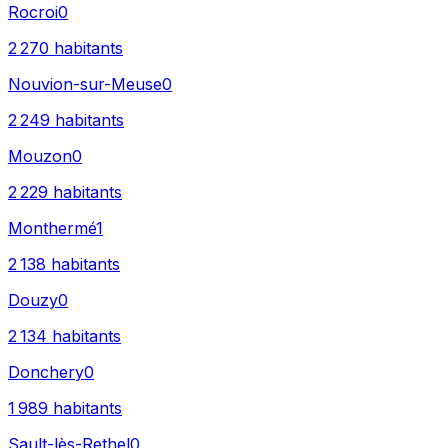
Rocroi
0
2 270
habitants
Nouvion-sur-Meuse
0
2 249
habitants
Mouzon
0
2 229
habitants
Monthermé
1
2 138
habitants
Douzy
0
2 134
habitants
Donchery
0
1 989
habitants
Sault-lès-Rethel
0