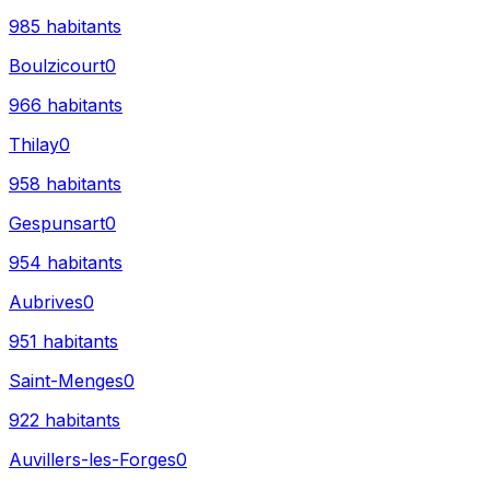
985
habitants
Boulzicourt
0
966
habitants
Thilay
0
958
habitants
Gespunsart
0
954
habitants
Aubrives
0
951
habitants
Saint-Menges
0
922
habitants
Auvillers-les-Forges
0