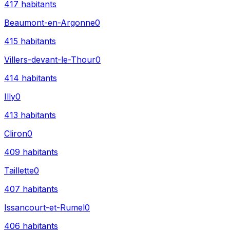
417
habitants
Beaumont-en-Argonne
0
415
habitants
Villers-devant-le-Thour
0
414
habitants
Illy
0
413
habitants
Cliron
0
409
habitants
Taillette
0
407
habitants
Issancourt-et-Rumel
0
406
habitants