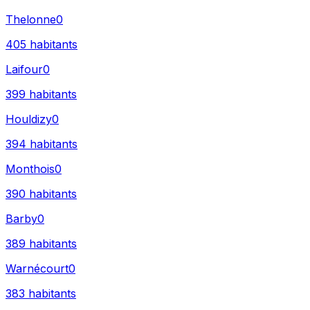
Thelonne
0
405
habitants
Laifour
0
399
habitants
Houldizy
0
394
habitants
Monthois
0
390
habitants
Barby
0
389
habitants
Warnécourt
0
383
habitants