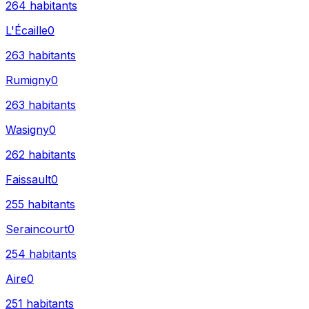
264
habitants
L'Écaille
0
263
habitants
Rumigny
0
263
habitants
Wasigny
0
262
habitants
Faissault
0
255
habitants
Seraincourt
0
254
habitants
Aire
0
251
habitants