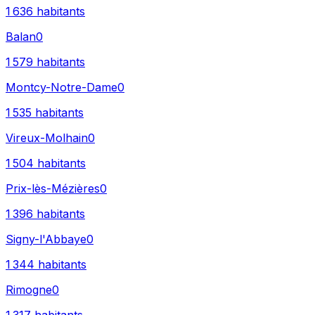
1 636
habitants
Balan
0
1 579
habitants
Montcy-Notre-Dame
0
1 535
habitants
Vireux-Molhain
0
1 504
habitants
Prix-lès-Mézières
0
1 396
habitants
Signy-l'Abbaye
0
1 344
habitants
Rimogne
0