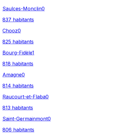
Saulces-Monclin
0
837
habitants
Chooz
0
825
habitants
Bourg-Fidèle
1
818
habitants
Amagne
0
814
habitants
Raucourt-et-Flaba
0
813
habitants
Saint-Germainmont
0
806
habitants