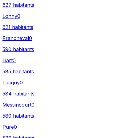
627
habitants
Lonny
0
621
habitants
Francheval
0
590
habitants
Liart
0
585
habitants
Lucquy
0
584
habitants
Messincourt
0
580
habitants
Pure
0