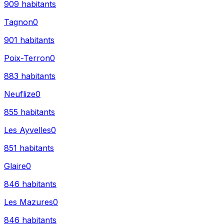
909
habitants
Tagnon
0
901
habitants
Poix-Terron
0
883
habitants
Neuflize
0
855
habitants
Les Ayvelles
0
851
habitants
Glaire
0
846
habitants
Les Mazures
0
846
habitants