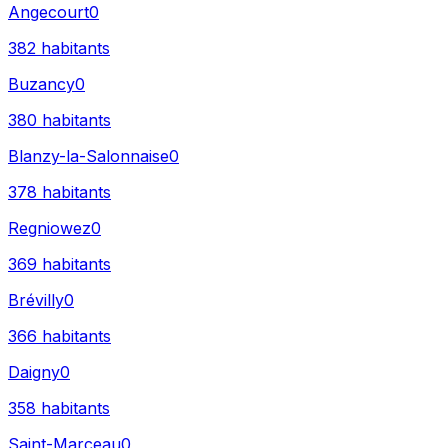
Angecourt
0
382
habitants
Buzancy
0
380
habitants
Blanzy-la-Salonnaise
0
378
habitants
Regniowez
0
369
habitants
Brévilly
0
366
habitants
Daigny
0
358
habitants
Saint-Marceau
0