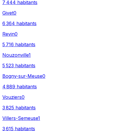
7 444
habitants
Givet
0
6 364
habitants
Revin
0
5 716
habitants
Nouzonville
1
5 523
habitants
Bogny-sur-Meuse
0
4 889
habitants
Vouziers
0
3 825
habitants
Villers-Semeuse
1
3 615
habitants