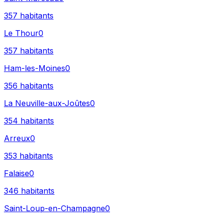
357
habitants
Le Thour
0
357
habitants
Ham-les-Moines
0
356
habitants
La Neuville-aux-Joûtes
0
354
habitants
Arreux
0
353
habitants
Falaise
0
346
habitants
Saint-Loup-en-Champagne
0