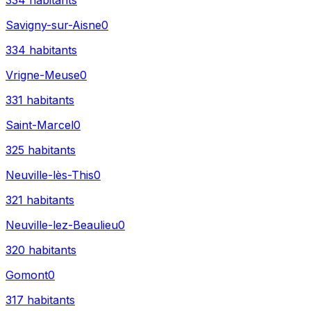
334
habitants
Savigny-sur-Aisne
0
334
habitants
Vrigne-Meuse
0
331
habitants
Saint-Marcel
0
325
habitants
Neuville-lès-This
0
321
habitants
Neuville-lez-Beaulieu
0
320
habitants
Gomont
0
317
habitants