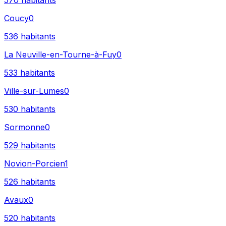
570
habitants
Coucy
0
536
habitants
La Neuville-en-Tourne-à-Fuy
0
533
habitants
Ville-sur-Lumes
0
530
habitants
Sormonne
0
529
habitants
Novion-Porcien
1
526
habitants
Avaux
0
520
habitants