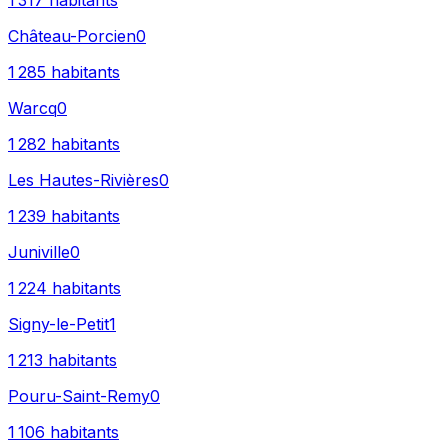
1 317
habitants
Château-Porcien
0
1 285
habitants
Warcq
0
1 282
habitants
Les Hautes-Rivières
0
1 239
habitants
Juniville
0
1 224
habitants
Signy-le-Petit
1
1 213
habitants
Pouru-Saint-Remy
0
1 106
habitants