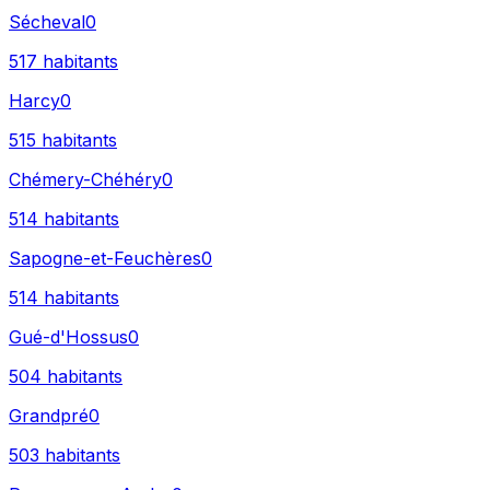
Sécheval
0
517
habitants
Harcy
0
515
habitants
Chémery-Chéhéry
0
514
habitants
Sapogne-et-Feuchères
0
514
habitants
Gué-d'Hossus
0
504
habitants
Grandpré
0
503
habitants