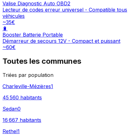
Valise Diagnostic Auto OBD2
Lecteur de codes erreur universel - Compatible tous
véhicules
~35€
🔋
Booster Batterie Portable
Démarreur de secours 12V - Compact et puissant
~60€
Toutes les communes
Triées par population
Charleville-Mézières
1
45 560
habitants
Sedan
0
16 667
habitants
Rethel
1