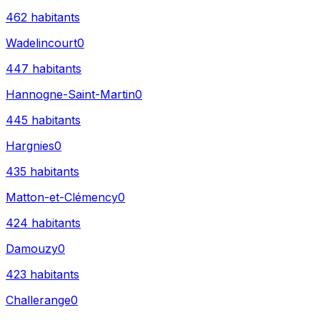
462
habitants
Wadelincourt
0
447
habitants
Hannogne-Saint-Martin
0
445
habitants
Hargnies
0
435
habitants
Matton-et-Clémency
0
424
habitants
Damouzy
0
423
habitants
Challerange
0