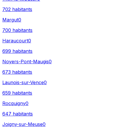
702
habitants
Margut
0
700
habitants
Haraucourt
0
699
habitants
Noyers-Pont-Maugis
0
673
habitants
Launois-sur-Vence
0
659
habitants
Rocquigny
0
647
habitants
Joigny-sur-Meuse
0