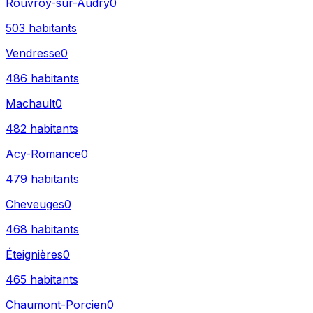
Rouvroy-sur-Audry
0
503
habitants
Vendresse
0
486
habitants
Machault
0
482
habitants
Acy-Romance
0
479
habitants
Cheveuges
0
468
habitants
Éteignières
0
465
habitants
Chaumont-Porcien
0