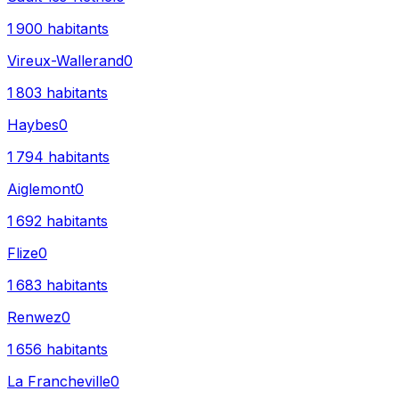
1 900
habitants
Vireux-Wallerand
0
1 803
habitants
Haybes
0
1 794
habitants
Aiglemont
0
1 692
habitants
Flize
0
1 683
habitants
Renwez
0
1 656
habitants
La Francheville
0