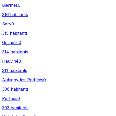
Biermes
0
316
habitants
Sery
0
315
habitants
Gernelle
0
314
habitants
Hauviné
0
311
habitants
Aubigny-les-Pothées
0
306
habitants
Perthes
0
303
habitants